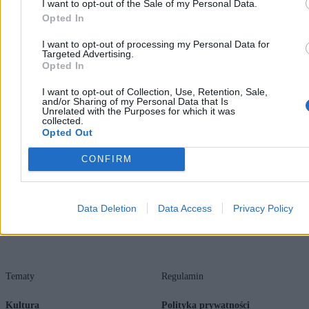
I want to opt-out of the Sale of my Personal Data.
Opted In
I want to opt-out of processing my Personal Data for
Targeted Advertising.
Opted In
Zero.pl
Tematy
I want to opt-out of Collection, Use, Retention, Sale,
and/or Sharing of my Personal Data that Is
Unrelated with the Purposes for which it was
Redakcja
Biznes
collected.
Opted Out
Newsletter
Opinie
CONFIRM
Newsroom
Technologia
Reklama
Kraj
Kontakt
Moto
Data Deletion
Data Access
Privacy Policy
Nauka
Tematy
Regulamin
Kultura
Polityka prywatności