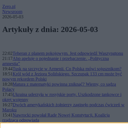
Zero.pl
Newsroom
2026-05-03
Artykuły z dnia: 2026-05-03
22:02
Teheran z planem pokojowym. Jest odpowiedź Waszyngtonu
21:17
Abp apeluje o pojednanie i przebaczenie. „Polityczna
amnestia”
19:44
Tusk na szczycie w Armenii. Co Polska mówi sojusznikom?
18:51
Król wód z Jeziora Solińskiego. Szczupak 133 cm może być
nowym rekordem Polski
18:28
Matura z matematyki powinna zniknąć? Wiemy, co sądzą
Polacy
17:45
Ukraina uderzyła w rosyjskie porty. Uszkodzone tankowce i
okręt wojenny
16:27
Dwóch amerykańskich żołnierzy zaginęło podczas ćwiczeń w
Maroku
15:41
Nawrocki powołał Radę Nowej Konstytucji. Koalicja
rządząca odpowiada
15:31
Kto nie chce immunitetu dla posłów? Znamy wyniki