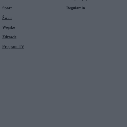
Sport
Regulamin
Świat
Wojsko
Zdrowie
Program TV
© 2026 Kanał Zero Spółka Akcyjna