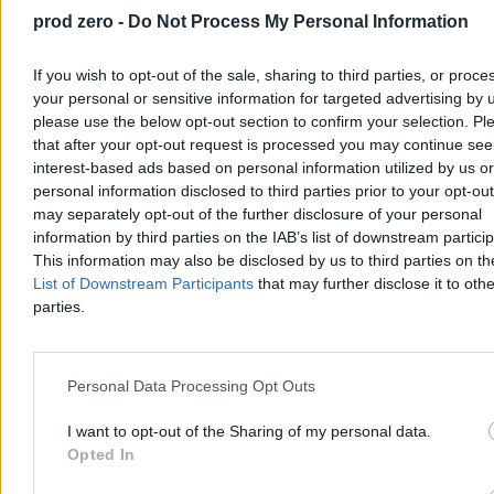
najnowszego sondażu
prod zero -
Do Not Process My Personal Information
15:04
Pięcioro wspaniałych, czyli co zostaje na języku
13:27
Rosjanie tracą zdobycze w Ukrainie. „Pierwsza taka sytuacja
od dwóch lat”
If you wish to opt-out of the sale, sharing to third parties, or proce
12:37
Nawrocki powołuje Radę Nowej Konstytucji.
your personal or sensitive information for targeted advertising by 
„Zmodernizować albo zmienić”
please use the below opt-out section to confirm your selection. Pl
12:16
Drożyzna zjada zęby Polaków. Stomatologia jak dobro
that after your opt-out request is processed you may continue see
luksusowe?
11:25
interest-based ads based on personal information utilized by us or
Pierwsze takie bankructwo od dekad. „Nie mieliśmy innego
wyjścia”
personal information disclosed to third parties prior to your opt-ou
10:58
Andrzej Poczobut z Orderem Orła Białego. Salwa braw na
may separately opt-out of the further disclosure of your personal
Zamku Królewskim
information by third parties on the IAB’s list of downstream partici
10:29
Nowy satelita wzmocni polską armię w kosmosie. Rakieta
This information may also be disclosed by us to third parties on t
wystartowała
List of Downstream Participants
that may further disclose it to othe
09:52
Tusk spotkał się z Poczobutem. „Było o Polsce, o wolności i
przyszłości”
parties.
09:14
Krok od upału. Pierwsze takie uderzenie ciepła tej wiosny
08:26
Rząd zreformuje 800 plus. Kluczowa zmiana na horyzoncie
07:51
Trump znów grozi sojusznikowi. „Obetniemy kontyngent”
06:54
„W ciągu kilkudziesięciu godzin”. Umowa z Brukselą ws.
Personal Data Processing Opt Outs
SAFE na ostatniej prostej
06:03
Reset konstytucyjny. Czy jest o czym rozmawiać?
I want to opt-out of the Sharing of my personal data.
06:02
Dlaczego dziś nie będzie nowej Konstytucji 3 Maja?
Opted In