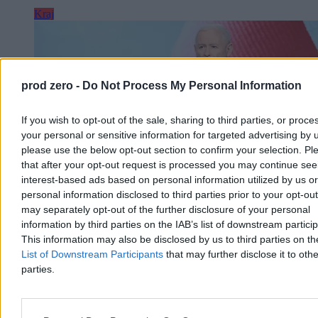
Kraj
prod zero -
Do Not Process My Personal Information
If you wish to opt-out of the sale, sharing to third parties, or proce
your personal or sensitive information for targeted advertising by 
please use the below opt-out section to confirm your selection. Pl
that after your opt-out request is processed you may continue see
interest-based ads based on personal information utilized by us or
personal information disclosed to third parties prior to your opt-ou
may separately opt-out of the further disclosure of your personal
information by third parties on the IAB’s list of downstream partici
Prawo i Sprawiedliwość bez dotacji i subwencji.
This information may also be disclosed by us to third parties on t
NSA podjął ostateczną decyzję
List of Downstream Participants
that may further disclose it to othe
parties.
Naczelny Sąd Administracyjny ostatecznie oddalił skargę kasacyjną
Prawa i Sprawiedliwości w sprawie wstrzymanych dotacji oraz
subwencji. Sąd uznał, że minister finansów nie pozostawał w