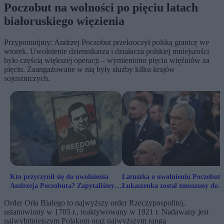
Poczobut na wolności po pięciu latach
białoruskiego więzienia
Przypomnijmy: Andrzej Poczobut przekroczył polską granicę we
wtorek. Uwolnienie dziennikarza i działacza polskiej mniejszości
było częścią większej operacji – wymieniono pięciu więźniów za
pięciu. Zaangażowane w nią były służby kilku krajów
sojuszniczych.
Kto przyczynił się do uwolnienia
Łatuszka o uwolnieniu Poczobuta
Andrzeja Poczobuta? Zapytaliśmy
Łukaszenka został zmuszony do
Polaków
ustępstw
Order Orła Białego to najwyższy order Rzeczypospolitej,
ustanowiony w 1705 r., reaktywowany w 1921 r. Nadawany jest
najwybitniejszym Polakom oraz najwyższym rangą