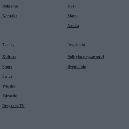
Reklama
Kraj
Kontakt
Moto
Nauka
Tematy
Regulamin
Kultura
Polityka prywatności
Sport
Regulamin
Świat
Wojsko
Zdrowie
Program TV
© 2026 Kanał Zero Spółka Akcyjna