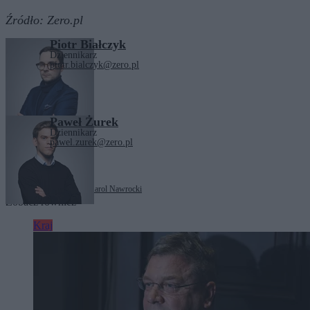
Źródło:
Zero.pl
Piotr Białczyk
Dziennikarz
piotr.bialczyk@zero.pl
Paweł Żurek
Dziennikarz
pawel.zurek@zero.pl
Tagi:
Andrzej Poczobut
Karol Nawrocki
Zobacz również
Kraj