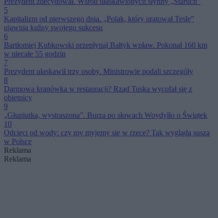
Prezydent zdecydował. Wśród ułaskawionych słynny „Staruch”
5
Kapitalizm od pierwszego dnia. „Polak, który uratował Teslę”
ujawnia kulisy swojego sukcesu
6
Bartłomiej Kubkowski przepłynął Bałtyk wpław. Pokonał 160 km
w niecałe 55 godzin
7
Prezydent ułaskawił trzy osoby. Ministrowie podali szczegóły
8
Darmowa kranówka w restauracji? Rząd Tuska wycofał się z
obietnicy
9
„Głupiutka, wystraszona”. Burza po słowach Woydyłło o Świątek
10
Odcięci od wody: czy my myjemy się w rzece? Tak wygląda susza
w Polsce
Reklama
Reklama