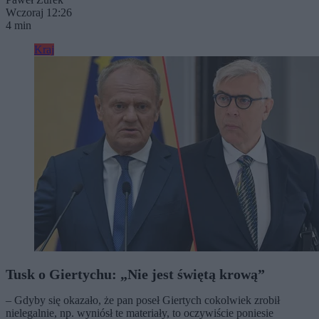
Wczoraj 12:26
4 min
Kraj
Tusk o Giertychu: „Nie jest świętą krową”
– Gdyby się okazało, że pan poseł Giertych cokolwiek zrobił
nielegalnie, np. wyniósł te materiały, to oczywiście poniesie