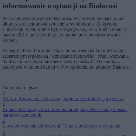
informowanie o sytuacji na Białorusi
Poczobut jest obywatelem Białorusi. W polskich mediach przez
długi czas relacjonował sytuację w swoim kraju. Za krytykę
Łukaszenki wielokrotnie był zatrzymywany, aż w końcu reżim 25
marca 2021 r. aresztował go i od tamtej pory przetrzymywał za
kratami.
8 lutego 2023 r. Poczobuta skazano na osiem lat kolonii karnej o
zaostrzonym rygorze za „wzniecanie nienawiści” oraz „wezwania
do działań przeciwko bezpieczeństwu państwa”. Dziennikarz
przebywał w kolonii karnej w Nowopołocku na północy Białorusi.
Najpopularniejsze
1
Alert w Rossmannie. Wycofują popularne produkty spożywcze
2
Koniec plastikowych worków na bioodpady. Mieszkańcy dostaną
darmowe zamienniki
3
Lewandowski się odblokował. Teraz zabrał głos po wygranej
4