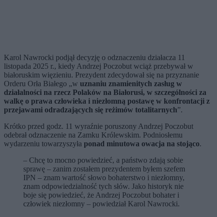
Karol Nawrocki podjął decyzję o odznaczeniu działacza 11
listopada 2025 r., kiedy Andrzej Poczobut wciąż przebywał w
białoruskim więzieniu. Prezydent zdecydował się na przyznanie
Orderu Orła Białego „w
uznaniu znamienitych zasług w
działalności na rzecz Polaków na Białorusi, w szczególności za
walkę o prawa człowieka i niezłomną postawę w konfrontacji z
przejawami odradzających się reżimów totalitarnych
”.
Krótko przed godz. 11 wyraźnie poruszony Andrzej Poczobut
odebrał odznaczenie na Zamku Królewskim. Podniosłemu
wydarzeniu towarzyszyła
ponad minutowa owacja na stojąco
.
– Chcę to mocno powiedzieć, a państwo zdają sobie
sprawę – zanim zostałem prezydentem byłem szefem
IPN – znam wartość słowo bohaterstwo i niezłomny,
znam odpowiedzialność tych słów. Jako historyk nie
boje się powiedzieć, że Andrzej Poczobut bohater i
człowiek niezłomny – powiedział Karol Nawrocki.