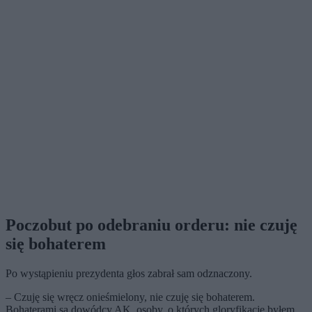
Poczobut po odebraniu orderu: nie czuję
się bohaterem
Po wystąpieniu prezydenta głos zabrał sam odznaczony.
– Czuję się wręcz onieśmielony, nie czuję się bohaterem.
Bohaterami są dowódcy AK, osoby, o których gloryfikację byłem