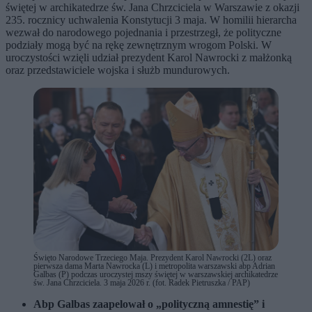
świętej w archikatedrze św. Jana Chrzciciela w Warszawie z okazji
235. rocznicy uchwalenia Konstytucji 3 maja. W homilii hierarcha
wezwał do narodowego pojednania i przestrzegł, że polityczne
podziały mogą być na rękę zewnętrznym wrogom Polski. W
uroczystości wzięli udział prezydent Karol Nawrocki z małżonką
oraz przedstawiciele wojska i służb mundurowych.
Święto Narodowe Trzeciego Maja. Prezydent Karol Nawrocki (2L) oraz
pierwsza dama Marta Nawrocka (L) i metropolita warszawski abp Adrian
Galbas (P) podczas uroczystej mszy świętej w warszawskiej archikatedrze
św. Jana Chrzciciela. 3 maja 2026 r. (fot. Radek Pietruszka / PAP)
Abp Galbas zaapelował o „polityczną amnestię” i