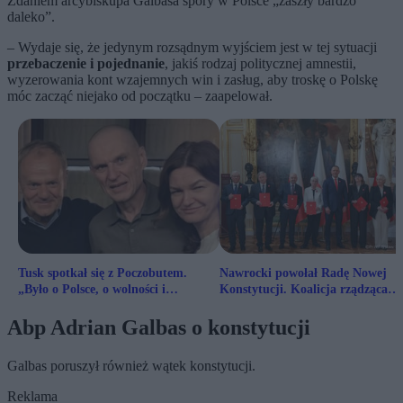
Zdaniem arcybiskupa Galbasa spory w Polsce „zaszły bardzo
daleko”.
– Wydaje się, że jedynym rozsądnym wyjściem jest w tej sytuacji
przebaczenie i pojednanie
, jakiś rodzaj politycznej amnestii,
wyzerowania kont wzajemnych win i zasług, aby troskę o Polskę
móc zacząć niejako od początku – zaapelował.
Tusk spotkał się z Poczobutem.
Nawrocki powołał Radę Nowej
„Było o Polsce, o wolności i
Konstytucji. Koalicja rządząca
przyszłości”
odpowiada
Abp Adrian Galbas o konstytucji
Galbas poruszył również wątek konstytucji.
Reklama