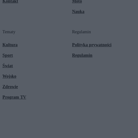
Kontakt
Moto
Nauka
Tematy
Regulamin
Kultura
Polityka prywatności
Sport
Regulamin
Świat
Wojsko
Zdrowie
Program TV
© 2026 Kanał Zero Spółka Akcyjna