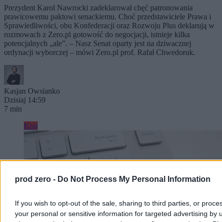
Prezydent Karol Nawrocki zadeklarował chęć patronowania
prawicowemu paktowi senackiemu. Choć przedstawiciele Prawa i
Sprawiedliwości, obu Konfederacji oraz Rozwoju Plus deklarują w
rozmowach z Zero.pl gotowość do negocjacji, istnieje kilka
potencjalnych „ale”. – Nasz Senat oparty jest na dziwacznej
ordynacji wyborczej – mówi Zero.pl prof. Rafał Chwedoruk.
Kasjan Owsianko
Dzisiaj 14:59
7 min
Kraj
prod zero -
Do Not Process My Personal Information
If you wish to opt-out of the sale, sharing to third parties, or proce
your personal or sensitive information for targeted advertising by 