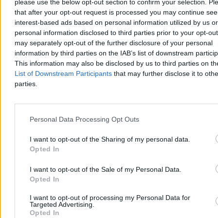
please use the below opt-out section to confirm your selection. Pl
that after your opt-out request is processed you may continue see
interest-based ads based on personal information utilized by us or
personal information disclosed to third parties prior to your opt-ou
may separately opt-out of the further disclosure of your personal
information by third parties on the IAB’s list of downstream partici
Zakupy online stały się systemem. Wygrywają ci,
This information may also be disclosed by us to third parties on t
którzy znają zasady
List of Downstream Participants
that may further disclose it to othe
parties.
Zakupy w internecie miały być proste: znaleźć produkt, porównać
cenę, dodać do koszyka i zapłacić. W praktyce coraz częściej
przypominają system małych decyzji, w którym końcowa kwota
zależy nie tylko od ceny widocznej na karcie produktu.
Personal Data Processing Opt Outs
I want to opt-out of the Sharing of my personal data.
Opted In
Redakcja Zero.pl
Dzisiaj 14:23
I want to opt-out of the Sale of my Personal Data.
6 min
Reklama
Opted In
Reklama
I want to opt-out of processing my Personal Data for
Targeted Advertising.
Opted In