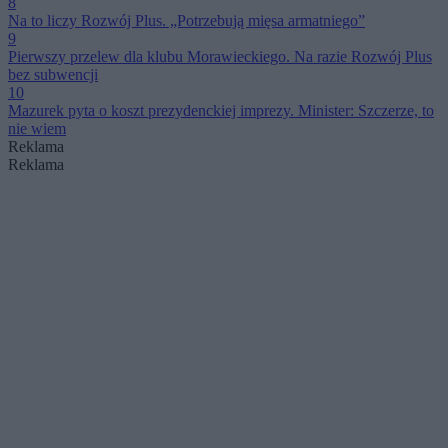
8
Na to liczy Rozwój Plus. „Potrzebują mięsa armatniego”
9
Pierwszy przelew dla klubu Morawieckiego. Na razie Rozwój Plus
bez subwencji
10
Mazurek pyta o koszt prezydenckiej imprezy. Minister: Szczerze, to
nie wiem
Reklama
Reklama