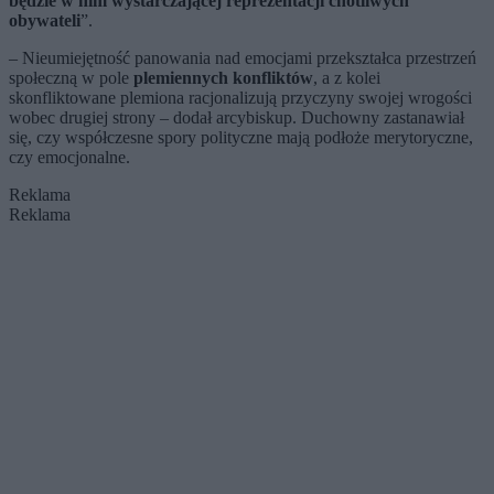
będzie w nim wystarczającej reprezentacji cnotliwych
obywateli
”.
– Nieumiejętność panowania nad emocjami przekształca przestrzeń
społeczną w pole
plemiennych konfliktów
, a z kolei
skonfliktowane plemiona racjonalizują przyczyny swojej wrogości
wobec drugiej strony – dodał arcybiskup. Duchowny zastanawiał
się, czy współczesne spory polityczne mają podłoże merytoryczne,
czy emocjonalne.
Reklama
Reklama