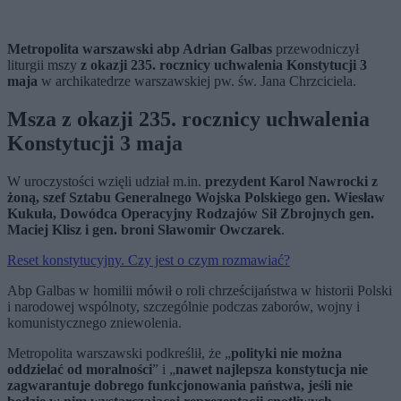
Metropolita warszawski abp Adrian Galbas
przewodniczył
liturgii mszy
z okazji 235. rocznicy uchwalenia Konstytucji 3
maja
w archikatedrze warszawskiej pw. św. Jana Chrzciciela.
Msza z okazji 235. rocznicy uchwalenia
Konstytucji 3 maja
W uroczystości wzięli udział m.in.
prezydent Karol Nawrocki z
żoną, szef Sztabu Generalnego Wojska Polskiego gen. Wiesław
Kukuła, Dowódca Operacyjny Rodzajów Sił Zbrojnych gen.
Maciej Klisz i gen. broni Sławomir Owczarek
.
Reset konstytucyjny. Czy jest o czym rozmawiać?
Abp Galbas w homilii mówił o roli chrześcijaństwa w historii Polski
i narodowej wspólnoty, szczególnie podczas zaborów, wojny i
komunistycznego zniewolenia.
Metropolita warszawski podkreślił, że „
polityki nie można
oddzielać od moralności
” i „
nawet najlepsza konstytucja nie
zagwarantuje dobrego funkcjonowania państwa, jeśli nie