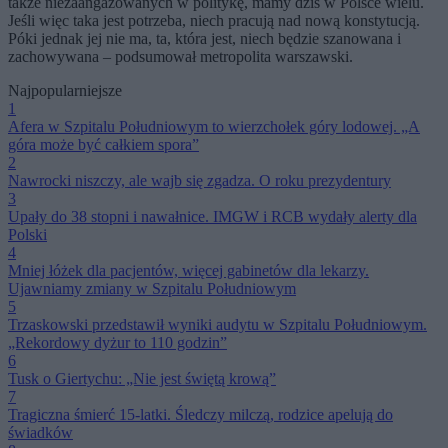
także niezaangażowanych w politykę, mamy dziś w Polsce wielu.
Jeśli więc taka jest potrzeba, niech pracują nad nową konstytucją.
Póki jednak jej nie ma, ta, która jest, niech będzie szanowana i
zachowywana – podsumował metropolita warszawski.
Najpopularniejsze
1
Afera w Szpitalu Południowym to wierzchołek góry lodowej. „A
góra może być całkiem spora”
2
Nawrocki niszczy, ale wajb się zgadza. O roku prezydentury
3
Upały do 38 stopni i nawałnice. IMGW i RCB wydały alerty dla
Polski
4
Mniej łóżek dla pacjentów, więcej gabinetów dla lekarzy.
Ujawniamy zmiany w Szpitalu Południowym
5
Trzaskowski przedstawił wyniki audytu w Szpitalu Południowym.
„Rekordowy dyżur to 110 godzin”
6
Tusk o Giertychu: „Nie jest świętą krową”
7
Tragiczna śmierć 15-latki. Śledczy milczą, rodzice apelują do
świadków