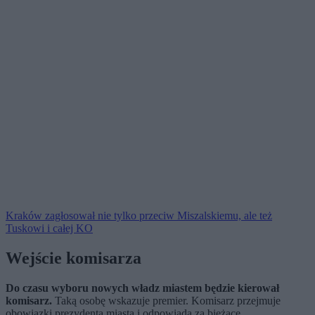
Kraków zagłosował nie tylko przeciw Miszalskiemu, ale też
Tuskowi i całej KO
Wejście komisarza
Do czasu wyboru nowych władz miastem będzie kierował
komisarz.
Taką osobę wskazuje premier. Komisarz przejmuje
obowiązki prezydenta miasta i odpowiada za bieżące