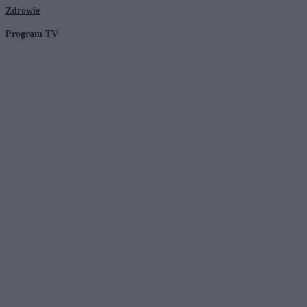
Zdrowie
Program TV
© 2026 Kanał Zero Spółka Akcyjna