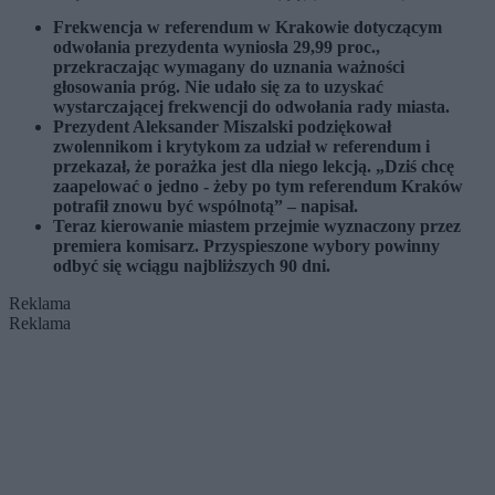
Frekwencja w referendum w Krakowie dotyczącym
odwołania prezydenta wyniosła 29,99 proc.,
przekraczając wymagany do uznania ważności
głosowania próg. Nie udało się za to uzyskać
wystarczającej frekwencji do odwołania rady miasta.
Prezydent Aleksander Miszalski podziękował
zwolennikom i krytykom za udział w referendum i
przekazał, że porażka jest dla niego lekcją. „Dziś chcę
zaapelować o jedno - żeby po tym referendum Kraków
potrafił znowu być wspólnotą” – napisał.
Teraz kierowanie miastem przejmie wyznaczony przez
premiera komisarz. Przyspieszone wybory powinny
odbyć się wciągu najbliższych 90 dni.
Reklama
Reklama