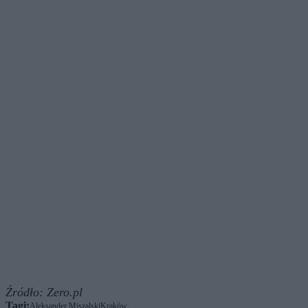
Źródło:
Zero.pl
Tagi:
Aleksander Miszalski
Kraków