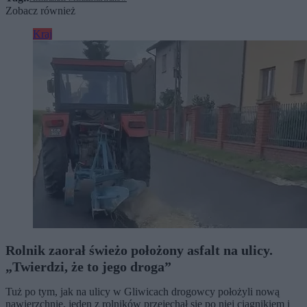
Zobacz również
Kraj
Rolnik zaorał świeżo położony asfalt na ulicy.
„Twierdzi, że to jego droga”
Tuż po tym, jak na ulicy w Gliwicach drogowcy położyli nową
nawierzchnię, jeden z rolników przejechał się po niej ciągnikiem i