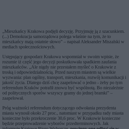
„Mieszkańcy Krakowa podjęli decyzję. Przyjmuję ją z szacunkiem.
(...) Demokracja samorządowa polega właśnie na tym, że to
mieszkańcy mają ostatnie słowo” – napisał Aleksander Miszalski w
mediach społecznościowych.
Ustępujący gospodarz Krakowa wspomniał w swoim wpisie, że
rozumie iż część jego decyzji poskutkowała spadkiem zaufania
mieszkańców. „Ale nigdy nie przestałem myśleć o Krakowie z
troską i odpowiedzialnością. Przed naszym miastem są wielkie
wyzwania: plan ogólny, transport, mieszkania, rozwój komunikacji i
jakość życia. Dlatego dziś chcę zaapelować o jedno - żeby po tym
referendum Kraków potrafił znowu być wspólnotą. Bo niezależnie
od politycznych sporów wszyscy gramy do jednej bramki” –
zaapelował.
Próg ważności referendum dotyczącego odwołania prezydenta
miasta wynosił około 27 proc., natomiast w przypadku rady miasta
konieczne było przekroczenie 30,6 proc. W Krakowie konieczne
będzie przeprowadzenie wyborów przedterminowych. Jak
informuje Krajowe Biuro Wyborcze,
powinny one odbyć się w