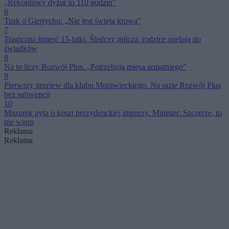
„Rekordowy dyżur to 110 godzin”
6
Tusk o Giertychu: „Nie jest świętą krową”
7
Tragiczna śmierć 15-latki. Śledczy milczą, rodzice apelują do
świadków
8
Na to liczy Rozwój Plus. „Potrzebują mięsa armatniego”
9
Pierwszy przelew dla klubu Morawieckiego. Na razie Rozwój Plus
bez subwencji
10
Mazurek pyta o koszt prezydenckiej imprezy. Minister: Szczerze, to
nie wiem
Reklama
Reklama