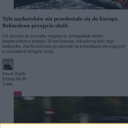
Tyle narkotyków nie przedostało się do Europy.
Rekordowe przejęcie służb
Od stycznia do początku sierpnia br. portugalskie służby
bezpieczeństwa przejęły 28 ton kokainy, rekordową ilość tego
narkotyku. Zarekwirowano go głównie na jednostkach pływających
u zachodnich brzegów kraju.
Paweł Żurek
Dzisiaj 06:30
3 min
Kraj