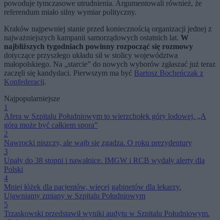
powoduje tymczasowe utrudnienia. Argumentowali również, że
referendum miało silny wymiar polityczny.
Kraków najpewniej stanie przed koniecznością organizacji jednej z
najważniejszych kampanii samorządowych ostatnich lat.
W
najbliższych tygodniach powinny rozpocząć się rozmowy
dotyczące przyszłego układu sił w stolicy województwa
małopolskiego. Na „starcie” do nowych wyborów zgłaszać już teraz
zaczęli się kandydaci. Pierwszym ma być
Bartosz Bocheńczak z
Konfederacji
.
Najpopularniejsze
1
Afera w Szpitalu Południowym to wierzchołek góry lodowej. „A
góra może być całkiem spora”
2
Nawrocki niszczy, ale wajb się zgadza. O roku prezydentury
3
Upały do 38 stopni i nawałnice. IMGW i RCB wydały alerty dla
Polski
4
Mniej łóżek dla pacjentów, więcej gabinetów dla lekarzy.
Ujawniamy zmiany w Szpitalu Południowym
5
Trzaskowski przedstawił wyniki audytu w Szpitalu Południowym.