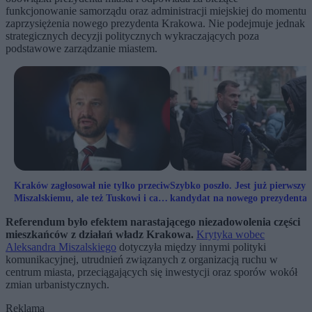
funkcjonowanie samorządu oraz administracji miejskiej do momentu
zaprzysiężenia nowego prezydenta Krakowa. Nie podejmuje jednak
strategicznych decyzji politycznych wykraczających poza
podstawowe zarządzanie miastem.
Kraków zagłosował nie tylko przeciw
Szybko poszło. Jest już pierwszy
Miszalskiemu, ale też Tuskowi i całej
kandydat na nowego prezydenta
KO
Krakowa
Referendum było efektem narastającego niezadowolenia części
mieszkańców z działań władz Krakowa.
Krytyka wobec
Aleksandra Miszalskiego
dotyczyła między innymi polityki
komunikacyjnej, utrudnień związanych z organizacją ruchu w
centrum miasta, przeciągających się inwestycji oraz sporów wokół
zmian urbanistycznych.
Reklama