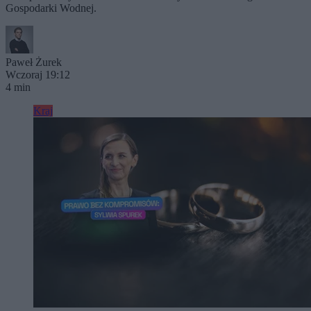
Gospodarki Wodnej.
Paweł Żurek
Wczoraj 19:12
4 min
Kraj