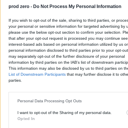
prod zero -
Do Not Process My Personal Information
If you wish to opt-out of the sale, sharing to third parties, or proce
your personal or sensitive information for targeted advertising by 
please use the below opt-out section to confirm your selection. Pl
that after your opt-out request is processed you may continue see
interest-based ads based on personal information utilized by us or
personal information disclosed to third parties prior to your opt-ou
Nastolatek ranny ostrym narzędziem w
may separately opt-out of the further disclosure of your personal
Kamiennej Górze. Policja szuka sprawcy
information by third parties on the IAB’s list of downstream partici
This information may also be disclosed by us to third parties on t
W piątek wieczorem przy ul. Księcia Bolka w Kamiennej Górze 15-
List of Downstream Participants
that may further disclose it to othe
latek został zraniony ostrym przedmiotem. W poważnym stanie trafił
parties.
do szpitala. Policja bada okoliczności zdarzenia, przesłuchuje
świadków i zabezpiecza dowody, by ustalić sprawcę lub sprawców
napaści.
Personal Data Processing Opt Outs
I want to opt-out of the Sharing of my personal data.
Tomasz Pałasz
Opted In
Wczoraj 21:41
2 min