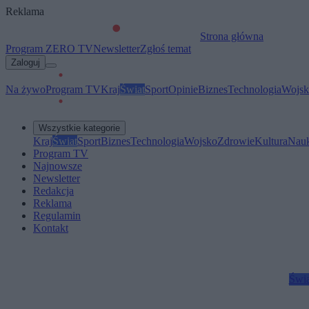
Reklama
Strona główna
Program ZERO TV
Newsletter
Zgłoś temat
Zaloguj
Na żywo
Program TV
Kraj
Świat
Sport
Opinie
Biznes
Technologia
Wojsk
Wszystkie kategorie
Kraj
Świat
Sport
Biznes
Technologia
Wojsko
Zdrowie
Kultura
Nau
Program TV
Najnowsze
Newsletter
Redakcja
Reklama
Regulamin
Kontakt
Świa