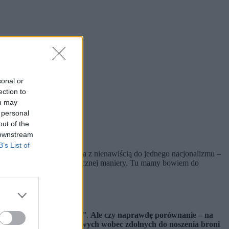
sonal or
ection to
ou may
 personal
out of the
 downstream
B’s List of
stkich nacjonalizmów świata z nienawiścią do jednego nacjonalizmu –
(w sumie nudnej) ojkofobicznej maniery. Tu mamy bowiem do
niemożliwy do rozliczenia”.
Ale czy naprawdę porównanie – na
rugiej strony akcji odwetowych wobec zdolnych do noszenia broni