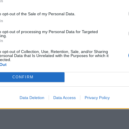
In
orównać przyczyn, skali i dokonać po prostu kwalifikacji moralnej? Cz
o opt-out of the Sale of my Personal Data.
kiej należą. Jeżeli szukać analogicznych przykładów takiego podejścia 
In
ykalnego skrzydła niemieckiej AfD, mówi o bombardowaniu Drezna, 
oświadczyli nawet większych krzywd od narodów, które podbili i 
to opt-out of processing my Personal Data for Targeted
ing.
In
o opt-out of Collection, Use, Retention, Sale, and/or Sharing
ersonal Data that Is Unrelated with the Purposes for which it
lected.
Out
CONFIRM
go.
Ukraina w UE? Magyar podał
warunek
Data Deletion
Data Access
Privacy Policy
emożliwych do rozliczenia”. Bo różnica między premedytowanym ludobój
 ją jednak unieważnić; w stosunku do Polaków.