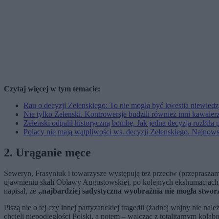
Czytaj więcej w tym temacie:
Rau o decyzji Zełenskiego: To nie mogła być kwestia niewied
Nie tylko Zełenski. Kontrowersje budzili również inni kawaler
Zełenski odpalił historyczną bombę. Jak jedna decyzja rozbiła 
Polacy nie mają wątpliwości ws. decyzji Zełenskiego. Najnow
2. Urąganie męce
Seweryn, Frasyniuk i towarzysze występują też przeciw (przepraszam
ujawnieniu skali Obławy Augustowskiej, po kolejnych ekshumacjach, 
napisał, że
„najbardziej sadystyczna wyobraźnia nie mogła stworz
Piszą nie o tej czy innej partyzanckiej tragedii (żadnej wojny nie na
chcieli niepodległości Polski, a potem – walcząc z totalitarnym kola