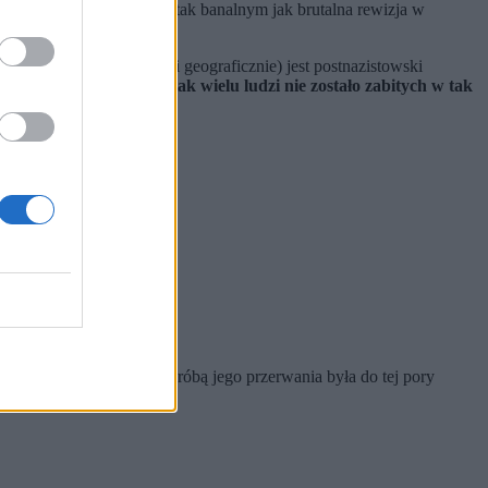
y ludobójstwo jest czymś tak banalnym jak brutalna rewizja w
– najbliższym (moralnie i geograficznie) jest postnazistowski
że „nigdy w historii tak wielu ludzi nie zostało zabitych w tak
eksterminowali.
stwem i nawet brutalną próbą jego przerwania była do tej pory