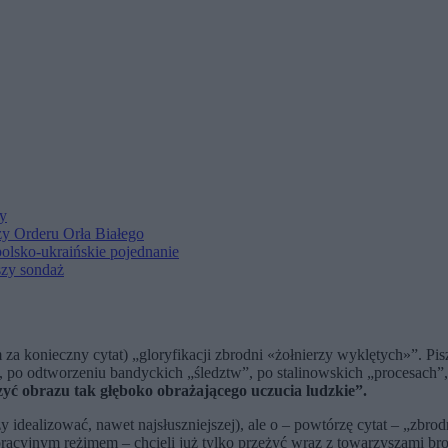
zy
zy Orderu Orła Białego
polsko-ukraińskie pojednanie
szy sondaż
 za konieczny cytat) „gloryfikacji zbrodni «żołnierzy wyklętych»”. 
po odtworzeniu bandyckich „śledztw”, po stalinowskich „procesach”, 
yć obrazu tak głęboko obrażającego uczucia ludzkie”.
leży idealizować, nawet najsłuszniejszej), ale o – powtórzę cytat – „zbr
boracyjnym reżimem – chcieli już tylko przeżyć wraz z towarzyszami bro