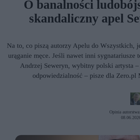
O banalności ludobójs
skandaliczny apel S
Na to, co piszą autorzy Apelu do Wszystkich, j
urąganie męce. Jeśli nawet inni sygnatariusze t
Andrzej Seweryn, wybitny polski artysta –
odpowiedzialność – pisze dla Zero.pl
Opinia autorstwa
08.06.202