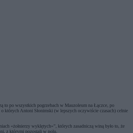
Piszą to po wszystkich pogrzebach w Mauzoleum na Łączce, po
o których Antoni Słonimski (w lepszych oczywiście czasach) celnie
odniach «żołnierzy wyklętych»”, których zasadniczą winą było to, że
ni, z którymi pozostali w polu.