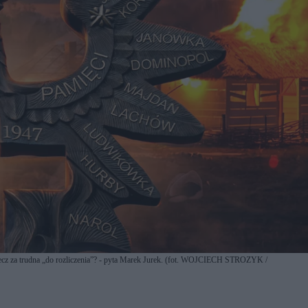
zecz za trudna „do rozliczenia”? - pyta Marek Jurek. (fot. WOJCIECH STROZYK /