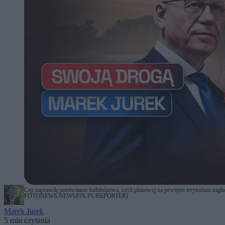
Czy naprawdę porównanie ludobójstwa, czyli planowej na pewnym terytorium zagła
FOTONEWS/NEWSPIX.PL/REPORTER)
Marek Jurek
5 min czytania