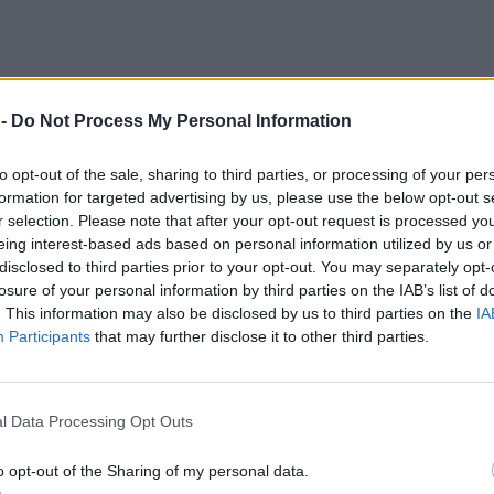
 -
Do Not Process My Personal Information
to opt-out of the sale, sharing to third parties, or processing of your per
formation for targeted advertising by us, please use the below opt-out s
r selection. Please note that after your opt-out request is processed y
eing interest-based ads based on personal information utilized by us or
disclosed to third parties prior to your opt-out. You may separately opt-
losure of your personal information by third parties on the IAB’s list of
. This information may also be disclosed by us to third parties on the
IA
 przez przedwojenne „Wiadomości Literackie”, łączenia miłości do wszy
Participants
that may further disclose it to other third parties.
litycznych obozów” opublikowany w „Rz” przekracza granice
tej 
l Data Processing Opt Outs
a Ukraińcami (a piszą to w konkretnym wołyńskim kontekście) jest „
o opt-out of the Sharing of my personal data.
łady całej społeczności, w tym kobiet, dzieci i starców, oraz z d