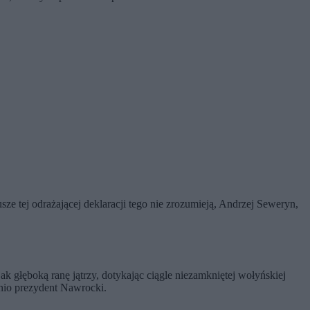
usze tej odrażającej deklaracji tego nie zrozumieją, Andrzej Seweryn,
k głęboką ranę jątrzy, dotykając ciągle niezamkniętej wołyńskiej
dnio prezydent Nawrocki.