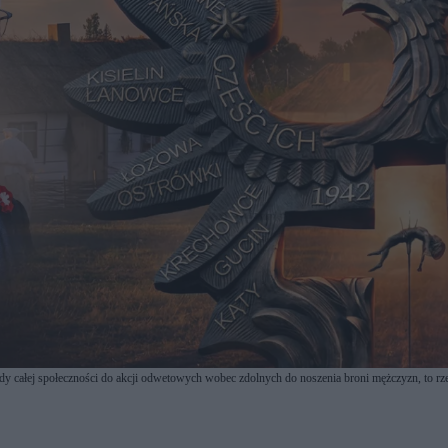
dy całej społeczności do akcji odwetowych wobec zdolnych do noszenia broni mężczyzn, to r