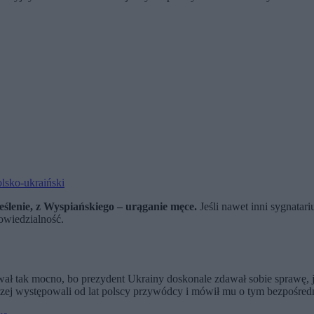
olsko-ukraiński
reślenie, z Wyspiańskiego – urąganie męce.
Jeśli nawet inni sygnatari
powiedzialność.
ał tak mocno, bo prezydent Ukrainy doskonale zdawał sobie sprawę, ja
ńczej występowali od lat polscy przywódcy i mówił mu o tym bezpośre