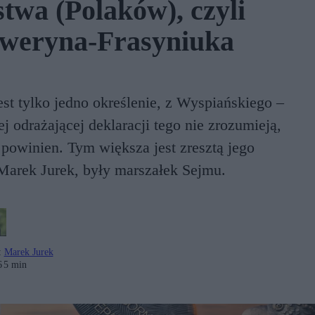
twa (Polaków), czyli
eweryna-Frasyniuka
est tylko jedno określenie, z Wyspiańskiego –
ej odrażającej deklaracji tego nie zrozumieją,
 powinien. Tym większa jest zresztą jego
 Marek Jurek, były marszałek Sejmu.
:
Marek Jurek
6
5 min