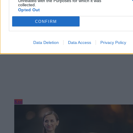
Unrelated with the Purposes for which it was
Paweł Żurek
collected.
Wczoraj 19:12
Opted Out
4 min
Reklama
CONFIRM
Reklama
Data Deletion
Data Access
Privacy Policy
Kraj