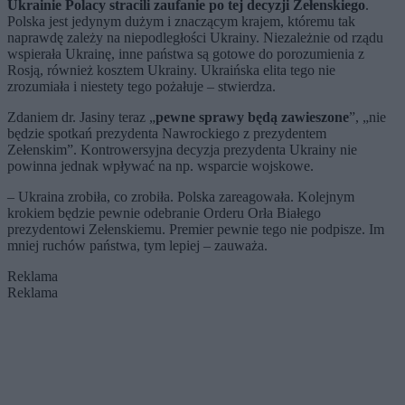
Ukrainie Polacy stracili zaufanie po tej decyzji Zełenskiego
.
Polska jest jedynym dużym i znaczącym krajem, któremu tak
naprawdę zależy na niepodległości Ukrainy. Niezależnie od rządu
wspierała Ukrainę, inne państwa są gotowe do porozumienia z
Rosją, również kosztem Ukrainy. Ukraińska elita tego nie
zrozumiała i niestety tego pożałuje – stwierdza.
Zdaniem dr. Jasiny teraz „
pewne sprawy będą zawieszone
”, „nie
będzie spotkań prezydenta Nawrockiego z prezydentem
Zełenskim”. Kontrowersyjna decyzja prezydenta Ukrainy nie
powinna jednak wpływać na np. wsparcie wojskowe.
– Ukraina zrobiła, co zrobiła. Polska zareagowała. Kolejnym
krokiem będzie pewnie odebranie Orderu Orła Białego
prezydentowi Zełenskiemu. Premier pewnie tego nie podpisze. Im
mniej ruchów państwa, tym lepiej – zauważa.
Reklama
Reklama