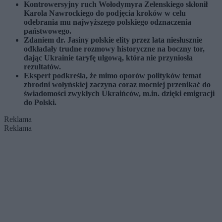
Kontrowersyjny ruch Wołodymyra Zełenskiego skłonił
Karola Nawrockiego do podjęcia kroków w celu
odebrania mu najwyższego polskiego odznaczenia
państwowego.
Zdaniem dr. Jasiny polskie elity przez lata niesłusznie
odkładały trudne rozmowy historyczne na boczny tor,
dając Ukrainie taryfę ulgową, która nie przyniosła
rezultatów.
Ekspert podkreśla, że mimo oporów polityków temat
zbrodni wołyńskiej zaczyna coraz mocniej przenikać do
świadomości zwykłych Ukraińców, m.in. dzięki emigracji
do Polski.
Reklama
Reklama