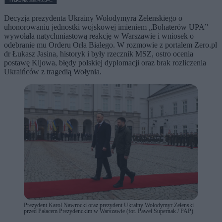
Decyzja prezydenta Ukrainy Wołodymyra Zełenskiego o
uhonorowaniu jednostki wojskowej imieniem „Bohaterów UPA”
wywołała natychmiastową reakcję w Warszawie i wniosek o
odebranie mu Orderu Orła Białego. W rozmowie z portalem Zero.pl
dr Łukasz Jasina, historyk i były rzecznik MSZ, ostro ocenia
postawę Kijowa, błędy polskiej dyplomacji oraz brak rozliczenia
Ukraińców z tragedią Wołynia.
Prezydent Karol Nawrocki oraz prezydent Ukrainy Wołodymyr Zełenski
przed Pałacem Prezydenckim w Warszawie (fot. Paweł Supernak / PAP)