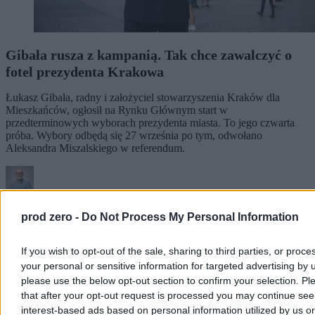
Gibała rusza z kampanią. Tak chce zawalczyć o
fotel prezydenta Krakowa
Łukasz Gibała, radny i założyciel stowarzyszenia Kraków dla
Mieszkańców, ogłosił na Rynku Głównym start w
przedterminowych wyborach prezydenta miasta. To jego czwarta
próba. Wybory odbędą się 27 września po tym, odwołano
Aleksandra Miszalskiego w referendum.
Tomasz Pałasz
Wczoraj 20:32
prod zero -
Do Not Process My Personal Information
4 min
If you wish to opt-out of the sale, sharing to third parties, or proce
Kraj
your personal or sensitive information for targeted advertising by 
please use the below opt-out section to confirm your selection. Pl
that after your opt-out request is processed you may continue see
interest-based ads based on personal information utilized by us or