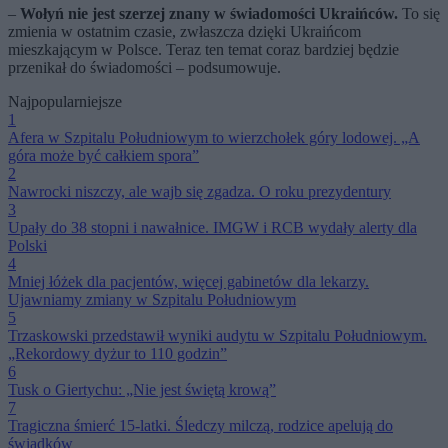
–
Wołyń nie jest szerzej znany w świadomości Ukraińców.
To się
zmienia w ostatnim czasie, zwłaszcza dzięki Ukraińcom
mieszkającym w Polsce. Teraz ten temat coraz bardziej będzie
przenikał do świadomości – podsumowuje.
Najpopularniejsze
1
Afera w Szpitalu Południowym to wierzchołek góry lodowej. „A
góra może być całkiem spora”
2
Nawrocki niszczy, ale wajb się zgadza. O roku prezydentury
3
Upały do 38 stopni i nawałnice. IMGW i RCB wydały alerty dla
Polski
4
Mniej łóżek dla pacjentów, więcej gabinetów dla lekarzy.
Ujawniamy zmiany w Szpitalu Południowym
5
Trzaskowski przedstawił wyniki audytu w Szpitalu Południowym.
„Rekordowy dyżur to 110 godzin”
6
Tusk o Giertychu: „Nie jest świętą krową”
7
Tragiczna śmierć 15-latki. Śledczy milczą, rodzice apelują do
świadków