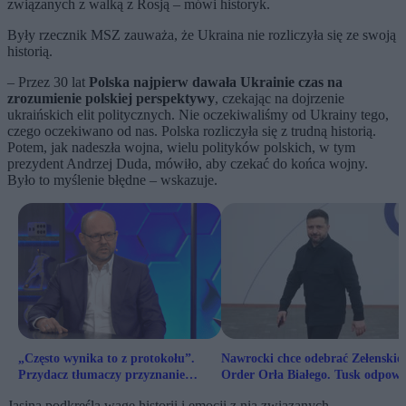
związanych z walką z Rosją – mówi historyk.
Były rzecznik MSZ zauważa, że Ukraina nie rozliczyła się ze swoją
historią.
– Przez 30 lat
Polska najpierw dawała Ukrainie czas na
zrozumienie polskiej perspektywy
, czekając na dojrzenie
ukraińskich elit politycznych. Nie oczekiwaliśmy od Ukrainy tego,
czego oczekiwano od nas. Polska rozliczyła się z trudną historią.
Potem, jak nadeszła wojna, wielu polityków polskich, w tym
prezydent Andrzej Duda, mówiło, aby czekać do końca wojny.
Było to myślenie błędne – wskazuje.
„Często wynika to z protokołu”.
Nawrocki chce odebrać Zełenski
Przydacz tłumaczy przyznanie
Order Orła Białego. Tusk odpow
orderu Zełenskiemu
Jasina podkreśla wagę historii i emocji z nią związanych.