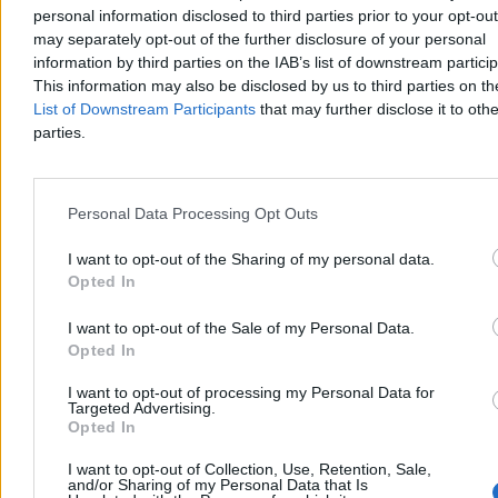
personal information disclosed to third parties prior to your opt-ou
may separately opt-out of the further disclosure of your personal
information by third parties on the IAB’s list of downstream partici
This information may also be disclosed by us to third parties on t
List of Downstream Participants
that may further disclose it to othe
parties.
Personal Data Processing Opt Outs
Chwila ochłody, ale potem lato nie odpuści. Mamy
I want to opt-out of the Sharing of my personal data.
nową wakacyjną prognozę
Opted In
Po fali upałów, w trakcie których temperatury sięgały 40 st. C,
I want to opt-out of the Sale of my Personal Data.
czeka nas ochłodzenie. Jak podają meteorolodzy, nie potrwa ono
Opted In
długo. – Lato nie odpuszcza, choć okresy cieplejsze będą
przeplatały się z chłodniejszymi – zapowiedział w rozmowie z
I want to opt-out of processing my Personal Data for
Zero.pl Przemysław Makarewicz z Instytutu Meteorologii i
Targeted Advertising.
Gospodarki Wodnej.
Opted In
I want to opt-out of Collection, Use, Retention, Sale,
and/or Sharing of my Personal Data that Is