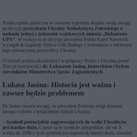
Polska opinia publiczna w ostatnim tygodniu skupiła swoją uwagę
na decyzji
prezydenta Ukrainy Wołodymyra Zełenskiego o
nadaniu jednej z jednostek wojskowych imienia „Bohaterów
UPA”
. W reakcji na tę decyzję prezydent Polski Karol Nawrocki
wystąpił do kapituły Orderu Orła Białego z wnioskiem o odebranie
tego odznaczenia przywódcy Ukrainy.
O historii polsko-ukraińskiej i współpracy Polski z Ukrainą portal
Zero.pl rozmawiał z
dr. Łukaszem Jasiną, historykiem i byłym
rzecznikiem Ministerstwa Spraw Zagranicznych
.
Łukasz Jasina: Historia jest ważna i
zawsze będzie problemem
Dr Jasina zwraca uwagę, że prezydent Zełenski mógł dokonać
innego wyboru z tysiącletniej historii Ukrainy.
–
Symboli potencjalnie zagrzewających do walki Ukraińców
jest bardzo dużo.
Często są to symbole antypolskie, ale od X
wieku do 1990 r. tych symboli jest naprawdę bardzo dużo, również