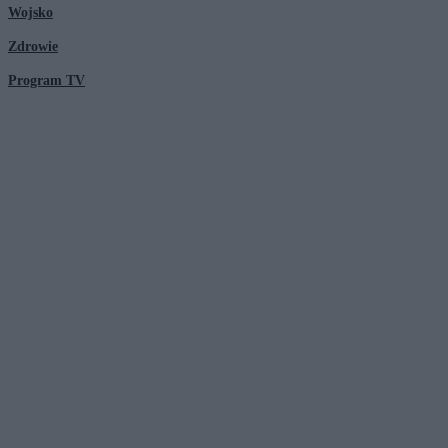
Wojsko
Zdrowie
Program TV
© 2026 Kanał Zero Spółka Akcyjna