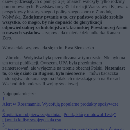
dziewięćdziesiątych o pamięć o jej ofiarach walczyły tylko rodziny
pomordowanych. Przedstawiamy 35 lat relacji Warszawy i Kijowa z
perspektywy historycznego i politycznego sporu o Zbrodnię
Wołyńską.
Zadajemy pytanie o to, czy państwo polskie zrobiło
wszystko, co mogło, by nie dopuścić do gloryfikacji
odpowiedzialnej za ludobójstwo Ukraińskiej Powstańczej Armii
u naszych sąsiadów
– zapowiada materiał dziennikarka Kanału
Zero.
W materiale wypowiada się m.in. Ewa Siemaszko.
– Zbrodnia Wołyńska była przemilczana w tym czasie. Nie było na
ten temat publikacji. Owszem, UPA była przedmiotem
zainteresowań, ale wyłącznie na terenie obecnej Polski.
Natomiast
to, co się działo za Bugiem, było nieobecne
– mówi badaczka
ludobójstwa dokonanego na Polakach mieszkających na Kresach
Wschodnich podczas II wojny światowej
Najpopularniejsze
1
Alert w Rossmannie. Wycofują popularne produkty spożywcze
2
Kapitalizm od pierwszego dnia. „Polak, który uratował Teslę”
ujawnia kulisy swojego sukcesu
3