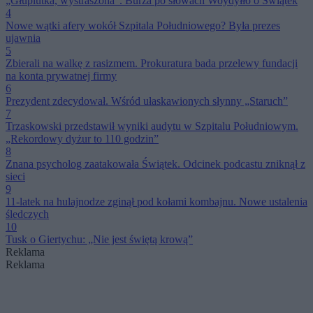
„Głupiutka, wystraszona”. Burza po słowach Woydyłło o Świątek
4
Nowe wątki afery wokół Szpitala Południowego? Była prezes
ujawnia
5
Zbierali na walkę z rasizmem. Prokuratura bada przelewy fundacji
na konta prywatnej firmy
6
Prezydent zdecydował. Wśród ułaskawionych słynny „Staruch”
7
Trzaskowski przedstawił wyniki audytu w Szpitalu Południowym.
„Rekordowy dyżur to 110 godzin”
8
Znana psycholog zaatakowała Świątek. Odcinek podcastu zniknął z
sieci
9
11-latek na hulajnodze zginął pod kołami kombajnu. Nowe ustalenia
śledczych
10
Tusk o Giertychu: „Nie jest świętą krową”
Reklama
Reklama