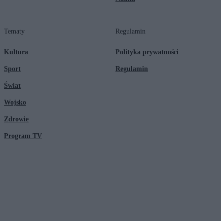
Tematy
Regulamin
Kultura
Polityka prywatności
Sport
Regulamin
Świat
Wojsko
Zdrowie
Program TV
© 2026 Kanał Zero Spółka Akcyjna