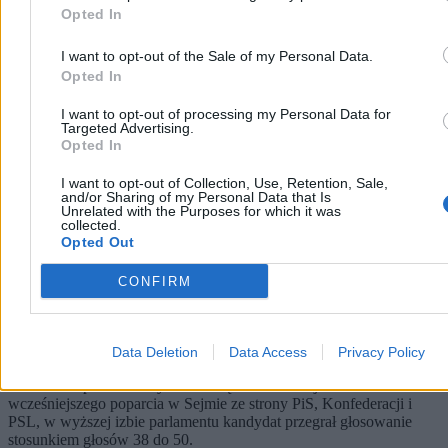
Opted In
I want to opt-out of the Sale of my Personal Data.
Opted In
I want to opt-out of processing my Personal Data for
Targeted Advertising.
Opted In
I want to opt-out of Collection, Use, Retention, Sale,
and/or Sharing of my Personal Data that Is
Unrelated with the Purposes for which it was
collected.
Opted Out
CONFIRM
Senat odrzuca kandydaturę na prezesa IPN.
Mateusz Szpytma bez poparcia większości
Data Deletion
Data Access
Privacy Policy
Senat nie wyraził zgody na powołanie dr. Mateusza Szpytmy na
stanowisko prezesa Instytutu Pamięci Narodowej. Mimo
wcześniejszego poparcia w Sejmie ze strony PiS, Konfederacji i
PSL, w wyższej izbie parlamentu kandydat przegrał głosowanie
stosunkiem głosów 38 do 50.