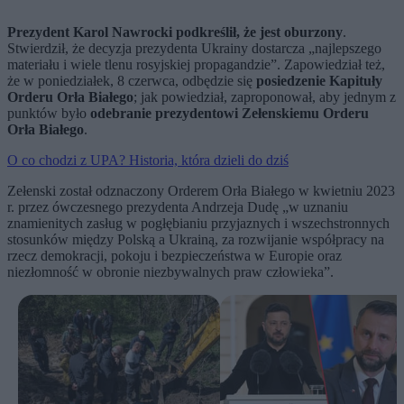
Prezydent Karol Nawrocki podkreślił, że jest oburzony
.
Stwierdził, że decyzja prezydenta Ukrainy dostarcza „najlepszego
materiału i wiele tlenu rosyjskiej propagandzie”. Zapowiedział też,
że w poniedziałek, 8 czerwca, odbędzie się
posiedzenie Kapituły
Orderu Orła Białego
; jak powiedział, zaproponował, aby jednym z
punktów było
odebranie prezydentowi Zełenskiemu Orderu
Orła Białego
.
O co chodzi z UPA? Historia, która dzieli do dziś
Zełenski został odznaczony Orderem Orła Białego w kwietniu 2023
r. przez ówczesnego prezydenta Andrzeja Dudę „w uznaniu
znamienitych zasług w pogłębianiu przyjaznych i wszechstronnych
stosunków między Polską a Ukrainą, za rozwijanie współpracy na
rzecz demokracji, pokoju i bezpieczeństwa w Europie oraz
niezłomność w obronie niezbywalnych praw człowieka”.