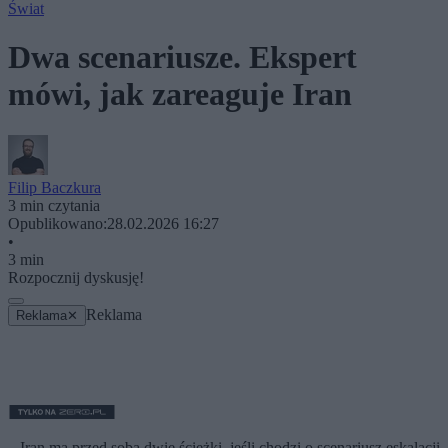
Świat
Dwa scenariusze. Ekspert
mówi, jak zareaguje Iran
Filip Baczkura
3 min czytania
Opublikowano:
28.02.2026 16:27
•
3 min
Rozpocznij dyskusję!
Reklama
Reklama
✕
– Iran ma przed sobą dwie ścieżki, jeśli chodzi o scenariusz eskalacji