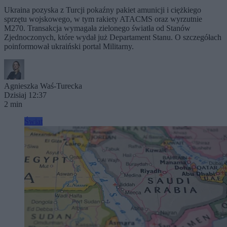
Ukraina pozyska z Turcji pokaźny pakiet amunicji i ciężkiego
sprzętu wojskowego, w tym rakiety ATACMS oraz wyrzutnie
M270. Transakcja wymagała zielonego światła od Stanów
Zjednoczonych, które wydał już Departament Stanu. O szczegółach
poinformował ukraiński portal Militarny.
Agnieszka Waś-Turecka
Dzisiaj 12:37
2 min
Świat