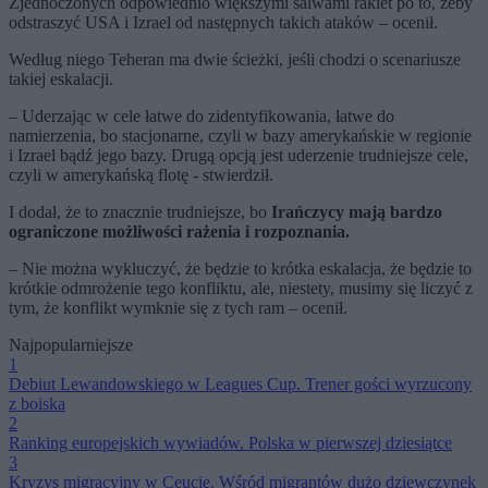
Zjednoczonych odpowiednio większymi salwami rakiet po to, żeby
odstraszyć USA i Izrael od następnych takich ataków – ocenił.
Według niego Teheran ma dwie ścieżki, jeśli chodzi o scenariusze
takiej eskalacji.
– Uderzając w cele łatwe do zidentyfikowania, łatwe do
namierzenia, bo stacjonarne, czyli w bazy amerykańskie w regionie
i Izrael bądź jego bazy. Drugą opcją jest uderzenie trudniejsze cele,
czyli w amerykańską flotę - stwierdził.
I dodał, że to znacznie trudniejsze, bo
Irańczycy mają bardzo
ograniczone możliwości rażenia i rozpoznania.
– Nie można wykluczyć, że będzie to krótka eskalacja, że będzie to
krótkie odmrożenie tego konfliktu, ale, niestety, musimy się liczyć z
tym, że konflikt wymknie się z tych ram – ocenił.
Najpopularniejsze
1
Debiut Lewandowskiego w Leagues Cup. Trener gości wyrzucony
z boiska
2
Ranking europejskich wywiadów. Polska w pierwszej dziesiątce
3
Kryzys migracyjny w Ceucie. Wśród migrantów dużo dziewczynek