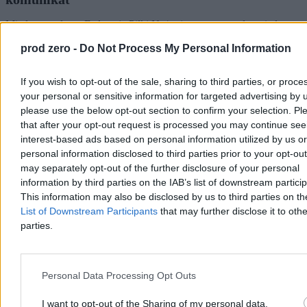
Międzynarodowa Federacja Piłki Nożnej stanowczo odpowiada na
powracającą falę krytyki. Światowa centrala opublikowała
prod zero -
Do Not Process My Personal Information
oświadczenie, w którym zarzuca swoim przeciwnikom celową
dezinformację oraz próby podważenia pozycji prezydenta
Gianniego Infantino po doniesieniach o rzekomych dawnych
If you wish to opt-out of the sale, sharing to third parties, or proce
nieprawidłowościach.
your personal or sensitive information for targeted advertising by 
please use the below opt-out section to confirm your selection. Pl
that after your opt-out request is processed you may continue see
interest-based ads based on personal information utilized by us or
Agnieszka Waś-Turecka
Dzisiaj 13:05
personal information disclosed to third parties prior to your opt-ou
4 min
may separately opt-out of the further disclosure of your personal
Reklama
information by third parties on the IAB’s list of downstream partici
Reklama
This information may also be disclosed by us to third parties on t
List of Downstream Participants
that may further disclose it to othe
parties.
Personal Data Processing Opt Outs
I want to opt-out of the Sharing of my personal data.