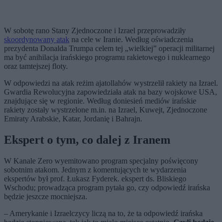
W sobotę rano Stany Zjednoczone i Izrael przeprowadziły
skoordynowany atak
na cele w Iranie. Według oświadczenia
prezydenta Donalda Trumpa celem tej „wielkiej” operacji militarnej
ma być anihilacja irańskiego programu rakietowego i nuklearnego
oraz tamtejszej floty.
W odpowiedzi na atak reżim ajatollahów wystrzelił rakiety na Izrael.
Gwardia Rewolucyjna zapowiedziała atak na bazy wojskowe USA,
znajdujące się w regionie. Według doniesień mediów irańskie
rakiety zostały wystrzelone m.in. na Izrael, Kuwejt, Zjednoczone
Emiraty Arabskie, Katar, Jordanię i Bahrajn.
Ekspert o tym, co dalej z Iranem
W Kanale Zero wyemitowano program specjalny poświęcony
sobotnim atakom. Jednym z komentujących te wydarzenia
ekspertów był prof. Łukasz Fyderek. ekspert ds. Bliskiego
Wschodu; prowadząca program pytała go, czy odpowiedź irańska
będzie jeszcze mocniejsza.
– Amerykanie i Izraelczycy liczą na to, że ta odpowiedź irańska