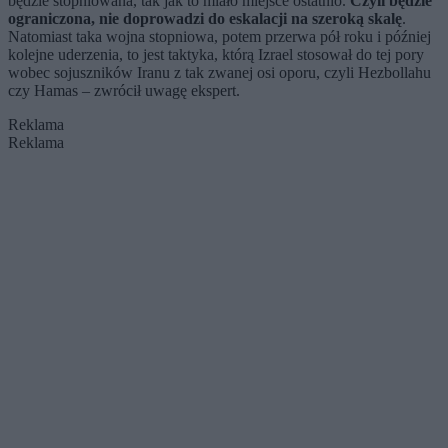
będzie stopniowana, tak jak to miało miejsce ostatnio.
Czyli będzie
ograniczona, nie doprowadzi do eskalacji na szeroką skalę
.
Natomiast taka wojna stopniowa, potem przerwa pół roku i później
kolejne uderzenia, to jest taktyka, którą Izrael stosował do tej pory
wobec sojuszników Iranu z tak zwanej osi oporu, czyli Hezbollahu
czy Hamas – zwrócił uwagę ekspert.
Reklama
Reklama