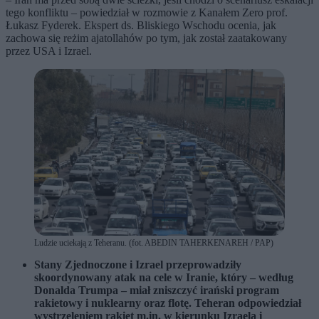
tego konfliktu – powiedział w rozmowie z Kanałem Zero prof.
Łukasz Fyderek. Ekspert ds. Bliskiego Wschodu ocenia, jak
zachowa się reżim ajatollahów po tym, jak został zaatakowany
przez USA i Izrael.
Ludzie uciekają z Teheranu. (fot. ABEDIN TAHERKENAREH / PAP)
Stany Zjednoczone i Izrael przeprowadziły
skoordynowany atak na cele w Iranie, który – według
Donalda Trumpa – miał zniszczyć irański program
rakietowy i nuklearny oraz flotę. Teheran odpowiedział
wystrzeleniem rakiet m.in. w kierunku Izraela i