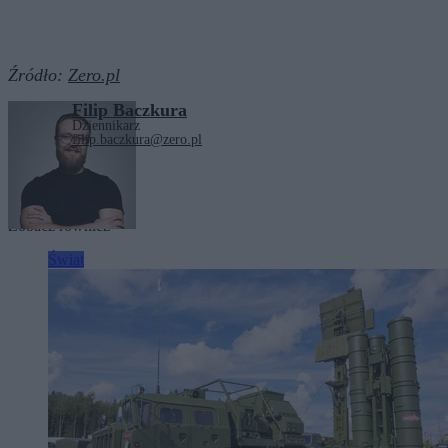
Źródło:
Zero.pl
Filip Baczkura
Dziennikarz
filip.baczkura@zero.pl
Tagi:
Iran
Izrael
USA
Zobacz również
Świat