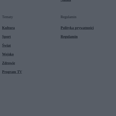
Tematy
Regulamin
Kultura
Polityka prywatności
Sport
Regulamin
Świat
Wojsko
Zdrowie
Program TV
© 2026 Kanał Zero Spółka Akcyjna