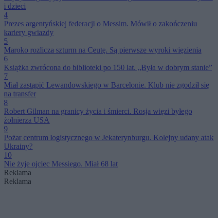
i dzieci
4
Prezes argentyńskiej federacji o Messim. Mówił o zakończeniu
kariery gwiazdy
5
Maroko rozlicza szturm na Ceutę. Są pierwsze wyroki więzienia
6
Książka zwrócona do biblioteki po 150 lat. „Była w dobrym stanie”
7
Miał zastąpić Lewandowskiego w Barcelonie. Klub nie zgodził się
na transfer
8
Robert Gilman na granicy życia i śmierci. Rosja więzi byłego
żołnierza USA
9
Pożar centrum logistycznego w Jekaterynburgu. Kolejny udany atak
Ukrainy?
10
Nie żyje ojciec Messiego. Miał 68 lat
Reklama
Reklama