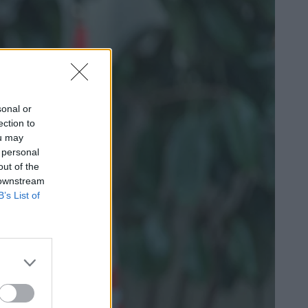
sonal or
ection to
ou may
 personal
out of the
 downstream
B’s List of