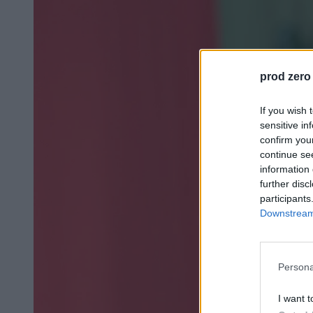
prod zero
If you wish 
sensitive in
confirm you
continue se
information 
further disc
participants
Downstream 
Persona
I want t