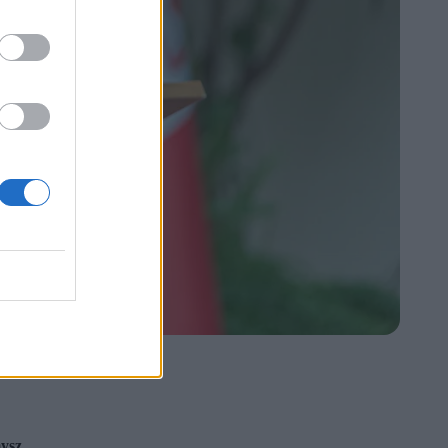
ysz
.