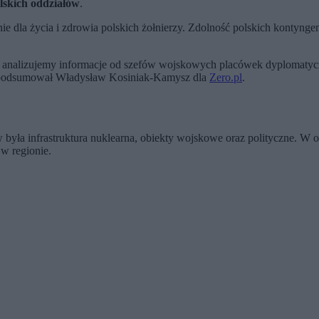
lskich oddziałów
.
e dla życia i zdrowia polskich żołnierzy. Zdolność polskich kontyng
i analizujemy informacje od szefów wojskowych placówek dyplomatyczn
ń – podsumował Władysław Kosiniak-Kamysz dla
Zero.pl
.
 była infrastruktura nuklearna, obiekty wojskowe oraz polityczne. W
w regionie.