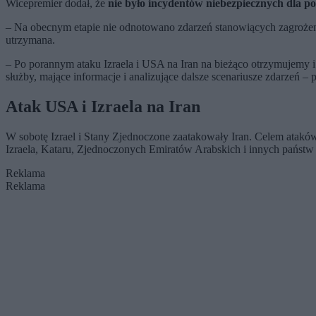
Wicepremier dodał, że
nie było incydentów niebezpiecznych dla po
– Na obecnym etapie nie odnotowano zdarzeń stanowiących zagrożeni
utrzymana.
– Po porannym ataku Izraela i USA na Iran na bieżąco otrzymujemy 
służby, mające informacje i analizujące dalsze scenariusze zdarze
Atak USA i Izraela na Iran
W sobotę Izrael i Stany Zjednoczone zaatakowały Iran. Celem ataków
Izraela, Kataru, Zjednoczonych Emiratów Arabskich i innych państw 
Reklama
Reklama