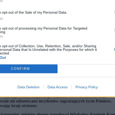
In
o opt-out of the Sale of my Personal Data.
In
to opt-out of processing my Personal Data for Targeted
ing.
In
o opt-out of Collection, Use, Retention, Sale, and/or Sharing
ersonal Data that Is Unrelated with the Purposes for which it
lected.
Out
CONFIRM
Data Deletion
Data Access
Privacy Policy
ki / Shutterstock)
w stan najwyższej czujności po atakach USA i Izraela na Iran.
cnie nie odnotowano incydentów zagrażających życiu Polaków.
iwując kraje ościenne.
icepremier, minister obrony narodowej Władysław Kosiniak-Kam