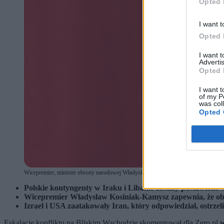
Opted 
I want t
Opted 
I want 
Advertis
Opted 
I want t
of my P
was col
Opted 
Wicepremier, minister obrony narodowej Władysław Kosiniak-Kamysz. (fot. KSikors
Polskie kontyngenty w Iraku i Libanie zostały postawione 
Wicepremier Władysław Kosiniak-Kamysz zapewnia, że obe
Izrael i USA zaatakowały Iran, który odpowiedział, ostrzel
Eskalację konfliktu na Bliskim Wschodzie skomentował dla Zero.pl
w