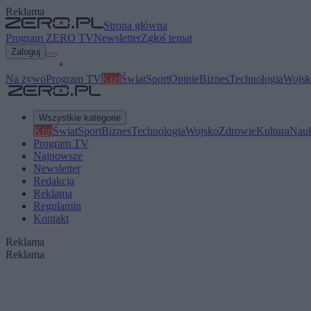
Reklama
Strona główna
Program ZERO TV
Newsletter
Zgłoś temat
Zaloguj
Na żywo
Program TV
Kraj
Świat
Sport
Opinie
Biznes
Technologia
Wojsk
Wszystkie kategorie
Kraj
Świat
Sport
Biznes
Technologia
Wojsko
Zdrowie
Kultura
Nau
Program TV
Najnowsze
Newsletter
Redakcja
Reklama
Regulamin
Kontakt
Reklama
Reklama