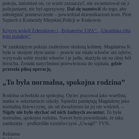
pokoju, natomiast on, co warto zaznaczyć, nie awanturował się z
policjantami, nie był agresywny.
Dał się namówić
do tego, aby
udostępnić pomieszczenie – powiedział dziennikarzom kom. Piotr
Szpiech z Komendy Miejskiej Policji w Krakowie.
Kryzys wokół Zełenskiego i „Bohaterów UPA”. „Ukraińska elita
tego pożałuje”
W zamkniętym pokoju znaleziono skuloną kobietę. Magdalena K.
była w skrajnie złym stanie – prawie nie miała włosów ani zębów,
wyrywała sobie resztki włosów i je jadła, skarżyła się na silny ból
brzucha. Została natychmiast przewieziona do szpitala,
gdzie
przeszła pilną operację.
„To była normalna, spokojna rodzina”
Rodzina uchodziła za spokojną. Ojciec pracował jako wuefista,
matka w sekretariacie szkoły. Sąsiedzi pamiętają Magdalenę jako
normalną dziewczynę, ale od dwudziestu lat jej nie widzieli.
–
Nigdy nie było słychać od nich żadnych awantur.
To była
normalna, spokojna rodzina. Nawet bym powiedziała, że taka
zamknięta – podkreśliła rozmówczyni „Uwagi!” TVN.
Reklama