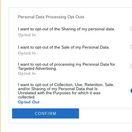
4 min
Kraj
Personal Data Processing Opt Outs
I want to opt-out of the Sharing of my personal data.
Opted In
I want to opt-out of the Sale of my Personal Data.
Opted In
I want to opt-out of processing my Personal Data for
Targeted Advertising.
Opted In
I want to opt-out of Collection, Use, Retention, Sale,
and/or Sharing of my Personal Data that Is
Unrelated with the Purposes for which it was
collected.
Opted Out
Upał i gwałtowne burze. Potem zwrot w pogodzie
CONFIRM
Poniedziałek będzie upalny, ale w wielu regionach przyniesie także
gwałtowne burze, grad i silny wiatr. Temperatura sięgnie 33 stopni
Celsjusza. We wtorek nadejdzie wyraźne ochłodzenie – w centrum