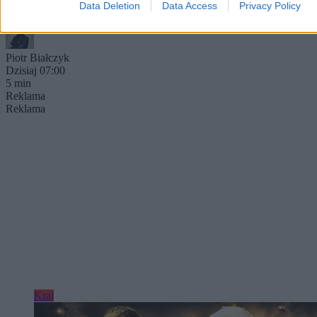
będzie około 22 stopni.
Data Deletion
Data Access
Privacy Policy
Piotr Białczyk
Dzisiaj 07:00
5 min
Reklama
Reklama
Kraj