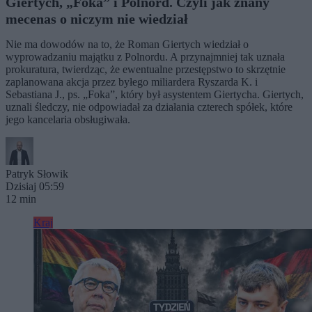
Giertych, „Foka” i Polnord. Czyli jak znany
mecenas o niczym nie wiedział
Nie ma dowodów na to, że Roman Giertych wiedział o
wyprowadzaniu majątku z Polnordu. A przynajmniej tak uznała
prokuratura, twierdząc, że ewentualne przestępstwo to skrzętnie
zaplanowana akcja przez byłego miliardera Ryszarda K. i
Sebastiana J., ps. „Foka”, który był asystentem Giertycha. Giertych,
uznali śledczy, nie odpowiadał za działania czterech spółek, które
jego kancelaria obsługiwała.
Patryk Słowik
Dzisiaj 05:59
12 min
Kraj