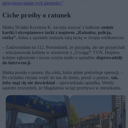
niewykorzystanie tych pieniędzy”
Ciche prośby o ratunek
Matka 50-latki Krystyna K. zaczęła zrzucać z balkonu
zmięte
kartki i styropianowe tacki z napisem „Ratunku, policja,
córka”.
Jedna z sąsiadek znalazła taką tackę w święta wielkanocne.
– Zadzwoniłam na 112. Powiedzieli, że przyjadą, ale nie przyjechali
– relacjonowała kobieta w rozmowie z „Uwagą!” TVN. Dopiero
kolejne zgłoszenie i nocna wizyta matki u sąsiadów
doprowadziły
do interwencji.
Matka prosiła o pomoc dla córki, która pilnie potrzebuje operacji. –
Po cichutku chciała wejść do nas do domu, prosić o pomoc,
tak,
żeby mąż się nie dowiedział
– opowiedziała sąsiadka. Wtedy
sąsiedzi zrozumieli, że Magdalena wciąż przebywa w mieszkaniu.