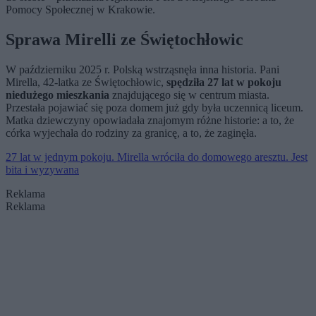
Pomocy Społecznej w Krakowie.
Sprawa Mirelli ze Świętochłowic
W październiku 2025 r. Polską wstrząsnęła inna historia. Pani
Mirella, 42-latka ze Świętochłowic,
spędziła 27 lat w pokoju
niedużego mieszkania
znajdującego się w centrum miasta.
Przestała pojawiać się poza domem już gdy była uczennicą liceum.
Matka dziewczyny opowiadała znajomym różne historie: a to, że
córka wyjechała do rodziny za granicę, a to, że zaginęła.
27 lat w jednym pokoju. Mirella wróciła do domowego aresztu. Jest
bita i wyzywana
Reklama
Reklama