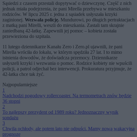
Sąsiedzi z czasem przestali dopytywać o dziewczynę. Część z nich
jednak miała podejrzenia, że pani Mirella przebywa w mieszkaniu
rodziców. W lipcu 2025 r. jedna z sąsiadek usłyszała krzyki
zaginionej.
Wezwała policję.
Mundurowi, po długich pertraktacjach
z matką pani Mirelli, weszli do mieszkania. Zastali tam skrajnie
zaniedbaną 42-latkę. Zapewnili jej pomoc – kobieta została
przewieziona do szpitala.
11 lutego dziennikarze Kanału Zero i Zero.pl ujawnili, że pani
Mirella wróciła do lokalu, w którym spędziła 27 lat. I to mimo
istnienia dowodów, że doświadcza przemocy. Dziennikarze
usłyszeli krzyki i wezwania o pomoc. Rodzice kobiety nie wpuścili
policji, a patrol odjechał bez interwencji. Prokuratura przyjmuje, że
42-latka chce tak żyć.
Najpopularniejsze
1
Nadchodzi pogodowy rollercoaster. Na termometrach znów będzie
36 stopni
2
To najlepszy prezydent od 1989 roku? Jednoznaczny wynik
sondażu
3
Chwila ochłody, ale potem lato nie odpuści. Mamy nową wakacyjną
prognozę