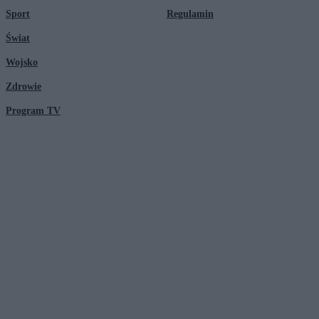
Sport
Regulamin
Świat
Wojsko
Zdrowie
Program TV
© 2026 Kanał Zero Spółka Akcyjna