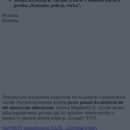
Matka Krystyna K. zaczęła zrzucać z balkonu kartki z
prośbą „Ratunku, policja, córka”.
Reklama
Reklama
Dramatyczne wydarzenia rozgrywały się na jednym z krakowskich
osiedli. Pięćdziesięcioletnia kobieta
przez ponad dwadzieścia lat
nie opuszczała mieszkania.
Sprawa Magdaleny K. wyszła na jaw
kilka tygodni temu, po tym, jak do sąsiadów dotarły prośby o
pomoc. O sprawie donosi redakcja „Uwagi!” TVN.
Szef MON podsumowuje SAFE. „Zbrodnią byłoby