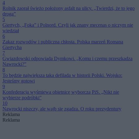
4
Rolnik zaorał świeżo położony asfalt na ulicy. „Twierdzi, że to jego
droga”
5
Giertych, „Foka” i Polnord. Czyli jak znany mecenas o niczym nie
wiedział
6
Zakaz rozwodów i publiczna chłosta. Polska marzeń Romana
Giertycha
7
Gwiazdowski odpowiada Dymkowi. „Komu i czemu przeszkadza
Nawrocki?”
8
To będzie największa taka defilada w historii Polski. Wojsko:
Jesteśmy gotowi
9
Konfederacja wyśmiewa obietnicę wyborczą PiS. „Nikt nie
wybierze podróbki”
10
Nawrocki niszczy, ale wajb się zgadza. O roku prezydentury
Reklama
Reklama