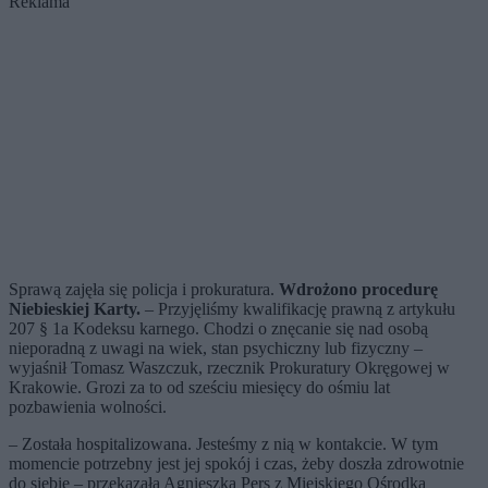
Reklama
Sprawą zajęła się policja i prokuratura.
Wdrożono procedurę
Niebieskiej Karty.
– Przyjęliśmy kwalifikację prawną z artykułu
207 § 1a Kodeksu karnego. Chodzi o znęcanie się nad osobą
nieporadną z uwagi na wiek, stan psychiczny lub fizyczny –
wyjaśnił Tomasz Waszczuk, rzecznik Prokuratury Okręgowej w
Krakowie. Grozi za to od sześciu miesięcy do ośmiu lat
pozbawienia wolności.
– Została hospitalizowana. Jesteśmy z nią w kontakcie. W tym
momencie potrzebny jest jej spokój i czas, żeby doszła zdrowotnie
do siebie – przekazała Agnieszka Pers z Miejskiego Ośrodka