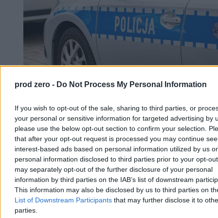
prod zero -
Do Not Process My Personal Information
Mniej kradzieży w sklepach, ale rośnie wartość
If you wish to opt-out of the sale, sharing to third parties, or proce
strat. Nowe dane policji
your personal or sensitive information for targeted advertising by 
please use the below opt-out section to confirm your selection. Pl
W pierwszym półroczu 2026 r. liczba kradzieży sklepowych spadła
that after your opt-out request is processed you may continue see
o 18,6 proc. – wynika z danych policji, do których dotarła
interest-based ads based on personal information utilized by us or
„Rzeczpospolita”. Statystyki pokazują jednak, że spadek dotyczy
przede wszystkim drobnych wykroczeń, podczas gdy liczba
personal information disclosed to third parties prior to your opt-ou
poważniejszych kradzieży zmniejszyła się znacznie wolniej.
may separately opt-out of the further disclosure of your personal
information by third parties on the IAB’s list of downstream partici
This information may also be disclosed by us to third parties on t
List of Downstream Participants
that may further disclose it to othe
Piotr Białczyk
parties.
Dzisiaj 07:54