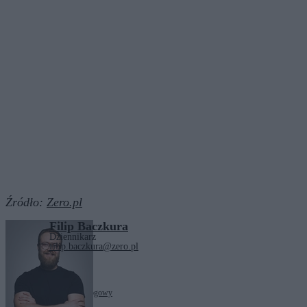
Źródło:
Zero.pl
Filip Baczkura
Dziennikarz
filip.baczkura@zero.pl
Tagi:
Policja
wypadek drogowy
Zobacz również