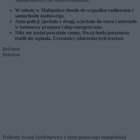
Wypadek radiowozu. (fot. Patrol998-Małopolska)
W sobotę w Małopolsce doszło do wypadku radiowozu i
samochodu osobowego.
Auto policji zjechało z drogi, wjechało do rowu i uderzyło
w betonowy przepust i słup energetyczny.
Nikt nie został poważnie ranny. Dwaj funkcjonariusze
trafili do szpitala. Uczestnicy zdarzenia byli trzeźwi.
Reklama
Reklama
Podkom. Iwona Szelichiewicz z biura prasowego małopolskiej