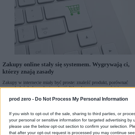
Zakupy online stały się systemem. Wygrywają ci,
którzy znają zasady
Zakupy w internecie miały być proste: znaleźć produkt, porównać
cenę, dodać do koszyka i zapłacić. W praktyce coraz częściej
przypominają system małych decyzji, w którym końcowa kwota
zależy nie tylko od ceny widocznej na karcie produktu.
prod zero -
Do Not Process My Personal Information
If you wish to opt-out of the sale, sharing to third parties, or proce
your personal or sensitive information for targeted advertising by 
Redakcja Zero.pl
please use the below opt-out section to confirm your selection. Pl
Dzisiaj 14:23
that after your opt-out request is processed you may continue see
6 min