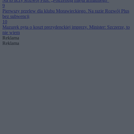
Na to liczy Rozwój Plus. „Potrzebują mięsa armatniego”
9
Pierwszy przelew dla klubu Morawieckiego. Na razie Rozwój Plus
bez subwencji
10
Mazurek pyta o koszt prezydenckiej imprezy. Minister: Szczerze, to
nie wiem
Reklama
Reklama