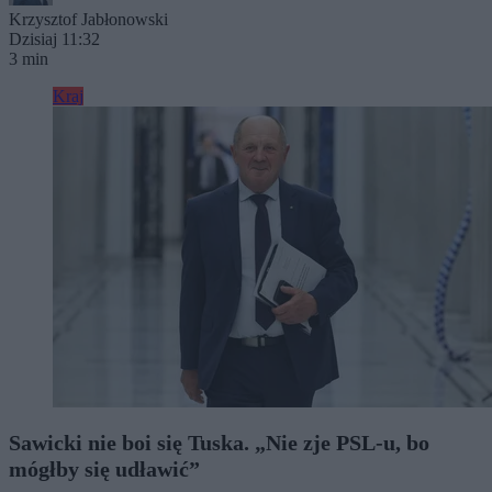
Krzysztof Jabłonowski
Dzisiaj 11:32
3 min
Kraj
Sawicki nie boi się Tuska. „Nie zje PSL-u, bo
mógłby się udławić”