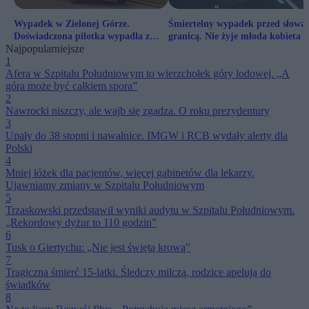
Wypadek w Zielonej Górze.
Śmiertelny wypadek przed słowa
Doświadczona pilotka wypadła z
granicą. Nie żyje młoda kobieta
Najpopularniejsze
balonu
1
Afera w Szpitalu Południowym to wierzchołek góry lodowej. „A
góra może być całkiem spora”
2
Nawrocki niszczy, ale wajb się zgadza. O roku prezydentury
3
Upały do 38 stopni i nawałnice. IMGW i RCB wydały alerty dla
Polski
4
Mniej łóżek dla pacjentów, więcej gabinetów dla lekarzy.
Ujawniamy zmiany w Szpitalu Południowym
5
Trzaskowski przedstawił wyniki audytu w Szpitalu Południowym.
„Rekordowy dyżur to 110 godzin”
6
Tusk o Giertychu: „Nie jest świętą krową”
7
Tragiczna śmierć 15-latki. Śledczy milczą, rodzice apelują do
świadków
8