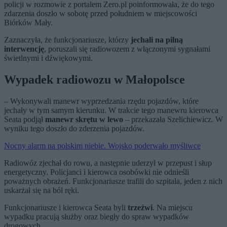
policji w rozmowie z portalem Zero.pl poinformowała, że do tego
zdarzenia doszło w sobotę przed południem w miejscowości
Biórków Mały.
Zaznaczyła, że funkcjonariusze, którzy
jechali na pilną
interwencję
, poruszali się radiowozem z włączonymi sygnałami
świetlnymi i dźwiękowymi.
Wypadek radiowozu w Małopolsce
– Wykonywali manewr wyprzedzania rzędu pojazdów, które
jechały w tym samym kierunku. W trakcie tego manewru kierowca
Seata podjął
manewr skrętu w lewo
– przekazała Szelichiewicz. W
wyniku tego doszło do zderzenia pojazdów.
Nocny alarm na polskim niebie. Wojsko poderwało myśliwce
Radiowóz zjechał do rowu, a następnie uderzył w przepust i słup
energetyczny. Policjanci i kierowca osobówki nie odnieśli
poważnych obrażeń. Funkcjonariusze trafili do szpitala, jeden z nich
uskarżał się na ból ręki.
Funkcjonariusze i kierowca Seata byli
trzeźwi
. Na miejscu
wypadku pracują służby oraz biegły do spraw wypadków
drogowych.