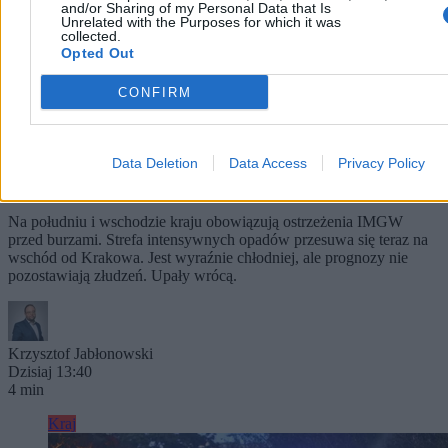
and/or Sharing of my Personal Data that Is
Unrelated with the Purposes for which it was
collected.
Opted Out
CONFIRM
Jak długo potrwa ochłodzenie i kiedy wróci upał?
Data Deletion
Data Access
Privacy Policy
Kapryśna pogoda w Polsce
Na południu i wschodzie kraju obowiązują ostrzeżenia IMGW
przed burzami. Strefa intensywnych opadów przesuwa się teraz na
wschód od Krakowa. Jest wyraźnie chłodniej, ale prognozy nie
pozostawiają złudzeń. Upały wrócą.
Krzysztof Jabłonowski
Dzisiaj 13:40
4 min
Kraj