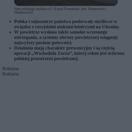
Start polskiego myśliwca F-16 pod Poznaniem. (fot. Shutterstock /
Shutterstock)
Polska i sojusznicze państwa poderwały myśliwce w
związku z rosyjskimi atakami lotniczymi na Ukrainę.
W powietrze wysłano także samolot wczesnego
ostrzegania, a systemy obrony powietrznej osiągnęły
najwyższy poziom gotowości.
Działania mają charakter prewencyjny i są częścią
operacji „Wschodnia Zorza”, której celem jest ochrona
polskiej przestrzeni powietrznej.
Reklama
Reklama