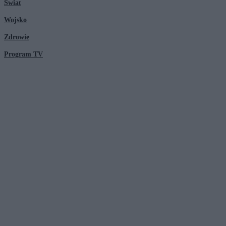
Świat
Wojsko
Zdrowie
Program TV
© 2026 Kanał Zero Spółka Akcyjna