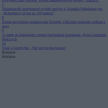
Prezydent zdecydował. Wśród ułaskawionych słynny „Staruch”
7
Trzaskowski przedstawił wyniki audytu w Szpitalu Południowym.
„Rekordowy dyżur to 110 godzin”
8
Znana psycholog zaatakowała Świątek. Odcinek podcastu zniknął z
sieci
9
11-latek na hulajnodze zginął pod kołami kombajnu. Nowe ustalenia
śledczych
10
Tusk o Giertychu: „Nie jest świętą krową”
Reklama
Reklama