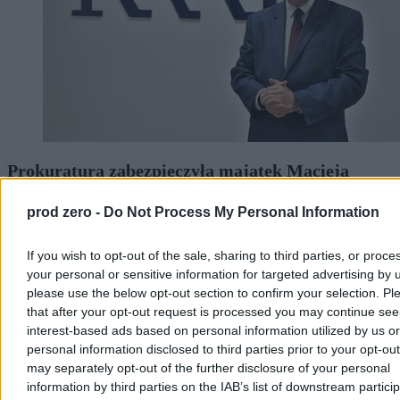
Prokuratura zabezpieczyła majątek Macieja
Świrskiego. Chodzi o sprawę sprzed lat
prod zero -
Do Not Process My Personal Information
Rzeszowska prokuratura zabezpieczyła majątek Macieja Świrskiego
– byłego prezesa Krajowej Rady Radiofonii i Telewizji oraz
If you wish to opt-out of the sale, sharing to third parties, or proce
Polskiej Fundacji Narodowej. Podobne decyzję podjęto wobec
drugiego podejrzanego, Cezarego J. Działania służb związane są z
your personal or sensitive information for targeted advertising by 
kampanią Polskiej Fundacji Narodowej pt. „Sprawiedliwe sądy”.
please use the below opt-out section to confirm your selection. Pl
that after your opt-out request is processed you may continue see
interest-based ads based on personal information utilized by us or
personal information disclosed to third parties prior to your opt-ou
Tomasz Pałasz
may separately opt-out of the further disclosure of your personal
Dzisiaj 12:38
information by third parties on the IAB’s list of downstream partici
2 min