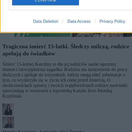
CONFIRM
Data Deletion
Data Access
Privacy Policy
Tragiczna śmierć 15-latki. Śledczy milczą, rodzice
apelują do świadków
Śmierć 15-letniej Karoliny to dla jej rodziców nadal ogromny
dramat i niewyjaśniona zagadka. Rodzina ma zastrzeżenia do pracy
śledczych i apeluje do wszystkich, którzy mogą mieć informacje o
tym, co wydarzyło się w życiu ich córki przed śmiercią. O
okolicznościach sprawy i swoich wątpliwościach rodzice nastolatki
opowiadają w rozmowie z reporterką Kanału Zero Moniką
Krześniak.
Monika Krześniak
,
Agnieszka Waś-Turecka