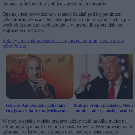
rejonach położonych w pobliżu zagrożonych obszarów.
Operacja jest prowadzona w ramach działań pod kryptonimem
„Wschodnia Zorza”
. Jej celem jest stałe monitorowanie sytuacji za
wschodnią granicą i szybka reakcja w przypadku potencjalnego
zagrożenia dla Polski.
Rakiety Oresznik na Białorusi. Łukaszenka próbuje straszyć nie
tylko Polskę
Generał Andrzejczak: pokonana
Brakuje broni i pieniędzy. Media
rosyjska armia jest największym
amunicja amerykańskiej armii n
zagrożeniem dla Kremla
wyczerpaniu
W nocy rosyjskie wojska przeprowadziły ataki na kilka miejsc na
Ukrainie, w tym na Kijów oraz miasto Browary. Według wstępnych
informacji w Browarach zginęły dwie osoby, a osiem zostało