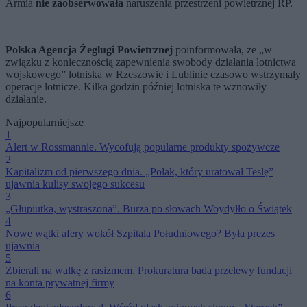
Armia
nie zaobserwowała
naruszenia przestrzeni powietrznej RP.
Polska Agencja Żeglugi Powietrznej
poinformowała, że „w
związku z koniecznością zapewnienia swobody działania lotnictwa
wojskowego” lotniska w Rzeszowie i Lublinie czasowo wstrzymały
operacje lotnicze. Kilka godzin później lotniska te wznowiły
działanie.
Najpopularniejsze
1
Alert w Rossmannie. Wycofują popularne produkty spożywcze
2
Kapitalizm od pierwszego dnia. „Polak, który uratował Teslę”
ujawnia kulisy swojego sukcesu
3
„Głupiutka, wystraszona”. Burza po słowach Woydyłło o Świątek
4
Nowe wątki afery wokół Szpitala Południowego? Była prezes
ujawnia
5
Zbierali na walkę z rasizmem. Prokuratura bada przelewy fundacji
na konta prywatnej firmy
6