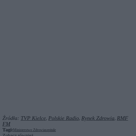
Źródła:
TVP Kielce
Polskie Radio
Rynek Zdrowia
RMF
,
,
,
FM
Tagi:
Ministerstwo Zdrowia
szpitale
Zobacz również