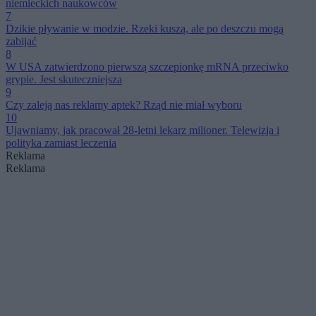
niemieckich naukowców
7
Dzikie pływanie w modzie. Rzeki kuszą, ale po deszczu mogą
zabijać
8
W USA zatwierdzono pierwszą szczepionkę mRNA przeciwko
grypie. Jest skuteczniejsza
9
Czy zaleją nas reklamy aptek? Rząd nie miał wyboru
10
Ujawniamy, jak pracował 28-letni lekarz milioner. Telewizja i
polityka zamiast leczenia
Reklama
Reklama