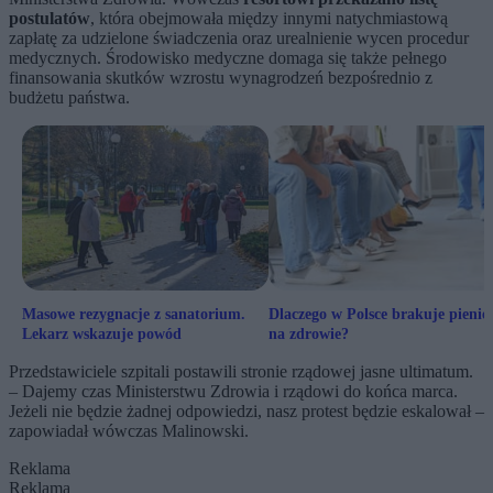
postulatów
, która obejmowała między innymi natychmiastową
zapłatę za udzielone świadczenia oraz urealnienie wycen procedur
medycznych. Środowisko medyczne domaga się także pełnego
finansowania skutków wzrostu wynagrodzeń bezpośrednio z
budżetu państwa.
Masowe rezygnacje z sanatorium.
Dlaczego w Polsce brakuje pienię
Lekarz wskazuje powód
na zdrowie?
Przedstawiciele szpitali postawili stronie rządowej jasne ultimatum.
– Dajemy czas Ministerstwu Zdrowia i rządowi do końca marca.
Jeżeli nie będzie żadnej odpowiedzi, nasz protest będzie eskalował –
zapowiadał wówczas Malinowski.
Reklama
Reklama