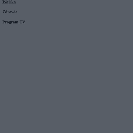
Wojsko
Zdrowie
Program TV
© 2026 Kanał Zero Spółka Akcyjna