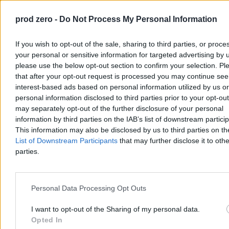
prod zero -
Do Not Process My Personal Information
If you wish to opt-out of the sale, sharing to third parties, or proce
your personal or sensitive information for targeted advertising by 
please use the below opt-out section to confirm your selection. Pl
that after your opt-out request is processed you may continue see
interest-based ads based on personal information utilized by us or
personal information disclosed to third parties prior to your opt-ou
Upały dotarły do szpitali. Chore dzieci chłodzone
may separately opt-out of the further disclosure of your personal
information by third parties on the IAB’s list of downstream partici
lodem
This information may also be disclosed by us to third parties on t
Ekstremalne upały postawiły w trudnej sytuacji nawet szpitale. Na
List of Downstream Participants
that may further disclose it to othe
oddziale kardiologii dziecięcej w Rzeszowie nie ma klimatyzacji, a
parties.
rodzice sami chłodzą dzieci lodem i wiatrakami. Personel przyznaje,
że modernizacja wymagałaby remontu całego oddziału, a nowy
budynek powstanie dopiero za trzy lata.
Personal Data Processing Opt Outs
I want to opt-out of the Sharing of my personal data.
Tomasz Pałasz
Opted In
06.08.2026