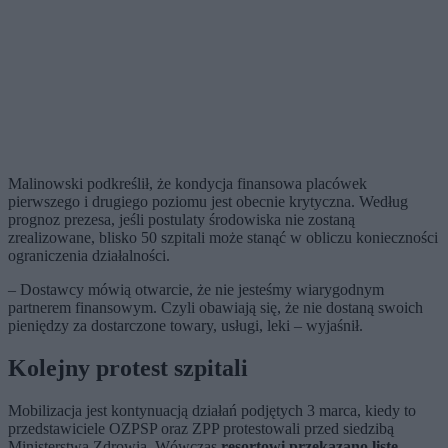
Malinowski podkreślił, że kondycja finansowa placówek
pierwszego i drugiego poziomu jest obecnie krytyczna. Według
prognoz prezesa, jeśli postulaty środowiska nie zostaną
zrealizowane, blisko 50 szpitali może stanąć w obliczu konieczności
ograniczenia działalności.
– Dostawcy mówią otwarcie, że nie jesteśmy wiarygodnym
partnerem finansowym. Czyli obawiają się, że nie dostaną swoich
pieniędzy za dostarczone towary, usługi, leki – wyjaśnił.
Kolejny protest szpitali
Mobilizacja jest kontynuacją działań podjętych 3 marca, kiedy to
przedstawiciele OZPSP oraz ZPP protestowali przed siedzibą
Ministerstwa Zdrowia. Wówczas
resortowi przekazano listę