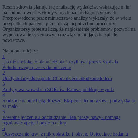
Resort zdrowia planuje racjonalizację wydatków, wskazując m.in.
na nadmiarowość wykonywanych badań diagnostycznych.
Przeprowadzone przez ministerstwo analizy wykazały, że w wielu
przypadkach pacjenci przechodzą niepotrzebne procedury.
Organizatorzy protestu liczą, że nagłośnienie problemów pozwoli na
wypracowanie systemowych rozwiązań ratujących szpitale
powiatowe.
Najpopularniejsze
1
„Jo nie chcioła, jo nie wiedzioła”, czyli była prezes Szpitala
Południowego przerwała milczenie
2
Upały dotarły do szpitali. Chore dzieci chłodzone lodem
3
Audyty warszawskich SOR-ów. Ratusz publikuje wyniki
4
Słodzone napoje będą droższe. Eksperci: Jednorazowa podwyżka to
za mało
5
Powolne jedzenie a odchudzanie. Ten prosty nawyk pomaga
regulować apetyt i poziom cukru
6
Oczyszczanie krwi z mikroplastiku i toksyn. Obiecujące badania