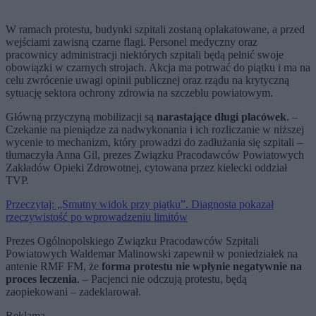
W ramach protestu, budynki szpitali zostaną oplakatowane, a przed
wejściami zawisną czarne flagi. Personel medyczny oraz
pracownicy administracji niektórych szpitali będą pełnić swoje
obowiązki w czarnych strojach. Akcja ma potrwać do piątku i ma na
celu zwrócenie uwagi opinii publicznej oraz rządu na krytyczną
sytuację sektora ochrony zdrowia na szczeblu powiatowym.
Główną przyczyną mobilizacji są
narastające długi placówek
. –
Czekanie na pieniądze za nadwykonania i ich rozliczanie w niższej
wycenie to mechanizm, który prowadzi do zadłużania się szpitali –
tłumaczyła Anna Gil, prezes Związku Pracodawców Powiatowych
Zakładów Opieki Zdrowotnej, cytowana przez kielecki oddział
TVP.
Przeczytaj: „Smutny widok przy piątku”. Diagnosta pokazał
rzeczywistość po wprowadzeniu limitów
Prezes Ogólnopolskiego Związku Pracodawców Szpitali
Powiatowych Waldemar Malinowski zapewnił w poniedziałek na
antenie RMF FM, że
forma protestu nie wpłynie negatywnie na
proces leczenia
. – Pacjenci nie odczują protestu, będą
zaopiekowani – zadeklarował.
Reklama