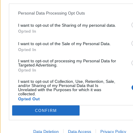
Personal Data Processing Opt Outs
I want to opt-out of the Sharing of my personal data.
Opted In
I want to opt-out of the Sale of my Personal Data.
Opted In
I want to opt-out of processing my Personal Data for
Targeted Advertising.
Opted In
Upały dotarły do szpitali. Chore dzieci chłodzone
I want to opt-out of Collection, Use, Retention, Sale,
and/or Sharing of my Personal Data that Is
lodem
Unrelated with the Purposes for which it was
collected.
Ekstremalne upały postawiły w trudnej sytuacji nawet szpitale. Na
Opted Out
oddziale kardiologii dziecięcej w Rzeszowie nie ma klimatyzacji, a
rodzice sami chłodzą dzieci lodem i wiatrakami. Personel przyznaje,
CONFIRM
że modernizacja wymagałaby remontu całego oddziału, a nowy
budynek powstanie dopiero za trzy lata.
Data Deletion
Data Access
Privacy Policy