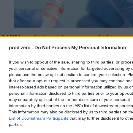
W USA zatwierdzono pierwszą szczepionkę
mRNA przeciwko grypie. Jest skuteczniejsza
prod zero -
Do Not Process My Personal Information
Amerykańska agencja FDA zatwierdziła pierwszą szczepionkę
mRNA przeciw grypie sezonowej. Preparat mFLUSIVA firmy
If you wish to opt-out of the sale, sharing to third parties, or proce
Moderna jest przeznaczony dla osób od 50. roku życia. Badania
your personal or sensitive information for targeted advertising by 
wykazały jego wyższą skuteczność w porównaniu z tradycyjnymi
please use the below opt-out section to confirm your selection. Pl
preparatami.
that after your opt-out request is processed you may continue see
interest-based ads based on personal information utilized by us or
personal information disclosed to third parties prior to your opt-ou
Krzysztof Jabłonowski
may separately opt-out of the further disclosure of your personal
Dzisiaj 13:50
information by third parties on the IAB’s list of downstream partici
3 min
This information may also be disclosed by us to third parties on t
List of Downstream Participants
that may further disclose it to othe
Zdrowie
parties.