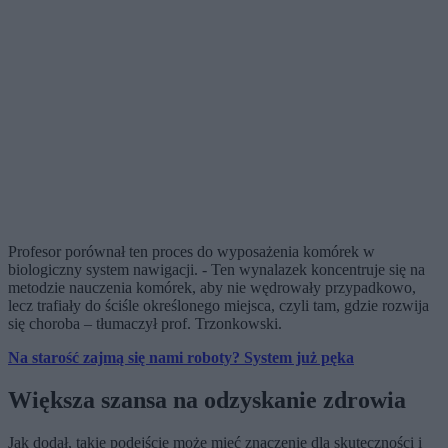
Profesor porównał ten proces do wyposażenia komórek w
biologiczny system nawigacji. - Ten wynalazek koncentruje się na
metodzie nauczenia komórek, aby nie wędrowały przypadkowo,
lecz trafiały do ściśle określonego miejsca, czyli tam, gdzie rozwija
się choroba – tłumaczył prof. Trzonkowski.
Na starość zajmą się nami roboty? System już pęka
Większa szansa na odzyskanie zdrowia
Jak dodał, takie podejście może mieć znaczenie dla skuteczności i