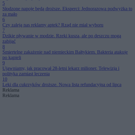
5
Słodzone napoje będą droższe. Eksperci: Jednorazowa podwyżka to
za mało
6
Czy zaleją nas reklamy aptek? Rząd nie miał wyboru
7
Dzikie pływanie w modzie. Rzeki kuszą, ale po deszczu mogą
zabijać
8
Śmiertelne zakażenie nad niemieckim Bałtykiem. Bakteria atakuje
po kąpieli
9
Ujawniamy, jak pracował 28-letni lekarz milioner. Telewizja i
polityka zamiast leczenia
10
Leki dla cukrzyków droższe. Nowa lista refundacyjna od lipca
Reklama
Reklama