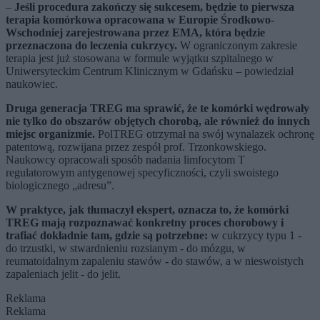
–
Jeśli procedura zakończy się sukcesem, będzie to pierwsza
terapia komórkowa opracowana w Europie Środkowo-
Wschodniej zarejestrowana przez EMA, która będzie
przeznaczona do leczenia cukrzycy.
W ograniczonym zakresie
terapia jest już stosowana w formule wyjątku szpitalnego w
Uniwersyteckim Centrum Klinicznym w Gdańsku – powiedział
naukowiec.
Druga generacja TREG ma sprawić, że te komórki wędrowały
nie tylko do obszarów objętych chorobą, ale również do innych
miejsc organizmie.
PolTREG otrzymał na swój wynalazek ochronę
patentową, rozwijana przez zespół prof. Trzonkowskiego.
Naukowcy opracowali sposób nadania limfocytom T
regulatorowym antygenowej specyficzności, czyli swoistego
biologicznego „adresu”.
W praktyce, jak tłumaczył ekspert, oznacza to, że komórki
TREG mają rozpoznawać konkretny proces chorobowy i
trafiać dokładnie tam, gdzie są potrzebne:
w cukrzycy typu 1 -
do trzustki, w stwardnieniu rozsianym - do mózgu, w
reumatoidalnym zapaleniu stawów - do stawów, a w nieswoistych
zapaleniach jelit - do jelit.
Reklama
Reklama