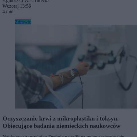
Agnieszka Waś-Turecka
Wczoraj 13:56
4 min
Zdrowie
Oczyszczanie krwi z mikroplastiku i toksyn.
Obiecujące badania niemieckich naukowców
Naukowcy z uczelni w Dreźnie natrafili na nowe zastosowanie