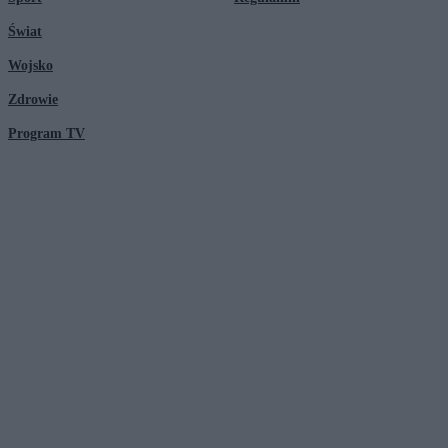
Świat
Wojsko
Zdrowie
Program TV
© 2026 Kanał Zero Spółka Akcyjna