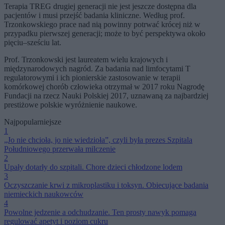
Terapia TREG drugiej generacji nie jest jeszcze dostępna dla
pacjentów i musi przejść badania kliniczne. Według prof.
Trzonkowskiego prace nad nią powinny potrwać krócej niż w
przypadku pierwszej generacji; może to być perspektywa około
pięciu–sześciu lat.
Prof. Trzonkowski jest laureatem wielu krajowych i
międzynarodowych nagród. Za badania nad limfocytami T
regulatorowymi i ich pionierskie zastosowanie w terapii
komórkowej chorób człowieka otrzymał w 2017 roku Nagrodę
Fundacji na rzecz Nauki Polskiej 2017, uznawaną za najbardziej
prestiżowe polskie wyróżnienie naukowe.
Najpopularniejsze
1
„Jo nie chcioła, jo nie wiedzioła”, czyli była prezes Szpitala
Południowego przerwała milczenie
2
Upały dotarły do szpitali. Chore dzieci chłodzone lodem
3
Oczyszczanie krwi z mikroplastiku i toksyn. Obiecujące badania
niemieckich naukowców
4
Powolne jedzenie a odchudzanie. Ten prosty nawyk pomaga
regulować apetyt i poziom cukru