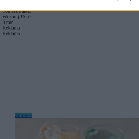
Tomasz Pałasz
Wczoraj 16:57
3 min
Reklama
Reklama
Zdrowie