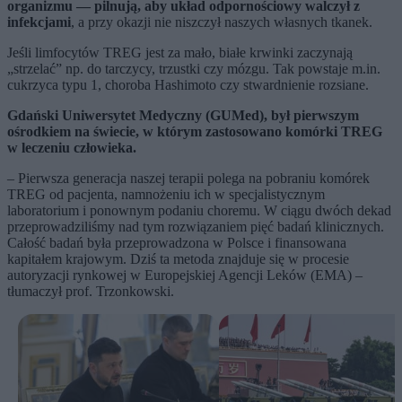
organizmu — pilnują, aby układ odpornościowy walczył z
infekcjami
, a przy okazji nie niszczył naszych własnych tkanek.
Jeśli limfocytów TREG jest za mało, białe krwinki zaczynają
„strzelać” np. do tarczycy, trzustki czy mózgu. Tak powstaje m.in.
cukrzyca typu 1, choroba Hashimoto czy stwardnienie rozsiane.
Gdański Uniwersytet Medyczny (GUMed), był pierwszym
ośrodkiem na świecie, w którym zastosowano komórki TREG
w leczeniu człowieka.
– Pierwsza generacja naszej terapii polega na pobraniu komórek
TREG od pacjenta, namnożeniu ich w specjalistycznym
laboratorium i ponownym podaniu choremu. W ciągu dwóch dekad
przeprowadziliśmy nad tym rozwiązaniem pięć badań klinicznych.
Całość badań była przeprowadzona w Polsce i finansowana
kapitałem krajowym. Dziś ta metoda znajduje się w procesie
autoryzacji rynkowej w Europejskiej Agencji Leków (EMA) –
tłumaczył prof. Trzonkowski.