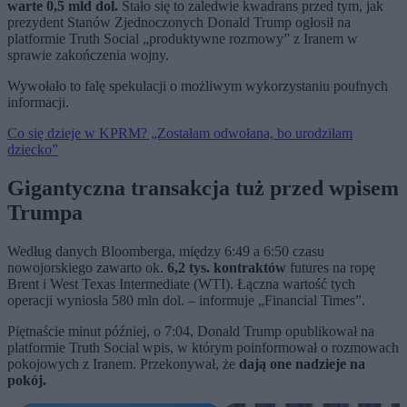
warte 0,5 mld dol.
Stało się to zaledwie kwadrans przed tym, jak
prezydent Stanów Zjednoczonych Donald Trump ogłosił na
platformie Truth Social „produktywne rozmowy” z Iranem w
sprawie zakończenia wojny.
Wywołało to falę spekulacji o możliwym wykorzystaniu poufnych
informacji.
Co się dzieje w KPRM? „Zostałam odwołana, bo urodziłam
dziecko”
Gigantyczna transakcja tuż przed wpisem
Trumpa
Według danych Bloomberga, między 6:49 a 6:50 czasu
nowojorskiego zawarto ok.
6,2 tys. kontraktów
futures na ropę
Brent i West Texas Intermediate (WTI). Łączna wartość tych
operacji wyniosła 580 mln dol. – informuje „Financial Times”.
Piętnaście minut później, o 7:04, Donald Trump opublikował na
platformie Truth Social wpis, w którym poinformował o rozmowach
pokojowych z Iranem. Przekonywał, że
dają one nadzieje na
pokój.