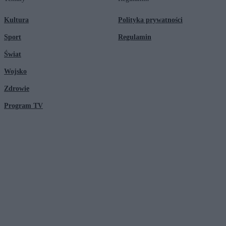
Kultura
Polityka prywatności
Sport
Regulamin
Świat
Wojsko
Zdrowie
Program TV
© 2026 Kanał Zero Spółka Akcyjna