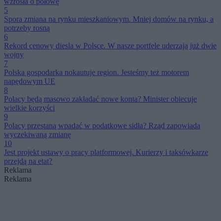
wzrosła o połowę
5
Spora zmiana na rynku mieszkaniowym. Mniej domów na rynku, a
potrzeby rosną
6
Rekord cenowy diesla w Polsce. W nasze portfele uderzają już dwie
wojny
7
Polska gospodarka nokautuje region. Jesteśmy też motorem
napędowym UE
8
Polacy będą masowo zakładać nowe konta? Minister obiecuje
wielkie korzyści
9
Polacy przestaną wpadać w podatkowe sidła? Rząd zapowiada
wyczekiwaną zmianę
10
Jest projekt ustawy o pracy platformowej. Kurierzy i taksówkarze
przejdą na etat?
Reklama
Reklama