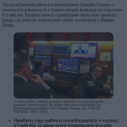
Tuż przed poniedziałkowym komunikatem Donalda Trumpa o
rozmowach pokojowych z Iranem zawarto kontrakty na ropę warte
0,5 mld dol. Eksperci mówią o podejrzanie dużej skali operacji i
pytają, czy ktoś nie wykorzystał wiedzy wyniesionej z Białego
Domu.
23 marca 2026 r. maklerzy pracują na parkiecie nowojorskiej giełdy
papierów wartościowych. Na ekranie telewizora wyświetlane jest
przemówienie prezydenta USA, Donalda Trumpa. (fot. SARAH
YENESEL / PAP / EPA)
Handlarze ropy naftowej zawarli kontrakty o wartości
0,5 mld dol. 15 minut przed komunikatem Donalda