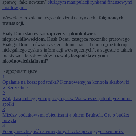
sprawę „fake newsem”
służącym manipulacji rynkami finansowymi
i naftowymi.
Wywołało to kolejne trzęsienie ziemi na rynkach i
falę nowych
transakcji.
Biały Dom stanowczo
zaprzecza jakimkolwiek
nieprawidłowościom.
Kush Desai, zastępca rzecznika prasowego
Białego Domu, oświadczył, że administracja Trumpa „nie toleruje
nielegalnego zysku z informacji wewnętrznych”, a sugestie o takich
praktykach bez dowodów nazwał
„bezpodstawnymi i
nieodpowiedzialnymi”.
Najpopularniejsze
1
Opalanie na koszt podatnika? Kontrowersyjna kontrola skarbówki
w Szczecinie
2
Wolą kasę od legitymacji, czyli jak w Warszawie „odpolityczniono”
spółki
3
Między podatkowymi obietnicami a okiem Brukseli. Gra o budżet
ruszyła
4
Polacy nie chcą iść na emeryturę. Liczba pracujących seniorów