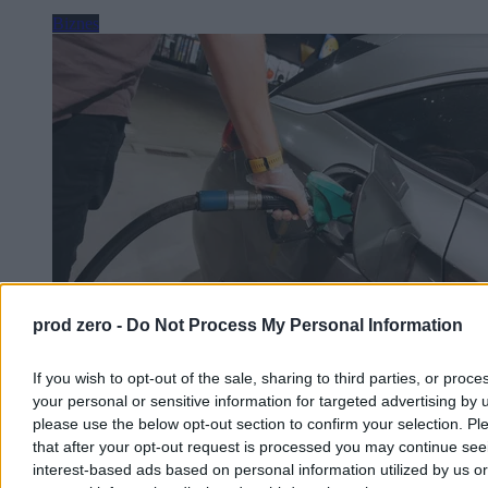
Biznes
prod zero -
Do Not Process My Personal Information
Może być taniej na stacjach. Jest nowa prognoza
If you wish to opt-out of the sale, sharing to third parties, or proce
cen paliw
your personal or sensitive information for targeted advertising by 
please use the below opt-out section to confirm your selection. Pl
W pierwszym tygodniu sierpnia spadły hurtowe ceny paliw.
that after your opt-out request is processed you may continue see
Analitycy rynku przekonują, że możliwe są również obniżki na
interest-based ads based on personal information utilized by us or
stacjach – i to już w najbliższych dniach.