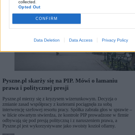
collected.
Opted Out
CONFIRM
Data Deletion
Data Access
Privacy Policy
Pyszne.pl skarży się na PIP. Mówi o łamaniu
prawa i politycznej presji
Pyszne.pl mierzy się z kryzysem wizerunkowym. Decyzja o
zmianie zasad współpracy z kurierami pociągnęła za sobą
interwencję szefowej resortu pracy. Spółka zabrała głos w sprawie –
w liście otwartym stwierdza, że kontrole PIP prowadzone w firmie
odbywają się pod presją polityczną i z naruszeniem prawa, a
Pyszne.pl jest wykorzystywane jako swoisty kozioł ofiarny.