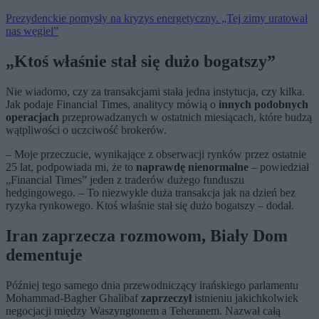
Prezydenckie pomysły na kryzys energetyczny. „Tej zimy uratował
nas węgiel”
„Ktoś właśnie stał się dużo bogatszy”
Nie wiadomo, czy za transakcjami stała jedna instytucja, czy kilka.
Jak podaje Financial Times, analitycy mówią o
innych podobnych
operacjach
przeprowadzanych w ostatnich miesiącach, które budzą
wątpliwości o uczciwość brokerów.
– Moje przeczucie, wynikające z obserwacji rynków przez ostatnie
25 lat, podpowiada mi, że to
naprawdę nienormalne
– powiedział
„Financial Times” jeden z traderów dużego funduszu
hedgingowego. – To niezwykle duża transakcja jak na dzień bez
ryzyka rynkowego. Ktoś właśnie stał się dużo bogatszy – dodał.
Iran zaprzecza rozmowom, Biały Dom
dementuje
Później tego samego dnia przewodniczący irańskiego parlamentu
Mohammad‑Bagher Ghalibaf
zaprzeczył
istnieniu jakichkolwiek
negocjacji między Waszyngtonem a Teheranem. Nazwał całą