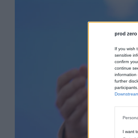
prod zero
If you wish 
sensitive in
confirm you
continue se
information 
further disc
participants
Downstream 
Persona
I want t