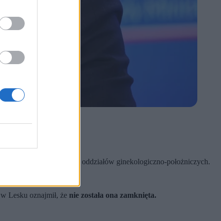
tany o problem zamykania oddziałów ginekologiczno-położniczych.
ę w Lesku oznajmił, że
nie została ona zamknięta.