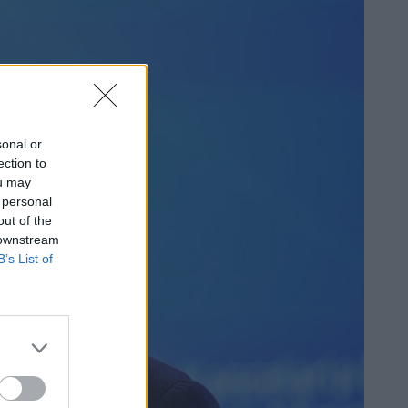
sonal or
ection to
ou may
 personal
out of the
 downstream
B’s List of