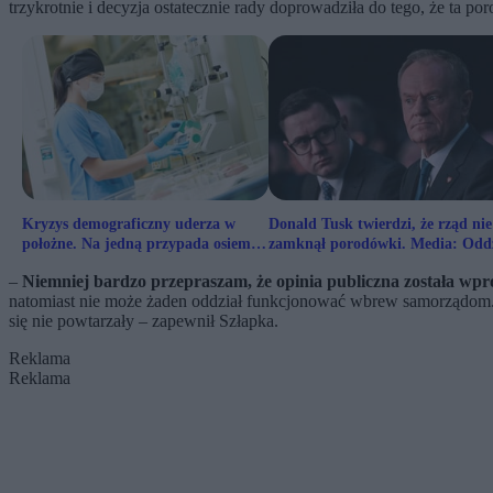
trzykrotnie i decyzja ostatecznie rady doprowadziła do tego, że ta p
Kryzys demograficzny uderza w
Donald Tusk twierdzi, że rząd nie
położne. Na jedną przypada osiem
zamknął porodówki. Media: Oddz
porodów rocznie
nie działa
–
Niemniej bardzo przepraszam, że opinia publiczna została wpro
natomiast nie może żaden oddział funkcjonować wbrew samorządom. P
się nie powtarzały – zapewnił Szłapka.
Reklama
Reklama