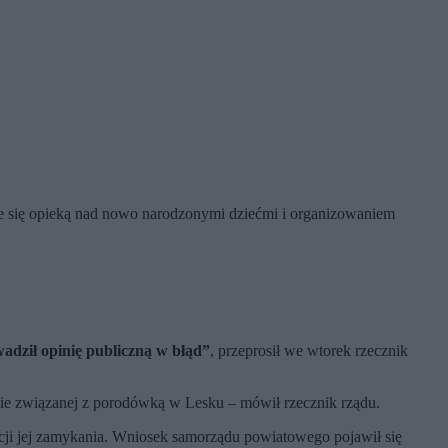
uje się opieką nad nowo narodzonymi dziećmi i organizowaniem
dził opinię publiczną w błąd”
, przeprosił we wtorek rzecznik
e związanej z porodówką w Lesku – mówił rzecznik rządu.
ncji jej zamykania. Wniosek samorządu powiatowego pojawił się