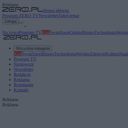
Reklama
Strona główna
Program ZERO TV
Newsletter
Zgłoś temat
Zaloguj
Na żywo
Program TV
Kraj
Świat
Sport
Opinie
Biznes
Technologia
Wojsk
Wszystkie kategorie
Kraj
Świat
Sport
Biznes
Technologia
Wojsko
Zdrowie
Kultura
Nau
Program TV
Najnowsze
Newsletter
Redakcja
Reklama
Regulamin
Kontakt
Reklama
Reklama