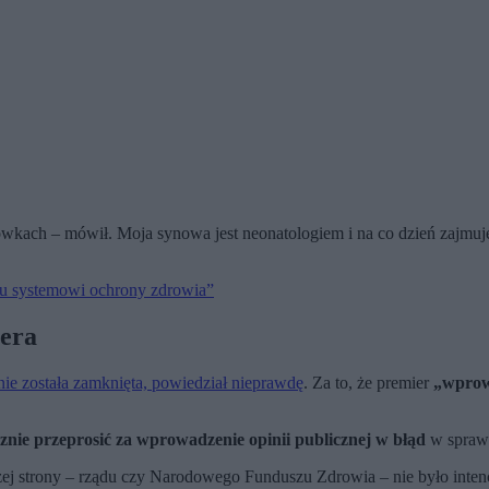
odówkach – mówił. Moja synowa jest neonatologiem i na co dzień zajm
emu systemowi ochrony zdrowia”
iera
e została zamknięta, powiedział nieprawdę
. Za to, że premier
„wprowa
znie przeprosić za wprowadzenie opinii publicznej w błąd
w sprawi
szej strony – rządu czy Narodowego Funduszu Zdrowia – nie było inte