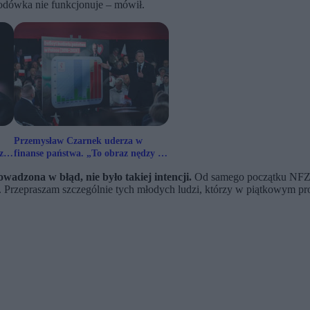
orodówka nie funkcjonuje – mówił.
Przemysław Czarnek uderza w
iał
finanse państwa. „To obraz nędzy i
rozpaczy”
wadzona w błąd, nie było takiej intencji.
Od samego początku NFZ i
rzepraszam szczególnie tych młodych ludzi, którzy w piątkowym prog