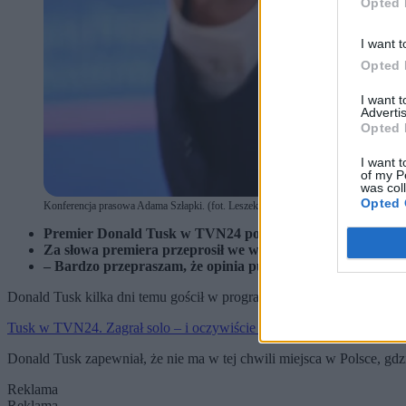
Opted 
I want t
Opted 
I want 
Advertis
Opted 
I want t
of my P
was col
Opted 
Konferencja prasowa Adama Szłapki. (fot. Leszek Szymański / PAP)
Premier Donald Tusk w TVN24 powiedział, że porodówka w 
Za słowa premiera przeprosił we wtorek rzecznik rządu 
– Bardzo przepraszam, że opinia publiczna została wprowad
Donald Tusk kilka dni temu gościł w programie TVN24, w którym od
Tusk w TVN24. Zagrał solo – i oczywiście wygrał
Donald Tusk zapewniał, że nie ma w tej chwili miejsca w Polsce, gd
Reklama
Reklama