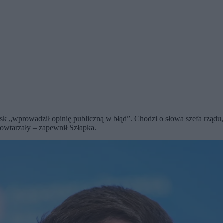
sk „wprowadził opinię publiczną w błąd”. Chodzi o słowa szefa rządu
powtarzały – zapewnił Szłapka.