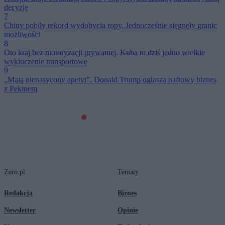
decyzję
7
Chiny pobiły rekord wydobycia ropy. Jednocześnie sięgnęły granic
możliwości
8
Oto kraj bez motoryzacji prywatnej. Kuba to dziś jedno wielkie
wykluczenie transportowe
9
„Mają nienasycony apetyt”. Donald Trump ogłasza naftowy biznes
z Pekinem
Zero.pl
Tematy
Redakcja
Biznes
Newsletter
Opinie