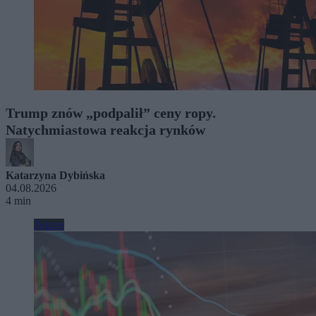
Trump znów „podpalił” ceny ropy.
Natychmiastowa reakcja rynków
Katarzyna Dybińska
04.08.2026
4 min
Biznes