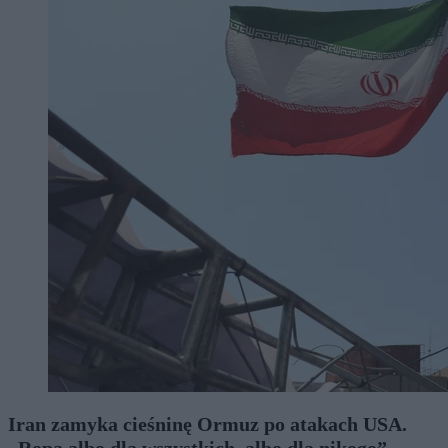
Iran zamyka cieśninę Ormuz po atakach USA.
„Ropa albo dla wszystkich, albo dla nikogo”