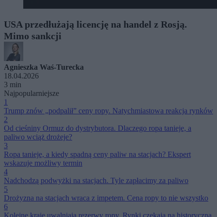
USA przedłużają licencję na handel z Rosją.
Mimo sankcji
Agnieszka Waś-Turecka
18.04.2026
3 min
Najpopularniejsze
1
Trump znów „podpalił” ceny ropy. Natychmiastowa reakcja rynków
2
Od cieśniny Ormuz do dystrybutora. Dlaczego ropa tanieje, a
paliwo wciąż drożeje?
3
Ropa tanieje, a kiedy spadną ceny paliw na stacjach? Ekspert
wskazuje możliwy termin
4
Nadchodzą podwyżki na stacjach. Tyle zapłacimy za paliwo
5
Drożyzna na stacjach wraca z impetem. Cena ropy to nie wszystko
6
Kolejne kraje uwalniają rezerwy ropy. Rynki czekają na historyczną