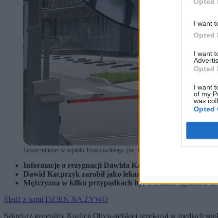
Opted 
I want t
Opted 
I want 
Advertis
Opted 
I want t
of my P
was col
Opted 
Lekarz milioner w szpitalu Trzaskowskiego. (fot. Rafał Guz / PAP)
Informację o rezygnacji Dawida Kacprzyka przekazał Marci
Dawid Kacprzyk zarobił jako lekarz 1,6 mln zł w czterec
Mężczyzna w kilku przypadkach był w trakcie dyżurów w tel
Śledź z nami DZIEŃ NA ŻYWO
Sekretarz generalny Koalicji Obywatelskiej przekazał w mediach sp