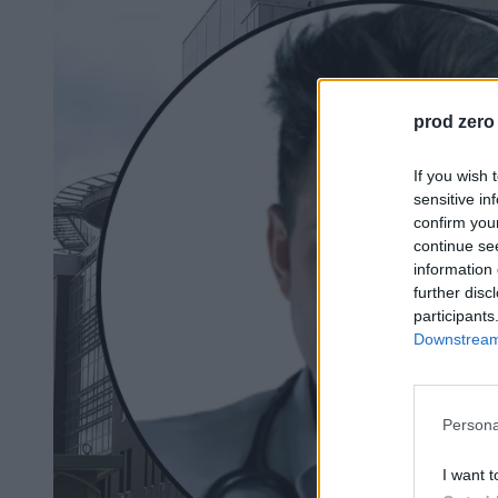
prod zero
If you wish 
sensitive in
confirm you
continue se
information 
further disc
participants
Downstream 
Persona
I want t