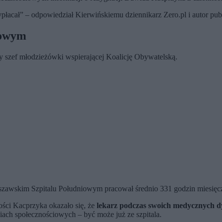
acał” – odpowiedział Kierwińskiemu dziennikarz Zero.pl i autor publ
iowym
ły szef młodzieżówki wspierającej Koalicję Obywatelską.
zawskim Szpitalu Południowym pracował średnio 331 godzin miesięczni
ności Kacprzyka okazało się, że
lekarz podczas swoich medycznych dyż
iach społecznościowych – być może już ze szpitala.