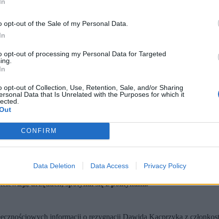
In
o opt-out of the Sale of my Personal Data.
In
to opt-out of processing my Personal Data for Targeted
ing.
In
o opt-out of Collection, Use, Retention, Sale, and/or Sharing
ersonal Data that Is Unrelated with the Purposes for which it
lected.
Out
CONFIRM
Data Deletion
Data Access
Privacy Policy
n Kierwiński, sekretarz generalny Koalicji Obywatelskiej.
h warszawskich placówkach medycznych.
ewizji, urzędach, spotykał się z politykami.
ołecznościowych informacji o rezygnacji Dawida Kacprzyka z członkos