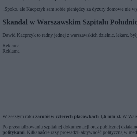
„Spoko, ale Kacprzyk sam sobie pieniędzy za dyżury domowe nie wypł
Skandal w Warszawskim Szpitalu Połudn
Dawid Kacprzyk to radny jednej z warszawskich dzielnic, lekarz, by
Reklama
Reklama
W zeszłym roku
zarobił w czterech placówkach 1,6 mln zł
. W Wars
Po przeanalizowaniu szpitalnej dokumentacji oraz publicznej działal
politykami
. Kilkanaście razy prowadził aktywność polityczną w med