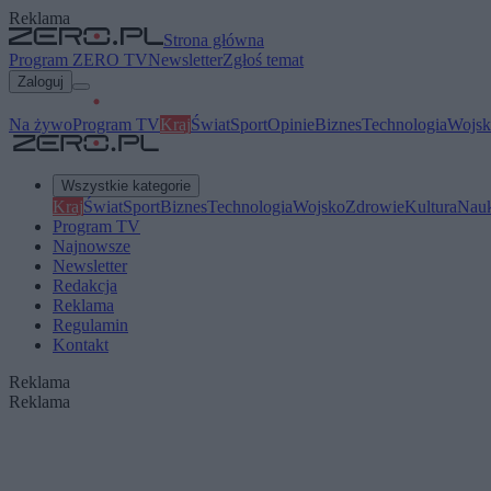
Reklama
Strona główna
Program ZERO TV
Newsletter
Zgłoś temat
Zaloguj
Na żywo
Program TV
Kraj
Świat
Sport
Opinie
Biznes
Technologia
Wojsk
Wszystkie kategorie
Kraj
Świat
Sport
Biznes
Technologia
Wojsko
Zdrowie
Kultura
Nau
Program TV
Najnowsze
Newsletter
Redakcja
Reklama
Regulamin
Kontakt
Reklama
Reklama