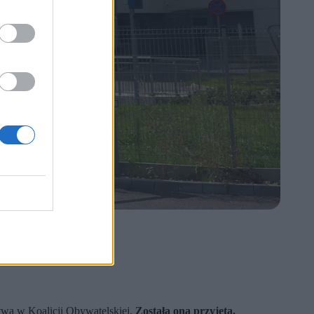
twa w Koalicji Obywatelskiej.
Została ona przyjęta.