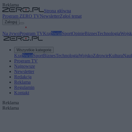
Reklama
Strona główna
Program ZERO TV
Newsletter
Zgłoś temat
Zaloguj
Na żywo
Program TV
Kraj
Świat
Sport
Opinie
Biznes
Technologia
Wojsk
Wszystkie kategorie
Kraj
Świat
Sport
Biznes
Technologia
Wojsko
Zdrowie
Kultura
Nau
Program TV
Najnowsze
Newsletter
Redakcja
Reklama
Regulamin
Kontakt
Reklama
Reklama