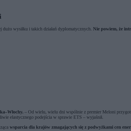
i
 dużo wysiłku i takich działań dyplomatycznych.
Nie powiem, że int
lska–Włochy.
– Od wielu, wielu dni wspólnie z premier Meloni przygot
iwie elastycznego podejścia w sprawie ETS – wyjaśnił.
ycząca
wsparcia dla krajów zmagających się z podwyżkami cen energ