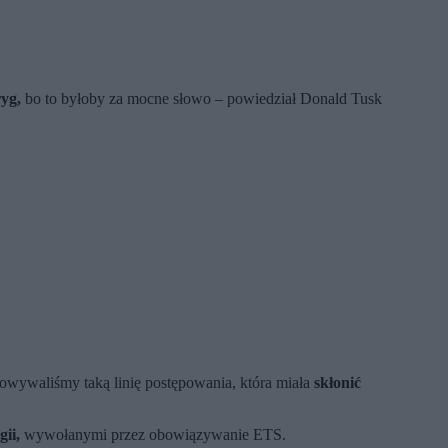
ryg,
bo to byłoby za mocne słowo – powiedział Donald Tusk
owywaliśmy taką linię postępowania, która miała
skłonić
ii,
wywołanymi przez obowiązywanie ETS.