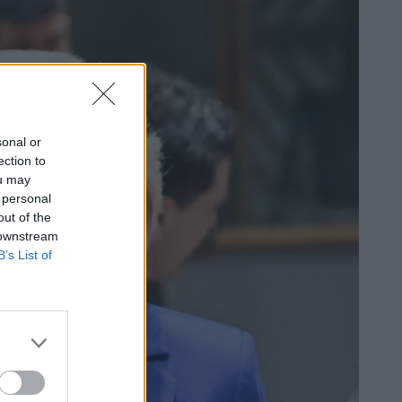
sonal or
ection to
ou may
 personal
out of the
 downstream
B’s List of