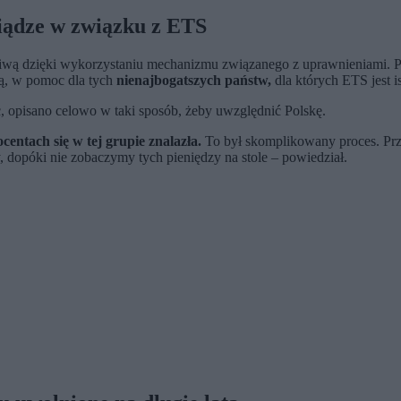
iądze w związku z ETS
wą dzięki wykorzystaniu mechanizmu związanego z uprawnieniami. Po 
wą, w pomoc dla tych
nienajbogatszych państw,
dla których ETS jest i
, opisano celowo w taki sposób, żeby uwzględnić Polskę.
centach się w tej grupie znalazła.
To był skomplikowany proces. Pr
, dopóki nie zobaczymy tych pieniędzy na stole – powiedział.