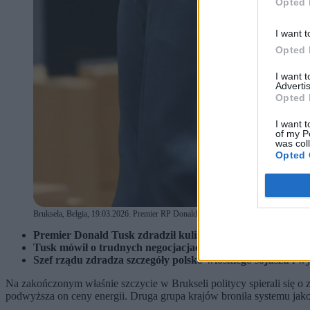
Opted 
I want t
Opted 
I want 
Advertis
Opted 
I want t
of my P
was col
Opted 
Bruksela, Belgia, 19.03.2026. Premier RP Donald Tusk i przewodnicząca Komisji E
Premier Donald Tusk zdradził kulisy unijnego szczytu w Br
Tusk mówił o trudnych negocjacjach w sprawie systemu h
Szef rządu zdradza szczegóły polsko-włoskiego sojuszu i wy
Na zakończonym właśnie szczycie w Brukseli politycy spierali się 
podwyższa on ceny energii. Druga grupa krajów broniła systemu jako 