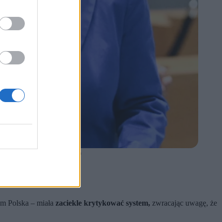
li. (fot. Wiktor Dąbkowski / PAP)
lomatycznych”.
ym Polska – miała
zaciekle krytykować system,
zwracając uwagę, że