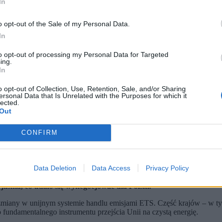
In
o opt-out of the Sale of my Personal Data.
In
to opt-out of processing my Personal Data for Targeted
ing.
In
o opt-out of Collection, Use, Retention, Sale, and/or Sharing
ersonal Data that Is Unrelated with the Purposes for which it
lected.
Out
CONFIRM
uropejskiej Ursula Von der Leyen przed rozpoczęciem posiedzenia Rady Europejskiej w Brukse
Data Deletion
Data Access
Privacy Policy
ukseli.
andlu emisjami ETS. Mówił o „dużym wysiłku” i „działaniach dyp
jaśnia, co udało się wynegocjować dla Polski.
o zmiany w unijnym systemie handlu emisjami ETS. Część krajów – w t
fundamentalnego instrumentu przejścia Unii na czystą energię.