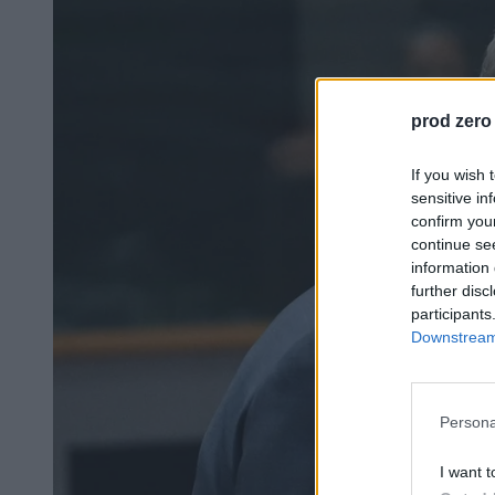
prod zero
If you wish 
sensitive in
confirm you
continue se
information 
further disc
participants
Downstream 
Persona
I want t