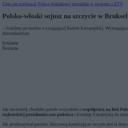
Unia ma przekazać Polsce dodatkowe pieniądze w związku z ETS
Polsko-włoski sojusz na szczycie w Bruksel
– Jesteśmy po bardzo wymagającej Radzie Europejskiej. Wymagającej
dziennikarzom.
Reklama
Reklama
Jak stwierdził, chodziło przede wszystkim o
współpracę na linii Po
najbardziej proklimatyczne państwa
i Komisję Europejską do możl
Jak przekonywał premier, kluczową konkluzją ze szczytu jest ta dot