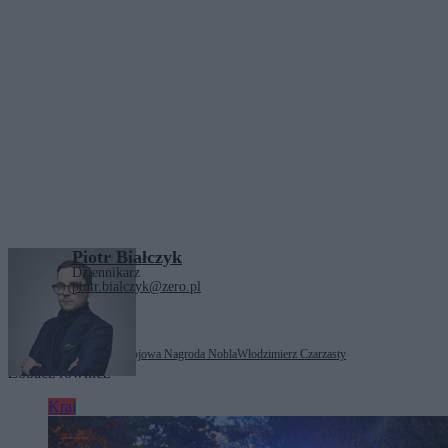
Piotr Białczyk
Dziennikarz
piotr.bialczyk@zero.pl
Tagi:
Donald Trump
Pokojowa Nagroda Nobla
Włodzimierz Czarzasty
Zobacz również
Kraj