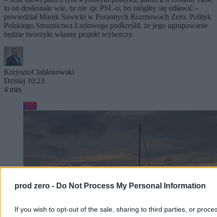
to on doskonale wie, że nie zje PSL-u, bo mógłby się udławić –
powiedział Marek Sawicki w Porannych Rozmowach Zero. Polityk
Polskiego Stronnictwa Ludowego podkreślił, że jego ugrupowanie
będzie tworzyło własny projekt wyborczy.
Krzysztof Jabłonowski
Dzisiaj 10:23
4 min
Kraj
prod zero -
Do Not Process My Personal Information
If you wish to opt-out of the sale, sharing to third parties, or proce