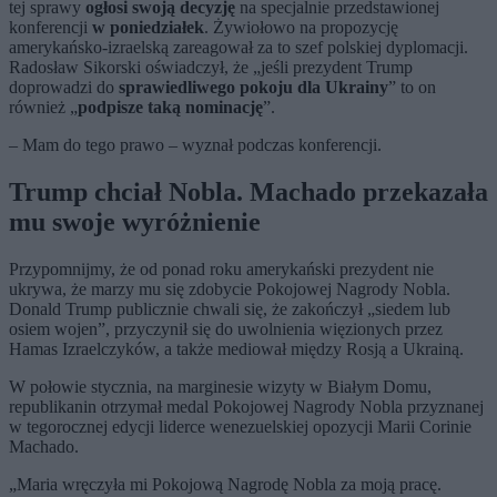
tej sprawy
ogłosi swoją decyzję
na specjalnie przedstawionej
konferencji
w poniedziałek
. Żywiołowo na propozycję
amerykańsko-izraelską zareagował za to szef polskiej dyplomacji.
Radosław Sikorski oświadczył, że „jeśli prezydent Trump
doprowadzi do
sprawiedliwego pokoju dla Ukrainy
” to on
również „
podpisze taką nominację
”.
– Mam do tego prawo – wyznał podczas konferencji.
Trump chciał Nobla. Machado przekazała
mu swoje wyróżnienie
Przypomnijmy, że od ponad roku amerykański prezydent nie
ukrywa, że marzy mu się zdobycie Pokojowej Nagrody Nobla.
Donald Trump publicznie chwali się, że zakończył „siedem lub
osiem wojen”, przyczynił się do uwolnienia więzionych przez
Hamas Izraelczyków, a także mediował między Rosją a Ukrainą.
W połowie stycznia, na marginesie wizyty w Białym Domu,
republikanin otrzymał medal Pokojowej Nagrody Nobla przyznanej
w tegorocznej edycji liderce wenezuelskiej opozycji Marii Corinie
Machado.
„Maria wręczyła mi Pokojową Nagrodę Nobla za moją pracę.