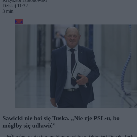
Krzysztof Jabłonowski
Dzisiaj 11:32
3 min
Kraj
Sawicki nie boi się Tuska. „Nie zje PSL-u, bo
mógłby się udławić”
– Jeśli mówi pani o tym wybitnym polityku, jakim jest Donald Tusk,