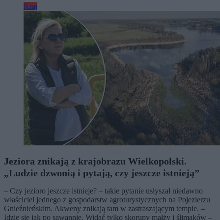
Kraj
Jeziora znikają z krajobrazu Wielkopolski.
„Ludzie dzwonią i pytają, czy jeszcze istnieją”
– Czy jezioro jeszcze istnieje? – takie pytanie usłyszał niedawno
właściciel jednego z gospodarstw agroturystycznych na Pojezierzu
Gnieźnieńskim. Akweny znikają tam w zastraszającym tempie. –
Idzie się jak po sawannie. Widać tylko skorupy małży i ślimaków –