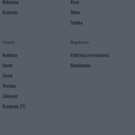
Reklama
Kraj
Kontakt
Moto
Nauka
Tematy
Regulamin
Kultura
Polityka prywatności
Sport
Regulamin
Świat
Wojsko
Zdrowie
Program TV
© 2026 Kanał Zero Spółka Akcyjna