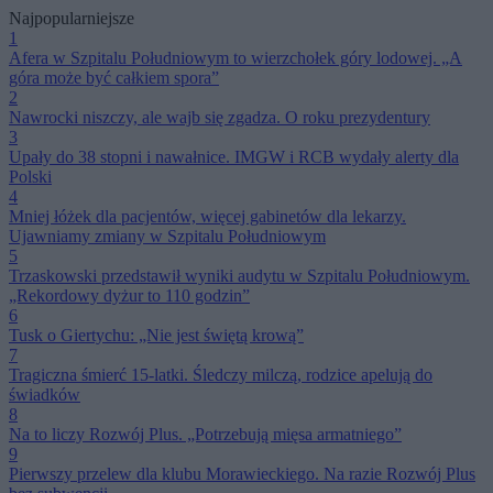
Najpopularniejsze
1
Afera w Szpitalu Południowym to wierzchołek góry lodowej. „A
góra może być całkiem spora”
2
Nawrocki niszczy, ale wajb się zgadza. O roku prezydentury
3
Upały do 38 stopni i nawałnice. IMGW i RCB wydały alerty dla
Polski
4
Mniej łóżek dla pacjentów, więcej gabinetów dla lekarzy.
Ujawniamy zmiany w Szpitalu Południowym
5
Trzaskowski przedstawił wyniki audytu w Szpitalu Południowym.
„Rekordowy dyżur to 110 godzin”
6
Tusk o Giertychu: „Nie jest świętą krową”
7
Tragiczna śmierć 15-latki. Śledczy milczą, rodzice apelują do
świadków
8
Na to liczy Rozwój Plus. „Potrzebują mięsa armatniego”
9
Pierwszy przelew dla klubu Morawieckiego. Na razie Rozwój Plus