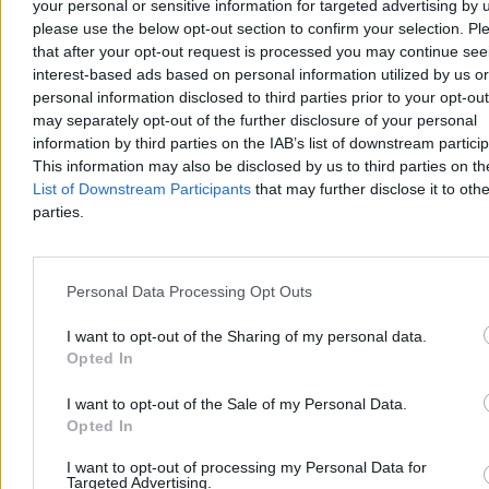
your personal or sensitive information for targeted advertising by 
please use the below opt-out section to confirm your selection. Pl
that after your opt-out request is processed you may continue see
interest-based ads based on personal information utilized by us or
37 osób w wodzie. Wywrotka jachtów na jeziorze
personal information disclosed to third parties prior to your opt-ou
Seksty
may separately opt-out of the further disclosure of your personal
information by third parties on the IAB’s list of downstream partici
Na jeziorze Seksty w powiecie piskim wywróciły się cztery jachty z
This information may also be disclosed by us to third parties on t
uczestnikami obozu. Do wody trafiło 31 dzieci i sześciu opiekunów.
List of Downstream Participants
that may further disclose it to othe
Jak przekazały służby, poszkodowani mieli na sonie kamizelki
parties.
ratunkowe, które mogły uratować im życie.
Personal Data Processing Opt Outs
Krzysztof Jabłonowski
Dzisiaj 09:37
I want to opt-out of the Sharing of my personal data.
2 min
Opted In
Reklama
Reklama
I want to opt-out of the Sale of my Personal Data.
Opted In
I want to opt-out of processing my Personal Data for
Targeted Advertising.