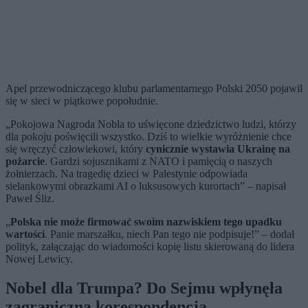
Apel przewodniczącego klubu parlamentarnego Polski 2050 pojawił
się w sieci w piątkowe popołudnie.
„Pokojowa Nagroda Nobla to uświęcone dziedzictwo ludzi, którzy
dla pokoju poświęcili wszystko. Dziś to wielkie wyróżnienie chce
się wręczyć człowiekowi, który
cynicznie wystawia Ukrainę na
pożarcie
. Gardzi sojusznikami z NATO i pamięcią o naszych
żołnierzach. Na tragedię dzieci w Palestynie odpowiada
sielankowymi obrazkami AI o luksusowych kurortach” – napisał
Paweł Śliz.
„
Polska nie może firmować swoim nazwiskiem tego upadku
wartości
. Panie marszałku, niech Pan tego nie podpisuje!” – dodał
polityk, załączając do wiadomości kopię listu skierowaną do lidera
Nowej Lewicy.
Nobel dla Trumpa? Do Sejmu wpłynęła
zagraniczna korespondencja