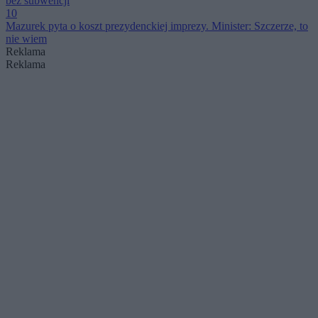
bez subwencji
10
Mazurek pyta o koszt prezydenckiej imprezy. Minister: Szczerze, to
nie wiem
Reklama
Reklama