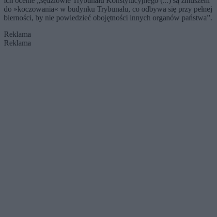
ich ocenie „sędziowie Trybunału Konstytucyjnego (...) są zmuszeni
do »koczowania« w budynku Trybunału, co odbywa się przy pełnej
bierności, by nie powiedzieć obojętności innych organów państwa”.
Reklama
Reklama