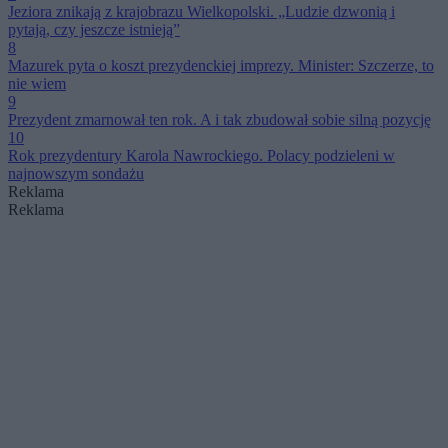
Jeziora znikają z krajobrazu Wielkopolski. „Ludzie dzwonią i
pytają, czy jeszcze istnieją”
8
Mazurek pyta o koszt prezydenckiej imprezy. Minister: Szczerze, to
nie wiem
9
Prezydent zmarnował ten rok. A i tak zbudował sobie silną pozycję
10
Rok prezydentury Karola Nawrockiego. Polacy podzieleni w
najnowszym sondażu
Reklama
Reklama