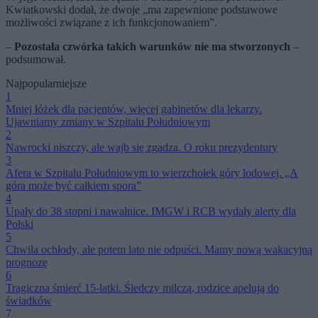
Kwiatkowski dodał, że dwoje „ma zapewnione podstawowe
możliwości związane z ich funkcjonowaniem”.
–
Pozostała czwórka takich warunków nie ma stworzonych
–
podsumował.
Najpopularniejsze
1
Mniej łóżek dla pacjentów, więcej gabinetów dla lekarzy.
Ujawniamy zmiany w Szpitalu Południowym
2
Nawrocki niszczy, ale wajb się zgadza. O roku prezydentury
3
Afera w Szpitalu Południowym to wierzchołek góry lodowej. „A
góra może być całkiem spora”
4
Upały do 38 stopni i nawałnice. IMGW i RCB wydały alerty dla
Polski
5
Chwila ochłody, ale potem lato nie odpuści. Mamy nową wakacyjną
prognozę
6
Tragiczna śmierć 15-latki. Śledczy milczą, rodzice apelują do
świadków
7