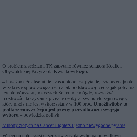
O problem z sędziami TK zapytano również senatora Koalicji
Obywatelskiej Krzysztofa Kwiatkowskiego.
– Uważam, że absolutnie uzasadnione jest pytanie, czy przynajmniej
w zakresie spraw związanych z tak podstawową rzeczą jak pobyt na
terenie Warszawy marszałek Sejmu nie mógłby rozważyć
możliwości korzystania przez te osoby z tzw. hotelu sejmowego,
który nigdy nie jest wykorzystany w 100 proc.
Umożliwiłoby to
podkreślenie, że Sejm jest pewny prawidłowości swojego
wyboru
– powiedział polityk.
Miliony złotych na Cancer Fighters i jedno niewygodne pytanie
W jego ocenie, szóstka sędziów została wybrana prawidłowo.