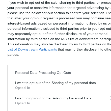
If you wish to opt-out of the sale, sharing to third parties, or proce
your personal or sensitive information for targeted advertising by 
please use the below opt-out section to confirm your selection. Pl
that after your opt-out request is processed you may continue see
interest-based ads based on personal information utilized by us or
personal information disclosed to third parties prior to your opt-ou
may separately opt-out of the further disclosure of your personal
information by third parties on the IAB’s list of downstream partici
Rolnik zaorał nowy asfalt w Gliwicach. Straty to
This information may also be disclosed by us to third parties on t
ok. 400 tys. zł
List of Downstream Participants
that may further disclose it to othe
parties.
W piątek w gliwickiej dzielnicy Ostropa 60-letni rolnik ciągnikiem
marki Ursus celowo wjechał na świeżo położony asfalt, niszcząc
pługiem ok. 200 metrów nowej jezdni. Twierdził, że droga należy
do niego. Policja zatrzymała go na gorącym uczynku. Straty
Personal Data Processing Opt Outs
oszacowano wstępnie na ok. 400 tys. zł.
I want to opt-out of the Sharing of my personal data.
Opted In
Aleksandra Cieślik
Dzisiaj 18:17
I want to opt-out of the Sale of my Personal Data.
3 min
Opted In
Reklama