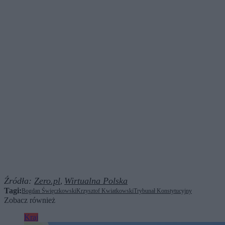
Źródła:
Zero.pl
Wirtualna Polska
,
Tagi:
Bogdan Święczkowski
Krzysztof Kwiatkowski
Trybunał Konstytucyjny
Zobacz również
Kraj