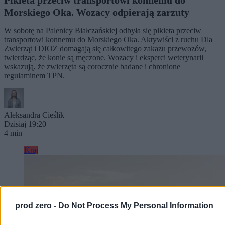
Pikieta przeciw transportowi konnemu do
Morskiego Oka. Wozacy odpierają zarzuty
W sobotę na Palenicy Białczańskiej odbyła się pikieta przeciw
transportowi konnemu do Morskiego Oka. Aktywiści z ruchu Dla
Zwierząt i DIOZ domagają się całkowitego zakazu przewozów,
twierdząc, że konie są męczone. Wozacy i eksperci weterynarii
wskazują, że zwierzęta są corocznie badane i chronione
regulaminem TPN.
Aleksandra Cieślik
Dzisiaj 19:20
4 min
Kraj
prod zero -
Do Not Process My Personal Information