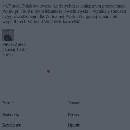
44,7 proc. Polaków uważa, że dotychczas najlepszym prezydentem
Polski po 1989 r. był Aleksander Kwaśniewski – wynika z sondażu
przeprowadzonego dla Wirtualnej Polski. Najgorzej w badaniu
wypadł Lech Wałęsa i Wojciech Jaruzelski.
Paweł Żurek
Dzisiaj 12:42
3 min
Zero.pl
Tematy
Redakcja
Biznes
Newsletter
Opinie