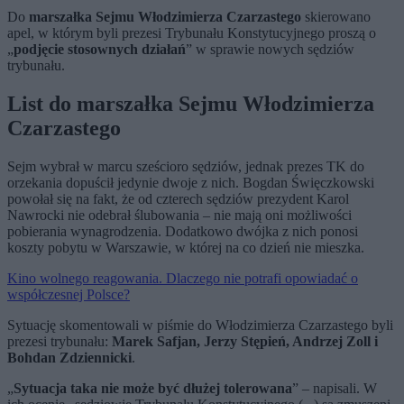
Do
marszałka Sejmu Włodzimierza Czarzastego
skierowano
apel, w którym byli prezesi Trybunału Konstytucyjnego proszą o
„
podjęcie stosownych działań
” w sprawie nowych sędziów
trybunału.
List do marszałka Sejmu Włodzimierza
Czarzastego
Sejm wybrał w marcu sześcioro sędziów, jednak prezes TK do
orzekania dopuścił jedynie dwoje z nich. Bogdan Święczkowski
powołał się na fakt, że od czterech sędziów prezydent Karol
Nawrocki nie odebrał ślubowania – nie mają oni możliwości
pobierania wynagrodzenia. Dodatkowo dwójka z nich ponosi
koszty pobytu w Warszawie, w której na co dzień nie mieszka.
Kino wolnego reagowania. Dlaczego nie potrafi opowiadać o
współczesnej Polsce?
Sytuację skomentowali w piśmie do Włodzimierza Czarzastego byli
prezesi trybunału:
Marek Safjan, Jerzy Stępień, Andrzej Zoll i
Bohdan Zdziennicki
.
„
Sytuacja taka nie może być dłużej tolerowana
” – napisali. W