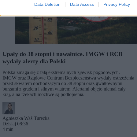
Data Deletion
Data Access
Privacy Policy
Upały do 38 stopni i nawałnice. IMGW i RCB
wydały alerty dla Polski
Polska zmaga się z falą ekstremalnych zjawisk pogodowych.
IMGW oraz Rządowe Centrum Bezpieczeństwa wydały ostrzeżenia
przed skwarem dochodzącym do 38 stopni oraz gwałtownymi
burzami z gradem i silnym wiatrem. Alertami objęto niemal cały
kraj, a na rzekach możliwe są podtopienia.
Agnieszka Waś-Turecka
Dzisiaj 08:36
4 min