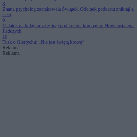
8
Znana psycholog zaatakowała Świątek. Odcinek podcastu zniknął z
sieci
9
11-latek na hulajnodze zginął pod kołami kombajnu. Nowe ustalenia
śledczych
10
Tusk o Giertychu: „Nie jest świętą krową”
Reklama
Reklama