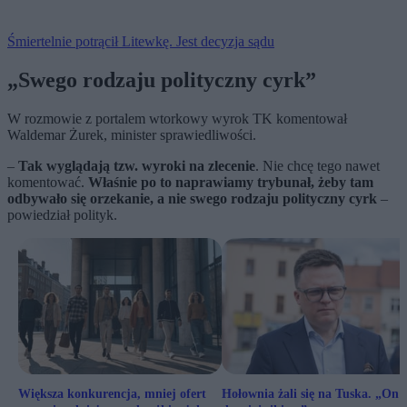
Śmiertelnie potrącił Litewkę. Jest decyzja sądu
„Swego rodzaju polityczny cyrk”
W rozmowie z portalem wtorkowy wyrok TK komentował
Waldemar Żurek, minister sprawiedliwości.
–
Tak wyglądają tzw. wyroki na zlecenie
. Nie chcę tego nawet
komentować.
Właśnie po to naprawiamy trybunał, żeby tam
odbywało się orzekanie, a nie swego rodzaju polityczny cyrk
–
powiedział polityk.
Większa konkurencja, mniej ofert
Hołownia żali się na Tuska. „On j