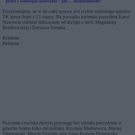
pracy i wolniejsze podwyżki – jak
drapieżnikiem”
wygląda rynek pracy w 2026 roku?
Przypomnijmy, że w tle całej sprawy jest wybór sześciorga sędziów
TK przez Sejm z 13 marca. Na początku kwietnia prezydent Karol
Nawrocki odebrał ślubowanie od dwójki z nich: Magdaleny
Bentkowskiej i Dariusza Szostka.
Reklama
Reklama
Pozostała czwórka złożyła przysięgę bez udziału prezydenta w
gmachu Sejmu kilka dni później. Krystian Markiewicz, Maciej
Taborowski, Marcin Dziurda oraz Anna Korwin-Piotrowska