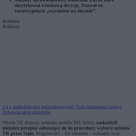
skrytykował wtorkową decyzję. Nazwał on
rozstrzygnięcie „wyrokiem na zlecenie”.
Reklama
Reklama
Co z małżeństwami jednopłciowymi? Tusk przeprasza i mówi:
Zobowiązałem ministrów
Wyrok TK dotyczy wniosku posłów PiS, którzy
zaskarżyli
niektóre przepisy odnoszące się do procedury wyboru sędziów
TK przez Sejm
. Wątpliwości – ich zdaniem – wzbudza m.in.