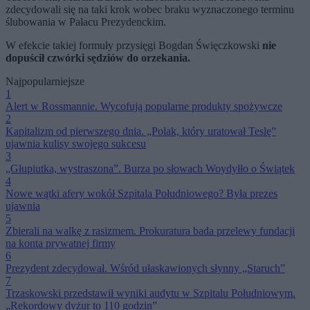
zdecydowali się na taki krok wobec braku wyznaczonego terminu
ślubowania w Pałacu Prezydenckim.
W efekcie takiej formuły przysięgi Bogdan Święczkowski
nie
dopuścił czwórki sędziów do orzekania.
Najpopularniejsze
1
Alert w Rossmannie. Wycofują popularne produkty spożywcze
2
Kapitalizm od pierwszego dnia. „Polak, który uratował Teslę”
ujawnia kulisy swojego sukcesu
3
„Głupiutka, wystraszona”. Burza po słowach Woydyłło o Świątek
4
Nowe wątki afery wokół Szpitala Południowego? Była prezes
ujawnia
5
Zbierali na walkę z rasizmem. Prokuratura bada przelewy fundacji
na konta prywatnej firmy
6
Prezydent zdecydował. Wśród ułaskawionych słynny „Staruch”
7
Trzaskowski przedstawił wyniki audytu w Szpitalu Południowym.
„Rekordowy dyżur to 110 godzin”