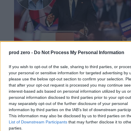
prod zero -
Do Not Process My Personal Information
Pierwszy rok prezydentury Karola Nawrockiego.
„Prawdziwe testy dopiero przed nim”
If you wish to opt-out of the sale, sharing to third parties, or proce
your personal or sensitive information for targeted advertising by 
Czy po roku urzędowania można już powiedzieć, jakim
please use the below opt-out section to confirm your selection. Pl
prezydentem będzie Karol Nawrocki? Zdaniem prof. Rafała
Chwedoruka tak, choć – jak podkreśla – najważniejsze polityczne
that after your opt-out request is processed you may continue see
egzaminy dopiero przed nim. W rozmowie z Zero.pl politolog
interest-based ads based on personal information utilized by us or
ocenia pierwszy rok prezydentury, wskazuje jej najmocniejsze i
personal information disclosed to third parties prior to your opt-ou
najsłabsze momenty oraz kreśli scenariusze na kolejne lata.
may separately opt-out of the further disclosure of your personal
information by third parties on the IAB’s list of downstream partici
This information may also be disclosed by us to third parties on t
List of Downstream Participants
that may further disclose it to othe
Bartosz Michalski
parties.
Dzisiaj 09:49