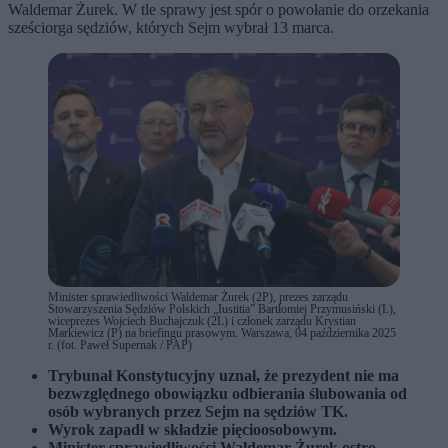
Waldemar Żurek. W tle sprawy jest spór o powołanie do orzekania
sześciorga sędziów, których Sejm wybrał 13 marca.
Minister sprawiedliwości Waldemar Żurek (2P), prezes zarządu
Stowarzyszenia Sędziów Polskich „Iustitia” Bartłomiej Przymusiński (L),
wiceprezes Wojciech Buchajczuk (2L) i członek zarządu Krystian
Markiewicz (P) na briefingu prasowym. Warszawa, 04 października 2025
r. (fot. Paweł Supernak / PAP)
Trybunał Konstytucyjny uznał, że prezydent nie ma
bezwzględnego obowiązku odbierania ślubowania od
osób wybranych przez Sejm na sędziów TK.
Wyrok zapadł w składzie pięcioosobowym.
Minister sprawiedliwości Waldemar Żurek ostro