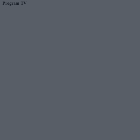
Program TV
© 2026 Kanał Zero Spółka Akcyjna