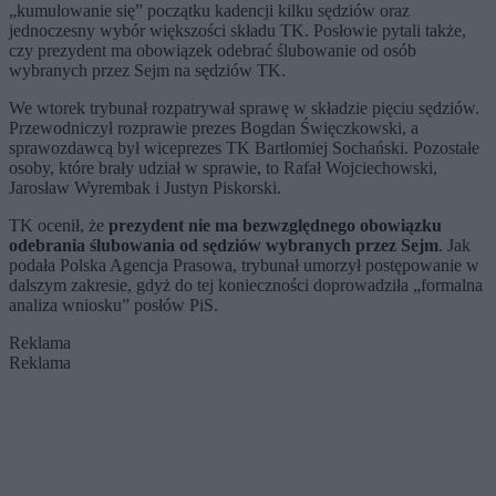
„kumulowanie się” początku kadencji kilku sędziów oraz
jednoczesny wybór większości składu TK. Posłowie pytali także,
czy prezydent ma obowiązek odebrać ślubowanie od osób
wybranych przez Sejm na sędziów TK.
We wtorek trybunał rozpatrywał sprawę w składzie pięciu sędziów.
Przewodniczył rozprawie prezes Bogdan Święczkowski, a
sprawozdawcą był wiceprezes TK Bartłomiej Sochański. Pozostałe
osoby, które brały udział w sprawie, to Rafał Wojciechowski,
Jarosław Wyrembak i Justyn Piskorski.
TK ocenił, że
prezydent nie ma bezwzględnego obowiązku
odebrania ślubowania od sędziów wybranych przez Sejm
. Jak
podała Polska Agencja Prasowa, trybunał umorzył postępowanie w
dalszym zakresie, gdyż do tej konieczności doprowadziła „formalna
analiza wniosku” posłów PiS.
Reklama
Reklama