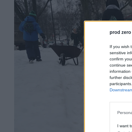
prod zero
If you wish 
sensitive in
confirm you
continue se
information 
further disc
participants
Downstream 
Persona
I want t