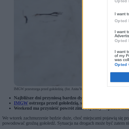
Opted 
I want t
Opted 
I want 
Advertis
Opted 
I want t
of my P
was col
Opted 
IMGW przestrzega przed gołoledzią. (fot. Anita Walczewska / East News)
Najbliższe dni przyniosą bardzo dynamiczną i miejscami n
IMGW
ostrzega przed gołoledzią, silnym wiatrem oraz t
Weekend ma przynieść powrót zimowej aury – spadek temper
We wtorek zachmurzenie będzie duże, choć miejscami pojawią się prze
powodować groźną gołoledź. Sytuacja na drogach może być zatem ni