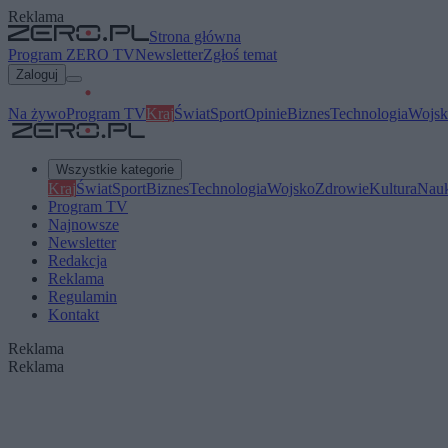
Reklama
Strona główna
Program ZERO TV
Newsletter
Zgłoś temat
Zaloguj
Na żywo
Program TV
Kraj
Świat
Sport
Opinie
Biznes
Technologia
Wojsk
Wszystkie kategorie
Kraj
Świat
Sport
Biznes
Technologia
Wojsko
Zdrowie
Kultura
Nau
Program TV
Najnowsze
Newsletter
Redakcja
Reklama
Regulamin
Kontakt
Reklama
Reklama