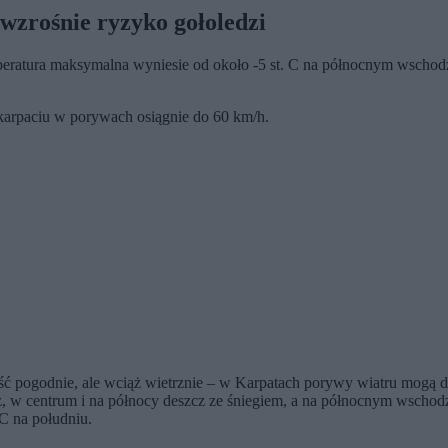
wzrośnie ryzyko gołoledzi
atura maksymalna wyniesie od około -5 st. C na północnym wschodzie,
dkarpaciu w porywach osiągnie do 60 km/h.
ć pogodnie, ale wciąż wietrznie – w Karpatach porywy wiatru mogą d
z, w centrum i na północy deszcz ze śniegiem, a na północnym wschodzi
 C na południu.