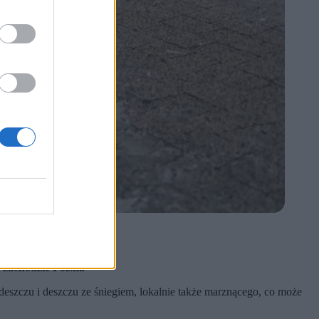
y marznące.
 wschodzie kraju.
zachodzie Polski.
deszczu i deszczu ze śniegiem, lokalnie także marznącego, co może