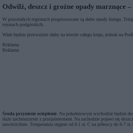
Odwilż, deszcz i groźne opady marznące – 
W pozostałych regionach prognozowane są słabe opady śniegu. Temper
rejonach podgórskich.
Wiatr będzie przeważnie słaby na terenie całego kraju, jednak na Po
Reklama
Reklama
Środa przyniesie ocieplenie
. Na południowym wschodzie będzie doś
duże zachmurzenie z przejaśnieniami. Na zachodzie pojawi się deszc
nawierzchnie. Temperatura sięgnie od 0-1 st. C na północy do 6-7 st.