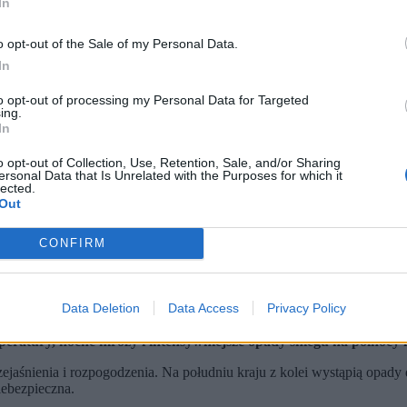
In
o opt-out of the Sale of my Personal Data.
In
to opt-out of processing my Personal Data for Targeted
ing.
In
o opt-out of Collection, Use, Retention, Sale, and/or Sharing
ersonal Data that Is Unrelated with the Purposes for which it
lected.
Out
CONFIRM
Data Deletion
Data Access
Privacy Policy
iebezpieczną pogodę – od silnych mrozów po szybką odwilż i opad
rudnymi warunkami na drogach, zwłaszcza na południu i północnym
atury, nocne mrozy i intensywniejsze opady śniegu na północy i 
jaśnienia i rozpogodzenia. Na południu kraju z kolei wystąpią opady 
ebezpieczna.