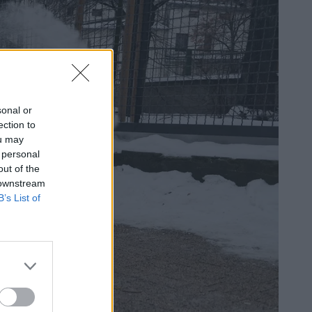
sonal or
ection to
ou may
 personal
out of the
 downstream
B’s List of