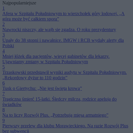
Najpopularniejsze
1
Afera w Szpitalu Południowym to wierzchołek góry lodowej. „A
góra może być całkiem spora”
2
Nawrocki niszczy, ale wajb się zgadza. O roku prezydentury
3
Upały do 38 stopni i nawałnice. IMGW i RCB wydały alerty dla
Polski
4
Mniej łóżek dla pacjentów, więcej gabinetów dla lekarzy.
Ujawniamy zmiany w Szpitalu Południowym
5
Trzaskowski przedstawił wyniki audytu w Szpitalu Południowym.
„Rekordowy dyżur to 110 godzin”
6
Tusk o Giertychu: „Nie jest świętą krową”
7
Tragiczna śmierć 15-latki. Śledczy milczą, rodzice apelują do
świadków
8
Na to liczy Rozwój Plus. „Potrzebują mięsa armatniego”
9
Pierwszy przelew dla klubu Morawieckiego. Na razie Rozwój Plus
bez subwencji