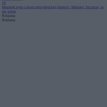
10
Mazurek pyta o koszt prezydenckiej imprezy. Minister: Szczerze, to
nie wiem
Reklama
Reklama