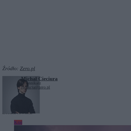
Źródło:
Zero.pl
Michał Cieciura
Dziennikarz
redakcja@zero.pl
Tagi:
Policja
Zator
Zobacz również
Kraj