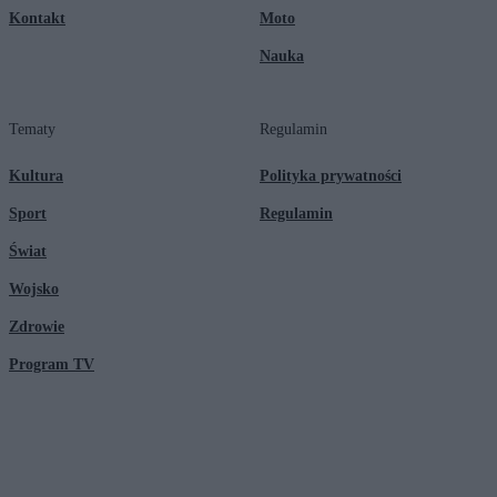
Kontakt
Moto
Nauka
Tematy
Regulamin
Kultura
Polityka prywatności
Sport
Regulamin
Świat
Wojsko
Zdrowie
Program TV
© 2026 Kanał Zero Spółka Akcyjna