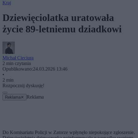
Kraj
Dziewięciolatka uratowała
życie 89-letniemu dziadkowi
Michał Cieciura
2 min czytania
Opublikowano:
24.03.2026 13:46
•
2 min
Rozpocznij dyskusję!
Reklama
Reklama
✕
Do Komisariatu Policji w Zatorze wpłynęło niepokojące zgłoszenie.
Dziewięcioletnia dziewczynka poinformowała o wypadku swojego