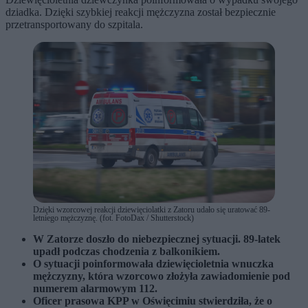
dziadka. Dzięki szybkiej reakcji mężczyzna został bezpiecznie
przetransportowany do szpitala.
Dzięki wzorcowej reakcji dziewięciolatki z Zatoru udało się uratować 89-
letniego mężczyznę. (fot. FotoDax / Shutterstock)
W Zatorze doszło do niebezpiecznej sytuacji. 89-latek
upadł podczas chodzenia z balkonikiem.
O sytuacji poinformowała dziewięcioletnia wnuczka
mężczyzny, która wzorcowo złożyła zawiadomienie pod
numerem alarmowym 112.
Oficer prasowa KPP w Oświęcimiu stwierdziła, że o