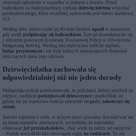
otrzymali zgłoszenie o wypadku w jednym z domów. Przed
budynkiem na funkcjonariuszy czekała
dziewięcioletnia
wnuczka
poszkodowanego, która wcześniej zadzwoniła pod numer alarmowy
112.
Według słów dziewczynki jej 89-letni dziadek
upadł
w momencie,
gdy szedł,
podpierając się balkonikiem
. Zero.pl skontaktowało się
z oficerem prasowym Komendy Powiatowej Policji w Oświęcimiu
Małgorzatą Jurecką. Według niej mężczyzna trafił do szpitala,
będąc przytomnym
i nie było żadnych niepokojących doniesień
dotyczących stanu jego zdrowia.
Dziewięciolatka zachowała się
odpowiedzialniej niż nie jeden dorosły
Małopolska policja poinformowała, że policjanci, którzy przybyli na
miejsce, osobiście
podziękowali dziewczynce
i podkreślali, że
gdyby nie jej wzorcowa reakcja zdarzenie mogłaby
zakończyć się
różnie
.
Jurecka zapytana o wiek, w którym dzieci powinny dowiadywać się
na temat numerów alarmowych, stwierdziła, że należałoby
edukować
już przedszkolaków
, choć wiele tu zależy od rodziców.
– Przede wszystkim taki obowiązek ciąży
na rodzicach
. To oni