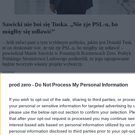
Sawicki nie boi się Tuska. „Nie zje PSL-u, bo
mógłby się udławić”
– Jeśli mówi pani o tym wybitnym polityku, jakim jest Donald Tusk,
to on doskonale wie, że nie zje PSL-u, bo mógłby się udławić –
powiedział Marek Sawicki w Porannych Rozmowach Zero. Polityk
Polskiego Stronnictwa Ludowego podkreślił, że jego ugrupowanie
będzie tworzyło własny projekt wyborczy.
prod zero -
Do Not Process My Personal Information
Krzysztof Jabłonowski
Dzisiaj 10:23
4 min
If you wish to opt-out of the sale, sharing to third parties, or proce
Reklama
your personal or sensitive information for targeted advertising by 
Reklama
please use the below opt-out section to confirm your selection. Pl
that after your opt-out request is processed you may continue see
interest-based ads based on personal information utilized by us or
personal information disclosed to third parties prior to your opt-ou