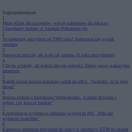
Najpopularniejsze
1
Mniej łóżek dla pacjentów, więcej gabinetów dla lekarzy.
Ujawniamy zmiany w Szpitalu Południowym
2
To najlepszy prezydent od 1989 roku? Jednoznaczny wynik
sondażu
3
Nawrocki niszczy, ale wajb się zgadza. O roku prezydentury
4
Chwila ochłody, ale potem lato nie odpuści. Mamy nową wakacyjną
prognozę
5
Rolnik zaorał świeżo położony asfalt na ulicy. „Twierdzi, że to jego
droga”
6
Jeziora znikają z krajobrazu Wielkopolski. „Ludzie dzwonią i
pytają, czy jeszcze istnieją”
7
Konfederacja wyśmiewa obietnicę wyborczą PiS. „Nikt nie
wybierze podróbki”
8
Kierowca autobusu przyszedł do pracy w spódnicy. ZTM go ukarał