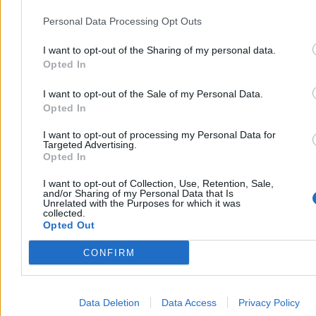
Personal Data Processing Opt Outs
I want to opt-out of the Sharing of my personal data.
Opted In
I want to opt-out of the Sale of my Personal Data.
Opted In
I want to opt-out of processing my Personal Data for
Targeted Advertising.
Opted In
I want to opt-out of Collection, Use, Retention, Sale,
and/or Sharing of my Personal Data that Is
Unrelated with the Purposes for which it was
collected.
Opted Out
Program SAFE. "80 proc. wydatków
będzie inwestycją w polski przemysł"
CONFIRM
Radosław Sikorski mówił też na temat unijnego programu
pożyczkowego SAFE. Polska ma otrzymać z niego 43,7 mld euro
Data Deletion
Data Access
Privacy Policy
na zbrojenia: obronę powietrzną, amunicję i Tarczę Wschód.