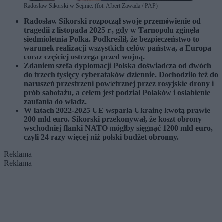
Radosław Sikorski w Sejmie. (fot. Albert Zawada / PAP)
Radosław Sikorski rozpoczął swoje przemówienie od
tragedii z listopada 2025 r., gdy w Tarnopolu zginęła
siedmioletnia Polka. Podkreślił, że bezpieczeństwo to
warunek realizacji wszystkich celów państwa, a Europa
coraz częściej ostrzega przed wojną.
Zdaniem szefa dyplomacji Polska doświadcza od dwóch
do trzech tysięcy cyberataków dziennie. Dochodziło też do
naruszeń przestrzeni powietrznej przez rosyjskie drony i
prób sabotażu, a celem jest podział Polaków i osłabienie
zaufania do władz.
W latach 2022-2025 UE wsparła Ukrainę kwotą prawie
200 mld euro. Sikorski przekonywał, że koszt obrony
wschodniej flanki NATO mógłby sięgnąć 1200 mld euro,
czyli 24 razy więcej niż polski budżet obronny.
Reklama
Reklama