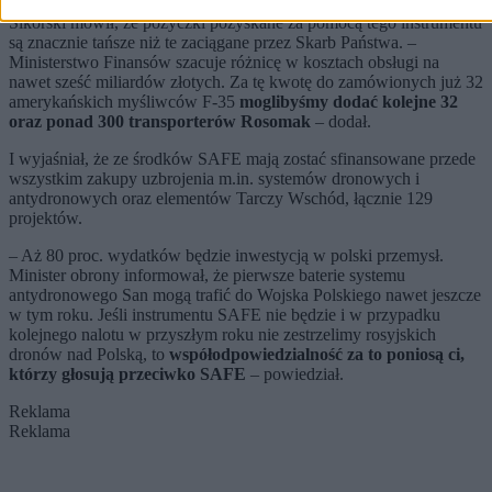
Sikorski mówił, że pożyczki pozyskane za pomocą tego instrumentu
są znacznie tańsze niż te zaciągane przez Skarb Państwa. –
Ministerstwo Finansów szacuje różnicę w kosztach obsługi na
nawet sześć miliardów złotych. Za tę kwotę do zamówionych już 32
amerykańskich myśliwców F-35
moglibyśmy dodać kolejne 32
oraz ponad 300 transporterów Rosomak
– dodał.
I wyjaśniał, że ze środków SAFE mają zostać sfinansowane przede
wszystkim zakupy uzbrojenia m.in. systemów dronowych i
antydronowych oraz elementów Tarczy Wschód, łącznie 129
projektów.
– Aż 80 proc. wydatków będzie inwestycją w polski przemysł.
Minister obrony informował, że pierwsze baterie systemu
antydronowego San mogą trafić do Wojska Polskiego nawet jeszcze
w tym roku. Jeśli instrumentu SAFE nie będzie i w przypadku
kolejnego nalotu w przyszłym roku nie zestrzelimy rosyjskich
dronów nad Polską, to
współodpowiedzialność za to poniosą ci,
którzy głosują przeciwko SAFE
– powiedział.
Reklama
Reklama