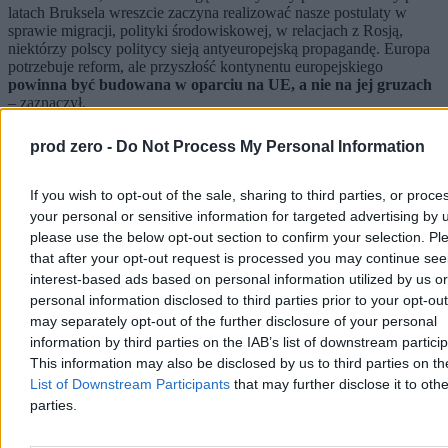
latach Bruksela wreszcie zaczyna realizować nasze postulaty w
sprawie migracji, polityki środowiskowej, w relacjach z Rosją,
niektórzy polscy politycy sieją antyeuropejską propagandę. Europa
potrzebuje reform, ale przyszłość kontynentu europejskiego
powinna być budowana w oparciu na UE, a nie na jej gruzach
– zaznaczył.
Reklama
prod zero -
Do Not Process My Personal Information
Reklama
If you wish to opt-out of the sale, sharing to third parties, or proce
your personal or sensitive information for targeted advertising by 
please use the below opt-out section to confirm your selection. Pl
that after your opt-out request is processed you may continue see
interest-based ads based on personal information utilized by us or
personal information disclosed to third parties prior to your opt-ou
may separately opt-out of the further disclosure of your personal
information by third parties on the IAB’s list of downstream partici
This information may also be disclosed by us to third parties on t
List of Downstream Participants
that may further disclose it to othe
parties.