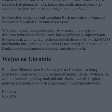
rosyjskich dyplomatów, a ci, którzy pozostali, utracili prawo do
swobodnego poruszania się w naszym kraju – mówił.
Stwierdził również, że rząd „utrudnia Rosji prowadzenie tego, co
Sowieci nazywali działaniami aktywnymi”.
W swoim wystąpieniu podkreślał, że w reakcji na rosyjskie
działania hybrydowe Polska zacieśnia współpracę z sojusznikami.
Przypomniał, że po wtargnięciu rosyjskich dronów do Polski NATO
uruchomiło misję obrony powietrznej i naziemnej całej wschodniej
flanki z wykorzystaniem technologii antydronowych.
Wojna na Ukrainie
Radosław Sikorski mówił też o wojnie na Ukrainie, za którą –
zaznaczał – całkowitą odpowiedzialność ponosi Rosja. Wyliczał, że
ataki na ludność cywilną, budynki mieszkalne, szkoły i szpitale to
pogwałcenie podstawowych zasad prawa międzynarodowego.
Reklama
Reklama