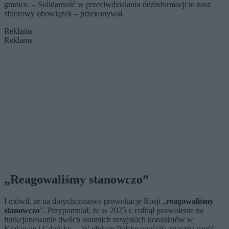
granice. – Solidarność w przeciwdziałaniu dezinformacji to nasz
zbiorowy obowiązek – przekonywał.
Reklama
Reklama
„Reagowaliśmy stanowczo”
I mówił, że na dotychczasowe prowokacje Rosji „
reagowaliśmy
stanowczo
”. Przypomniał, że w 2025 r. cofnął pozwolenie na
funkcjonowanie dwóch ostatnich rosyjskich konsulatów w
Krakowie i Gdańsku. – W efekcie Polskę opuściła znaczna część