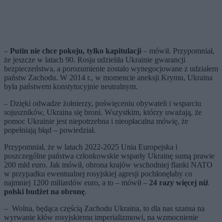
–
Putin nie chce pokoju, tylko kapitulacji
– mówił. Przypomniał,
że jeszcze w latach 90. Rosja udzieliła Ukrainie gwarancji
bezpieczeństwa, a porozumienie zostało wynegocjowane z udziałem
państw Zachodu. W 2014 r., w momencie aneksji Krymu, Ukraina
była państwem konstytucyjnie neutralnym.
– Dzięki odwadze żołnierzy, poświęceniu obywateli i wsparciu
sojuszników, Ukraina się broni. Wszystkim, którzy uważają, że
pomoc Ukrainie jest niepotrzebna i nieopłacalna mówię, że
popełniają błąd – powiedział.
Przypomniał, że w latach 2022-2025 Unia Europejska i
poszczególne państwa członkowskie wsparły Ukrainę sumą prawie
200 mld euro. Jak mówił, obrona krajów wschodniej flanki NATO
w przypadku ewentualnej rosyjskiej agresji pochłonęłaby co
najmniej 1200 miliardów euro, a to – mówił –
24 razy więcej niż
polski budżet na obronę
.
– Wolna, będąca częścią Zachodu Ukraina, to dla nas szansa na
wyrwanie kłów rosyjskiemu imperializmowi, na wzmocnienie