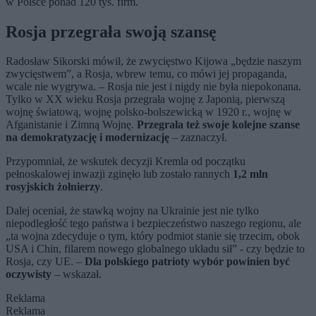
w Polsce ponad 120 tys. firm.
Rosja przegrała swoją szansę
Radosław Sikorski mówił, że zwycięstwo Kijowa „będzie naszym
zwycięstwem”, a Rosja, wbrew temu, co mówi jej propaganda,
wcale nie wygrywa. – Rosja nie jest i nigdy nie była niepokonana.
Tylko w XX wieku Rosja przegrała wojnę z Japonią, pierwszą
wojnę światową, wojnę polsko-bolszewicką w 1920 r., wojnę w
Afganistanie i Zimną Wojnę.
Przegrała też swoje kolejne szanse
na demokratyzację i modernizację
– zaznaczył.
Przypomniał, że wskutek decyzji Kremla od początku
pełnoskalowej inwazji zginęło lub zostało rannych
1,2 mln
rosyjskich żołnierzy
.
Dalej oceniał, że stawką wojny na Ukrainie jest nie tylko
niepodległość tego państwa i bezpieczeństwo naszego regionu, ale
„ta wojna zdecyduje o tym, który podmiot stanie się trzecim, obok
USA i Chin, filarem nowego globalnego układu sił” - czy będzie to
Rosja, czy UE. –
Dla polskiego patrioty wybór powinien być
oczywisty
– wskazał.
Reklama
Reklama