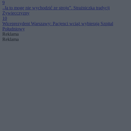
9
„Ja to mogę nie wychodzić ze stroju”. Strażniczka tradycji
Żywiecczyzny
10
Wiceprezydent Warszawy: Pacjenci wciąż wybierają Szpital
Południowy
Reklama
Reklama