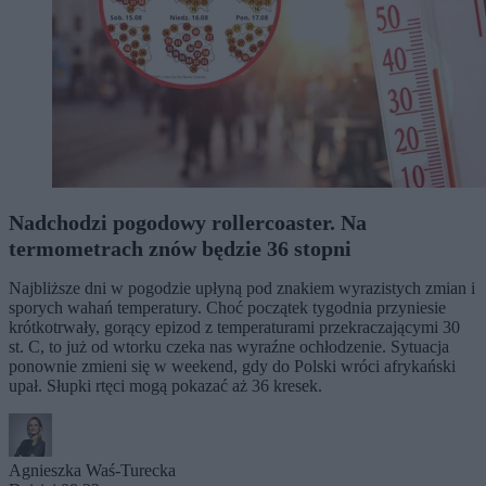
Nadchodzi pogodowy rollercoaster. Na
termometrach znów będzie 36 stopni
Najbliższe dni w pogodzie upłyną pod znakiem wyrazistych zmian i
sporych wahań temperatury. Choć początek tygodnia przyniesie
krótkotrwały, gorący epizod z temperaturami przekraczającymi 30
st. C, to już od wtorku czeka nas wyraźne ochłodzenie. Sytuacja
ponownie zmieni się w weekend, gdy do Polski wróci afrykański
upał. Słupki rtęci mogą pokazać aż 36 kresek.
Agnieszka Waś-Turecka