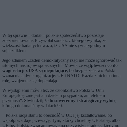
W tej sprawie – dodał – polskie społeczeństwo pozostaje
zdezorientowane. Przywołał sondaż, z którego wynika, że
większość badanych uważa, iż USA nie są wiarygodnym
sojusznikiem.
Jego zdaniem „żaden demokratyczny rząd nie może ignorować tak
istotnych nastrojów społecznych”. Mówił, że
wątpliwości co do
wagi relacji z USA są niepokojące
, bo bezpieczeństwo Polski
wzmacniają dwie organizacje: UE i NATO. Każda z nich ma inną
rolę, wzajemnie się dopełniając.
W wystąpieniu mówił też, że członkostwo Polski w Unii
Europejskiej „nie jest ani dziełem przypadku, ani efektem
przymusu”. Stwierdził, że
to suwerenny i strategiczny wybór
,
którego dokonaliśmy w latach 90.
– Polska racja stanu to obecność w UE i jej kształtowanie, bo
współpraca daje przewagę. Tym, którzy chcieliby UE słabej, albo
UE bez Polski, zwracam uwagę na oczywisty paradoks: kiedy po