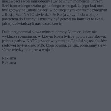
możliwości i woli samoobrony i „w pewnym momencie umrze”.
Szef francuskiego sztabu generalnego ostrzegał, że jego kraj musi
być gotowy na „utratę dzieci” w potencjalnym konflikcie zbrojnym
z Rosją. Szef NATO stwierdził, że Rosja „przyniosła wojnę z
powrotem do Europy” i musimy być gotowi na
konflikt w skali,
jakiej doświadczyli nasi dziadkowie
.
Dalej przypomniał słowa ministra obrony Niemiec, który nie
wyklucza scenariusza, w którym Rosja byłaby gotowa zaatakować
jedno z państw NATO jeszcze w tym roku. Odniósł się też do słów
szefowej brytyjskiego MI6, która oceniła, że „już poruszamy się w
sferze między pokojem a wojną”.
Reklama
Reklama