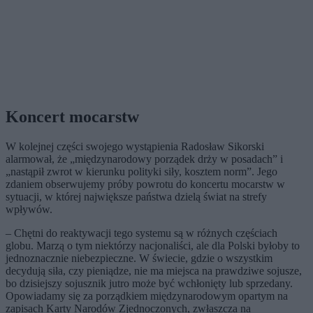
Koncert mocarstw
W kolejnej części swojego wystąpienia Radosław Sikorski
alarmował, że „międzynarodowy porządek drży w posadach” i
„nastąpił zwrot w kierunku polityki siły, kosztem norm”. Jego
zdaniem obserwujemy próby powrotu do koncertu mocarstw w
sytuacji, w której największe państwa dzielą świat na strefy
wpływów.
– Chętni do reaktywacji tego systemu są w różnych częściach
globu. Marzą o tym niektórzy nacjonaliści, ale dla Polski byłoby to
jednoznacznie niebezpieczne. W świecie, gdzie o wszystkim
decydują siła, czy pieniądze, nie ma miejsca na prawdziwe sojusze,
bo dzisiejszy sojusznik jutro może być wchłonięty lub sprzedany.
Opowiadamy się za porządkiem międzynarodowym opartym na
zapisach Karty Narodów Zjednoczonych, zwłaszcza na