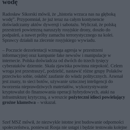
wodę
Radosław Sikorski mówił, że „historia wrzuca nas na głęboką
wodę”. Przypomniał, że już teraz na całym kontynencie
doświadczamy aktów dywersji i sabotażu. Wyliczał, że polską
przestrzeń powietrzną naruszyły rosyjskie drony, doszło do
podpaleń, a nawet próby zamachu terrorystycznego na kolei.
Sprawcy działali na zlecenie rosyjskiego wywiadu.
– Poczucie dezorientacji wzmaga agresja w przestrzeni
informacyjnej oraz kampanie fake newsów i manipulacje w
internecie. Polska doświadcza od dwóch do trzech tysięcy
cyberataków dziennie. Skala zjawiska powinna niepokoić. Celem
wroga jest przestraszyć, podzielić, nastawić różne grupy Polaków
przeciwko sobie, osłabić zaufanie do władz politycznych. Arsenał
jest znany, to sieci botów, używanie sztucznej inteligencji do
tworzenia nieprawdziwych materiałów, wykorzystywanie
kryptowalut do finansowania operacji hybrydowych, ataki na
infrastrukturę krytyczną, a wreszcie
pożyteczni idioci powielający
groźne kłamstwa
– wskazał.
Szef MSZ mówił, że niezwykle istotne jest budowanie odporności
społeczeństwa, ponieważ Rosja nie ustąpi i będzie testowała kolejne