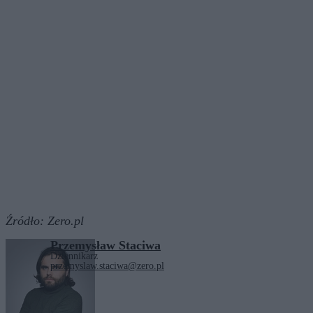
Źródło:
Zero.pl
Przemysław Staciwa
Dziennikarz
przemyslaw.staciwa@zero.pl
Tagi:
Łódź