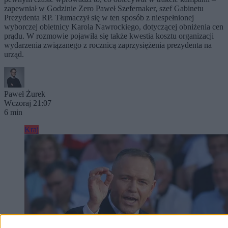
zapewniał w Godzinie Zero Paweł Szefernaker, szef Gabinetu
Prezydenta RP. Tłumaczył się w ten sposób z niespełnionej
wyborczej obietnicy Karola Nawrockiego, dotyczącej obniżenia cen
prądu. W rozmowie pojawiła się także kwestia kosztu organizacji
wydarzenia związanego z rocznicą zaprzysiężenia prezydenta na
urząd.
Paweł Żurek
Wczoraj 21:07
6 min
Kraj