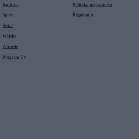
Kultura
Polityka prywatności
Sport
Regulamin
Świat
Wojsko
Zdrowie
Program TV
© 2026 Kanał Zero Spółka Akcyjna