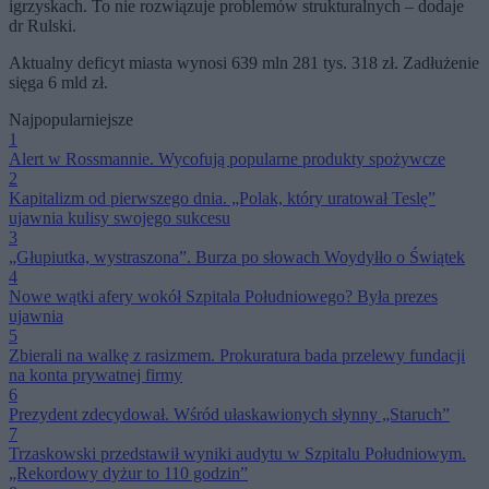
igrzyskach. To nie rozwiązuje problemów strukturalnych – dodaje
dr Rulski.
Aktualny deficyt miasta wynosi 639 mln 281 tys. 318 zł. Zadłużenie
sięga 6 mld zł.
Najpopularniejsze
1
Alert w Rossmannie. Wycofują popularne produkty spożywcze
2
Kapitalizm od pierwszego dnia. „Polak, który uratował Teslę”
ujawnia kulisy swojego sukcesu
3
„Głupiutka, wystraszona”. Burza po słowach Woydyłło o Świątek
4
Nowe wątki afery wokół Szpitala Południowego? Była prezes
ujawnia
5
Zbierali na walkę z rasizmem. Prokuratura bada przelewy fundacji
na konta prywatnej firmy
6
Prezydent zdecydował. Wśród ułaskawionych słynny „Staruch”
7
Trzaskowski przedstawił wyniki audytu w Szpitalu Południowym.
„Rekordowy dyżur to 110 godzin”