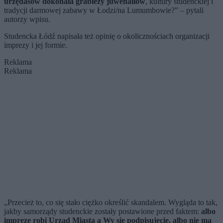
urzędasów dokonała grabieży juwenaliów
, kultury studenckiej i
tradycji darmowej zabawy w Łodzi/na Lumumbowie?” – pytali
autorzy wpisu.
Studencka Łódź napisała też opinię o okolicznościach organizacji
imprezy i jej formie.
Reklama
Reklama
„Przecież to, co się stało ciężko określić skandalem. Wygląda to tak,
jakby samorządy studenckie zostały postawione przed faktem:
albo
imprezę robi Urząd Miasta a Wy się podpisujecie, albo nie ma