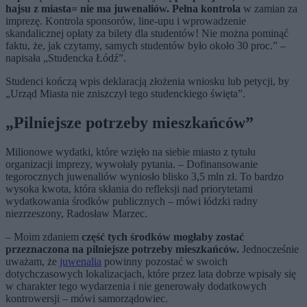
hajsu z miasta= nie ma juwenaliów. Pełna kontrola
w zamian za
imprezę. Kontrola sponsorów, line-upu i wprowadzenie
skandalicznej opłaty za bilety dla studentów! Nie można pominąć
faktu, że, jak czytamy, samych studentów było około 30 proc.” –
napisała „Studencka Łódź”.
Studenci kończą wpis deklaracją złożenia wniosku lub petycji, by
„Urząd Miasta nie zniszczył tego studenckiego święta”.
„Pilniejsze potrzeby mieszkańców”
Milionowe wydatki, które wzięło na siebie miasto z tytułu
organizacji imprezy, wywołały pytania. – Dofinansowanie
tegorocznych juwenaliów wyniosło blisko 3,5 mln zł. To bardzo
wysoka kwota, która skłania do refleksji nad priorytetami
wydatkowania środków publicznych – mówi łódzki radny
niezrzeszony, Radosław Marzec.
– Moim zdaniem
część tych środków mogłaby zostać
przeznaczona na pilniejsze potrzeby mieszkańców.
Jednocześnie
uważam, że
juwenalia
powinny pozostać w swoich
dotychczasowych lokalizacjach, które przez lata dobrze wpisały się
w charakter tego wydarzenia i nie generowały dodatkowych
kontrowersji – mówi samorządowiec.