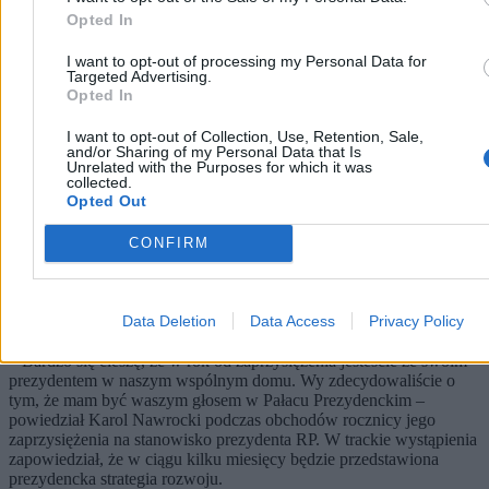
Opted In
I want to opt-out of processing my Personal Data for
Targeted Advertising.
Opted In
I want to opt-out of Collection, Use, Retention, Sale,
and/or Sharing of my Personal Data that Is
Unrelated with the Purposes for which it was
collected.
Opted Out
CONFIRM
Nawrocki podsumowuje pierwszy rok kadencji.
„Chcę, byście mnie oceniali”
Data Deletion
Data Access
Privacy Policy
– Bardzo się cieszę, że w rok od zaprzysiężenia jesteście ze swoim
prezydentem w naszym wspólnym domu. Wy zdecydowaliście o
tym, że mam być waszym głosem w Pałacu Prezydenckim –
powiedział Karol Nawrocki podczas obchodów rocznicy jego
zaprzysiężenia na stanowisko prezydenta RP. W trackie wystąpienia
zapowiedział, że w ciągu kilku miesięcy będzie przedstawiona
prezydencka strategia rozwoju.