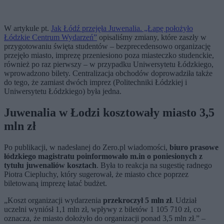
W artykule pt.
Jak Łódź przejęła Juwenalia. „Łapę położyło
Łódzkie Centrum Wydarzeń”
opisaliśmy zmiany, które zaszły w
przygotowaniu święta studentów – bezprecedensowo organizację
przejęło miasto, imprezę przeniesiono poza miasteczko studenckie,
również po raz pierwszy – w przypadku Uniwersytetu Łódzkiego,
wprowadzono bilety. Centralizacja obchodów doprowadziła także
do tego, że zamiast dwóch imprez (Politechniki Łódzkiej i
Uniwersytetu Łódzkiego) była jedna.
Juwenalia w Łodzi kosztowały miasto 3,5
mln zł
Po publikacji, w nadesłanej do Zero.pl wiadomości,
biuro prasowe
łódzkiego magistratu poinformowało m.in o poniesionych z
tytułu juwenaliów kosztach
. Była to reakcja na sugestię radnego
Piotra Ciepluchy, który sugerował, że miasto chce poprzez
biletowaną imprezę łatać budżet.
„Koszt organizacji wydarzenia
przekroczył 5 mln zł
. Udział
uczelni wyniósł 1,1 mln zł, wpływy z biletów 1 105 710 zł, co
oznacza, że miasto dołożyło do organizacji ponad 3,5 mln zł.” –