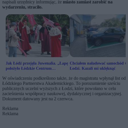
napisali urzędnicy informując, że
miasto zamiast zarobić na
wydarzeniu, straciło.
Jak Łódź przejęła Juwenalia. „Łapę
Chciałem naładować samochód w
położyło Łódzkie Centrum
Łodzi. Kazali mi uklęknąć
Wydarzeń”
W oświadczeniu podkreślono także, że do magistratu wpłynął list od
Łódzkiego Partnerstwa Akademickiego. To porozumienie sześciu
publicznych uczelni wyższych z Łodzi, które powołano w celu
zacieśnienia współpracy naukowej, dydaktycznej i organizacyjnej.
Dokument datowany jest na 2 czerwca.
Reklama
Reklama