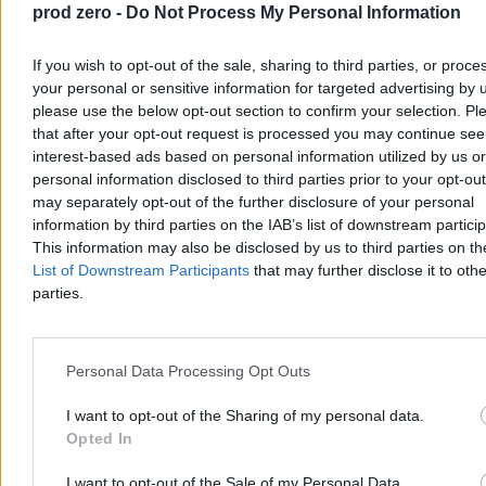
prod zero -
Do Not Process My Personal Information
If you wish to opt-out of the sale, sharing to third parties, or proce
your personal or sensitive information for targeted advertising by 
please use the below opt-out section to confirm your selection. Pl
„Wygląda jak wejście do gry”. Nawrocki
that after your opt-out request is processed you may continue see
zapowiada prezydencką strategię rozwoju
interest-based ads based on personal information utilized by us or
personal information disclosed to third parties prior to your opt-ou
W ciągu kilku miesięcy zostanie zaprezentowana „prezydencka
may separately opt-out of the further disclosure of your personal
strategia rozwoju”. Jej powstanie zapowiedział Karol Nawrocki w
information by third parties on the IAB’s list of downstream partici
przemówieniu podczas obchodów pierwszej rocznicy swojej
This information may also be disclosed by us to third parties on t
prezydentury. – Wierzę głęboko, że stanie się punktem odniesienia
List of Downstream Participants
that may further disclose it to othe
dla najbliższej kampanii parlamentarnej – powiedział.
parties.
Krzysztof Jabłonowski
Personal Data Processing Opt Outs
Wczoraj 20:58
4 min
I want to opt-out of the Sharing of my personal data.
Kraj
Opted In
I want to opt-out of the Sale of my Personal Data.