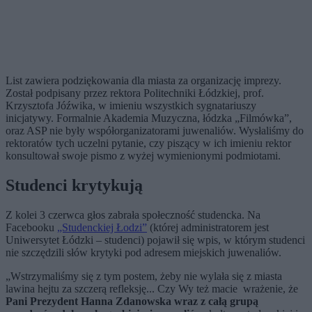
List zawiera podziękowania dla miasta za organizację imprezy.
Został podpisany przez rektora Politechniki Łódzkiej, prof.
Krzysztofa Jóźwika, w imieniu wszystkich sygnatariuszy
inicjatywy. Formalnie Akademia Muzyczna, łódzka „Filmówka”,
oraz ASP nie były współorganizatorami juwenaliów. Wysłaliśmy do
rektoratów tych uczelni pytanie, czy piszący w ich imieniu rektor
konsultował swoje pismo z wyżej wymienionymi podmiotami.
Studenci krytykują
Z kolei 3 czerwca głos zabrała społeczność studencka. Na
Facebooku
„Studenckiej Łodzi”
(której administratorem jest
Uniwersytet Łódzki – studenci) pojawił się wpis, w którym studenci
nie szczędzili słów krytyki pod adresem miejskich juwenaliów.
„Wstrzymaliśmy się z tym postem, żeby nie wylała się z miasta
lawina hejtu za szczerą refleksję... Czy Wy też macie wrażenie, że
Pani Prezydent Hanna Zdanowska wraz z całą grupą