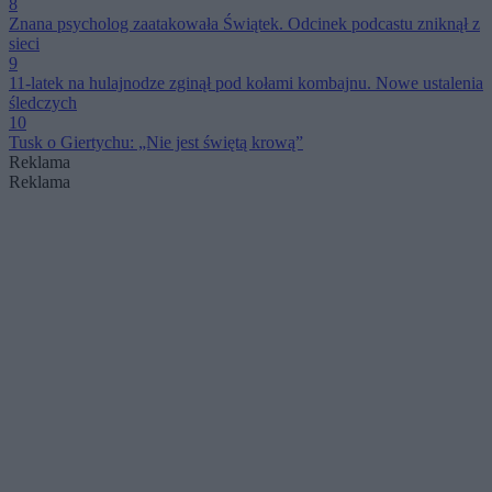
8
Znana psycholog zaatakowała Świątek. Odcinek podcastu zniknął z
sieci
9
11-latek na hulajnodze zginął pod kołami kombajnu. Nowe ustalenia
śledczych
10
Tusk o Giertychu: „Nie jest świętą krową”
Reklama
Reklama