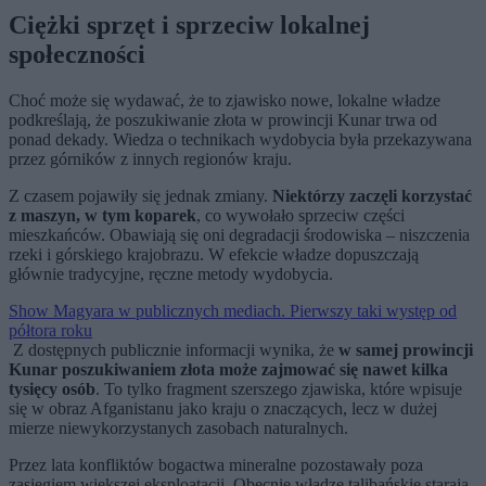
Ciężki sprzęt i sprzeciw lokalnej
społeczności
Choć może się wydawać, że to zjawisko nowe, lokalne władze
podkreślają, że poszukiwanie złota w prowincji Kunar trwa od
ponad dekady. Wiedza o technikach wydobycia była przekazywana
przez górników z innych regionów kraju.
Z czasem pojawiły się jednak zmiany.
Niektórzy zaczęli korzystać
z maszyn, w tym koparek
, co wywołało sprzeciw części
mieszkańców. Obawiają się oni degradacji środowiska – niszczenia
rzeki i górskiego krajobrazu. W efekcie władze dopuszczają
głównie tradycyjne, ręczne metody wydobycia.
Show Magyara w publicznych mediach. Pierwszy taki występ od
półtora roku
Z dostępnych publicznie informacji wynika, że
w samej prowincji
Kunar poszukiwaniem złota może zajmować się nawet kilka
tysięcy osób
. To tylko fragment szerszego zjawiska, które wpisuje
się w obraz Afganistanu jako kraju o znaczących, lecz w dużej
mierze niewykorzystanych zasobach naturalnych.
Przez lata konfliktów bogactwa mineralne pozostawały poza
zasięgiem większej eksploatacji. Obecnie władze talibańskie starają