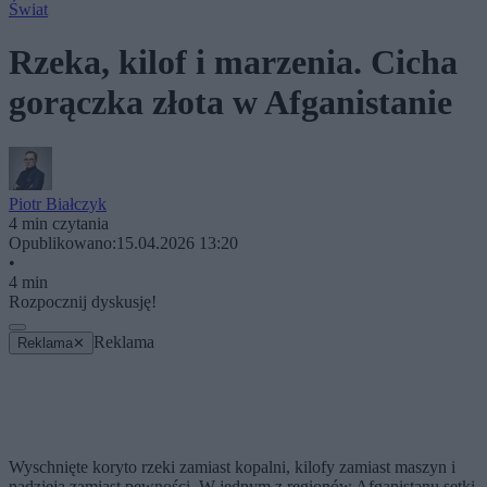
Świat
Rzeka, kilof i marzenia. Cicha
gorączka złota w Afganistanie
Piotr Białczyk
4 min czytania
Opublikowano:
15.04.2026 13:20
•
4 min
Rozpocznij dyskusję!
Reklama
Reklama
✕
Wyschnięte koryto rzeki zamiast kopalni, kilofy zamiast maszyn i
nadzieja zamiast pewności. W jednym z regionów Afganistanu setki