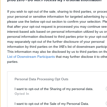
If you wish to opt-out of the sale, sharing to third parties, or proce
your personal or sensitive information for targeted advertising by 
please use the below opt-out section to confirm your selection. Pl
that after your opt-out request is processed you may continue see
interest-based ads based on personal information utilized by us or
personal information disclosed to third parties prior to your opt-ou
may separately opt-out of the further disclosure of your personal
Incydent w parlamencie Kosowa. Premier
information by third parties on the IAB’s list of downstream partici
obrzucony jajkami
This information may also be disclosed by us to third parties on t
List of Downstream Participants
that may further disclose it to othe
Obrady parlamentu w Kosowie zakończyły się skandalem. Premier
parties.
Albin Kurti został obrzucony jajkami przez posłankę opozycji Time
Kadrijaj. Incydent doprowadził do nagłego przerwania sesji i
pogłębił kryzys polityczny w kraju, w którym widmo kolejnych
wyborów staje się coraz bardziej realne.
Personal Data Processing Opt Outs
I want to opt-out of the Sharing of my personal data.
Opted In
Agnieszka Waś-Turecka
Dzisiaj 08:43
I want to opt-out of the Sale of my Personal Data.
3 min