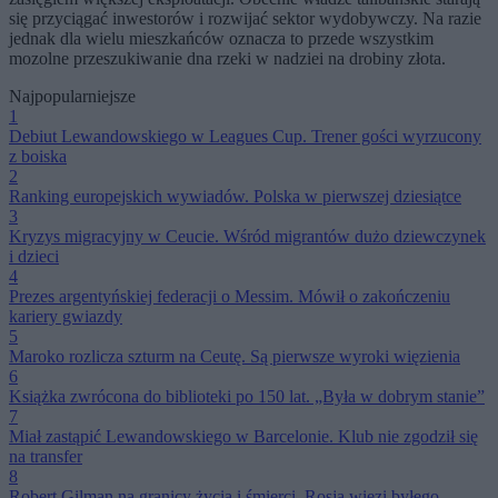
się przyciągać inwestorów i rozwijać sektor wydobywczy. Na razie
jednak dla wielu mieszkańców oznacza to przede wszystkim
mozolne przeszukiwanie dna rzeki w nadziei na drobiny złota.
Najpopularniejsze
1
Debiut Lewandowskiego w Leagues Cup. Trener gości wyrzucony
z boiska
2
Ranking europejskich wywiadów. Polska w pierwszej dziesiątce
3
Kryzys migracyjny w Ceucie. Wśród migrantów dużo dziewczynek
i dzieci
4
Prezes argentyńskiej federacji o Messim. Mówił o zakończeniu
kariery gwiazdy
5
Maroko rozlicza szturm na Ceutę. Są pierwsze wyroki więzienia
6
Książka zwrócona do biblioteki po 150 lat. „Była w dobrym stanie”
7
Miał zastąpić Lewandowskiego w Barcelonie. Klub nie zgodził się
na transfer
8
Robert Gilman na granicy życia i śmierci. Rosja więzi byłego