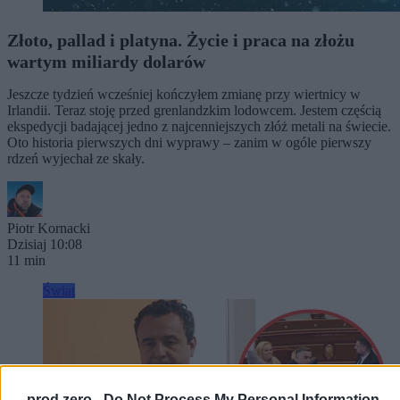
Złoto, pallad i platyna. Życie i praca na złożu
wartym miliardy dolarów
Jeszcze tydzień wcześniej kończyłem zmianę przy wiertnicy w
Irlandii. Teraz stoję przed grenlandzkim lodowcem. Jestem częścią
ekspedycji badającej jedno z najcenniejszych złóż metali na świecie.
Oto historia pierwszych dni wyprawy – zanim w ogóle pierwszy
rdzeń wyjechał ze skały.
Piotr Kornacki
Dzisiaj 10:08
11 min
Świat
prod zero -
Do Not Process My Personal Information