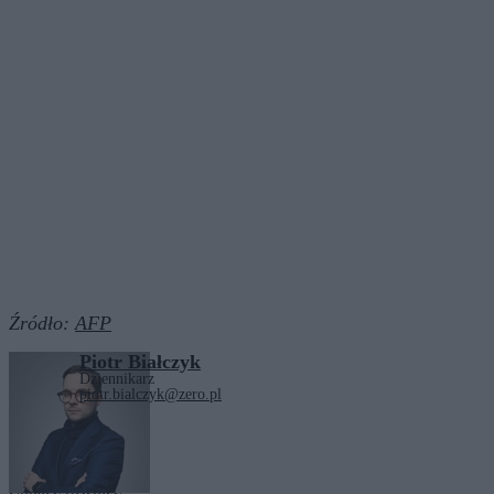
Źródło:
AFP
Piotr Białczyk
Dziennikarz
piotr.bialczyk@zero.pl
Tagi:
Afganistan
Zobacz również