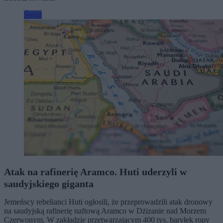
Świat
Atak na rafinerię Aramco. Huti uderzyli w
saudyjskiego giganta
Jemeńscy rebelianci Huti ogłosili, że przeprowadzili atak dronowy
na saudyjską rafinerię naftową Aramco w Dżizanie nad Morzem
Czerwonym. W zakładzie przetwarzającym 400 tys. baryłek ropy