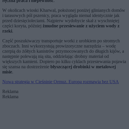
ręczna praca i niepewność
.
W okolicach wioski Kharwal, położonej poniżej glinianych domów
i tarasowych pól pszenicy, praca wygląda niemal identycznie jak
przed dziesięcioleciami. Najpierw wydobycie skał z wyschniętej
części koryta, później
żmudne przesiewanie z użyciem wody z
rzeki
.
Część poszukiwaczy transportuje worki z urobkiem po stromych
zboczach. Inni wykorzystują prowizoryczne narzędzia – wodę
czerpią do żółtych kanistrów przymocowanych do długich kijów, a
następnie polewają nią sita, oddzielając drobny materiał od
większych kamieni. Dopiero po kilku cyklach przesiewania pojawia
się szansa na dostrzeżenie
błyszczącej drobinki w metalowej
misie
.
Nowa strategia w Cieśninie Ormuz. Europa rozmawia bez USA
Reklama
Reklama