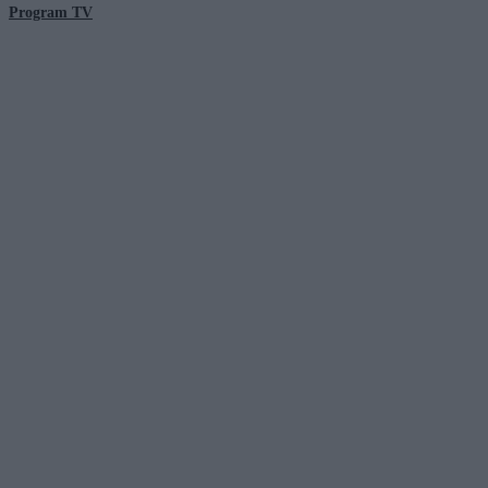
Program TV
© 2026 Kanał Zero Spółka Akcyjna