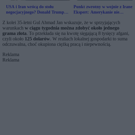
USA i Iran wrócą do stołu
Punkt zwrotny w wojnie z Irane
negocjacyjnego? Donald Trump
Ekspert: Amerykanie nie
podał termin
doszacowali przeciwnika
Z kolei 35-letni Gul Ahmad Jan wskazuje, że w sprzyjających
warunkach
w ciągu tygodnia można zdobyć około jednego
grama złota
. To przekłada się na kwotę sięgającą 8 tysięcy afgani,
czyli około
125 dolarów
. W realiach lokalnej gospodarki to suma
odczuwalna, choć okupiona ciężką pracą i niepewnością.
Reklama
Reklama