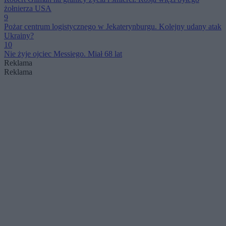
żołnierza USA
9
Pożar centrum logistycznego w Jekaterynburgu. Kolejny udany atak
Ukrainy?
10
Nie żyje ojciec Messiego. Miał 68 lat
Reklama
Reklama