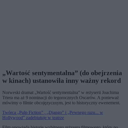
„Wartość sentymentalna” (do obejrzenia
w kinach)
ustanowiła inny ważny rekord
Norweski dramat „Wartość sentymentalna” w reżyserii Joachima
Triera ma aż 9 nominacji do tegorocznych Oscarów. A ponieważ
mówimy o filmie obcojęzycznym, jest to historyczny ewenement.
Twórca „Pulp Fiction” , „Django” i „Pewnego razu... w
Hollywood” zadebiutuje w teatrze
Film opowiada historię wybitnego reżysera filmowego, który po