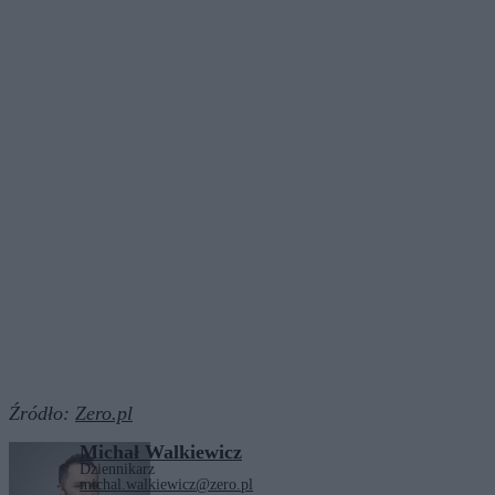
Źródło:
Zero.pl
Michał Walkiewicz
Dziennikarz
michal.walkiewicz@zero.pl