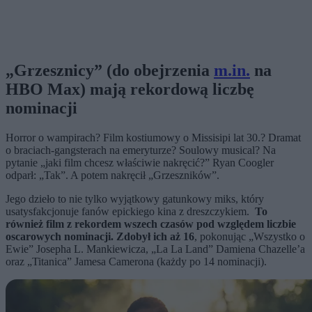
„Grzesznicy” (do obejrzenia
m.in.
na
HBO Max)
mają rekordową liczbę
nominacji
Horror o wampirach? Film kostiumowy o Missisipi lat 30.? Dramat
o braciach-gangsterach na emeryturze? Soulowy musical? Na
pytanie „jaki film chcesz właściwie nakręcić?” Ryan Coogler
odparł: „Tak”. A potem nakręcił „Grzeszników”.
Jego dzieło to nie tylko wyjątkowy gatunkowy miks, który
usatysfakcjonuje fanów epickiego kina z dreszczykiem.
To
również film z rekordem wszech czasów pod względem liczbie
oscarowych nominacji. Zdobył ich aż 16
, pokonując „Wszystko o
Ewie” Josepha L. Mankiewicza, „La La Land” Damiena Chazelle’a
oraz „Titanica”
Jamesa Camerona (każdy po 14 nominacji).