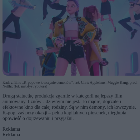
Kadr z filmu „K-popowe łowczynie demonów”, reż. Chris Applehans, Maggie Kang, prod.
Netflix (fot. mat.dystrybutora)
Drugą statuetkę produkcja zgarnie w kategorii najlepszy film
animowany. I znów - dziwnym nie jest. To mądre, dojrzałe i
efektowne kino dla całej rodziny. Są w nim demony, ich łowczynie,
K-pop, zaś przy okazji – pełna kapitalnych piosenek, niegłupia
opowieść o dojrzewaniu i przyjaźni.
Reklama
Reklama