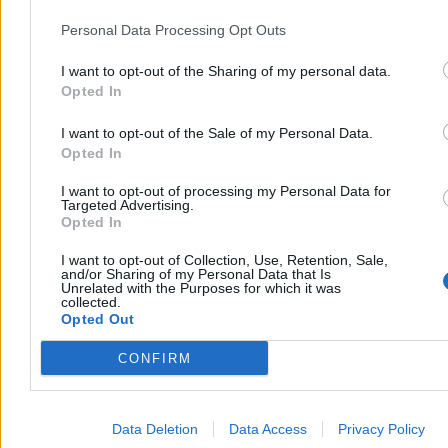
Personal Data Processing Opt Outs
I want to opt-out of the Sharing of my personal data.
Opted In
I want to opt-out of the Sale of my Personal Data.
Opted In
To jedna z ostatnich, „tradycyjnych”
I want to opt-out of processing my Personal Data for
Targeted Advertising.
oscarowych ceremonii
Opted In
I want to opt-out of Collection, Use, Retention, Sale,
Problemy z tożsamością, lecąca na łeb na szyję oglądalność,
and/or Sharing of my Personal Data that Is
anachroniczna formuła… To zaledwie wierzchołek góry lodowej
Unrelated with the Purposes for which it was
problemów, z którymi borykają się dziś Oscary. Tegoroczna
collected.
ceremonia będzie więc jedną z ostatnich w znajomej formule.
Opted Out
Już od 2029 r. Oscary przenoszą się z pasm telewizji liniowej na
CONFIRM
YouTube. Jakie zmiany w konwencji wymusi ten transfer? Tego
jeszcze nie wiadomo. Póki co pozostaje więc cieszyć się brokatem,
nowymi kategoriami i żartami prowadzącego – w tym roku, po raz
drugi,
będzie nim komik i prezenter Conan O’Brien.
Data Deletion
Data Access
Privacy Policy