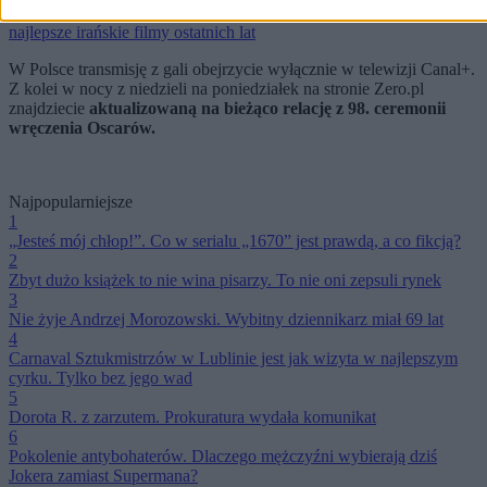
„Tatami”, "To był zwykły przypadek", "Nasienie świętej figi" -
najlepsze irańskie filmy ostatnich lat
W Polsce transmisję z gali obejrzycie wyłącznie w telewizji Canal+.
Z kolei w nocy z niedzieli na poniedziałek na stronie Zero.pl
znajdziecie
aktualizowaną na bieżąco relację z 98. ceremonii
wręczenia Oscarów.
Najpopularniejsze
1
„Jesteś mój chłop!”. Co w serialu „1670” jest prawdą, a co fikcją?
2
Zbyt dużo książek to nie wina pisarzy. To nie oni zepsuli rynek
3
Nie żyje Andrzej Morozowski. Wybitny dziennikarz miał 69 lat
4
Carnaval Sztukmistrzów w Lublinie jest jak wizyta w najlepszym
cyrku. Tylko bez jego wad
5
Dorota R. z zarzutem. Prokuratura wydała komunikat
6
Pokolenie antybohaterów. Dlaczego mężczyźni wybierają dziś
Jokera zamiast Supermana?