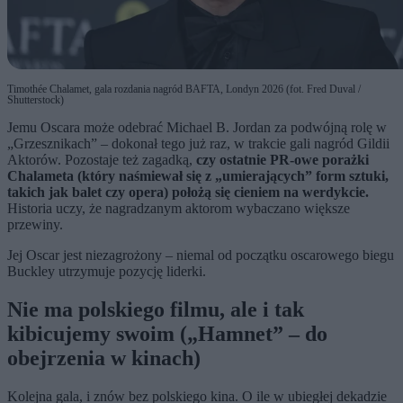
Timothée Chalamet, gala rozdania nagród BAFTA, Londyn 2026 (fot. Fred Duval /
Shutterstock)
Jemu Oscara może odebrać Michael B. Jordan za podwójną rolę w
„Grzesznikach” – dokonał tego już raz, w trakcie gali nagród Gildii
Aktorów. Pozostaje też zagadką,
czy ostatnie PR-owe porażki
Chalameta (który naśmiewał się z „umierających” form sztuki,
takich jak balet czy opera) położą się cieniem na werdykcie.
Historia uczy, że nagradzanym aktorom wybaczano większe
przewiny.
Jej Oscar jest niezagrożony – niemal od początku oscarowego biegu
Buckley utrzymuje pozycję liderki.
Nie ma polskiego filmu, ale i tak
kibicujemy swoim („Hamnet” – do
obejrzenia w kinach)
Kolejna gala, i znów bez polskiego kina. O ile w ubiegłej dekadzie