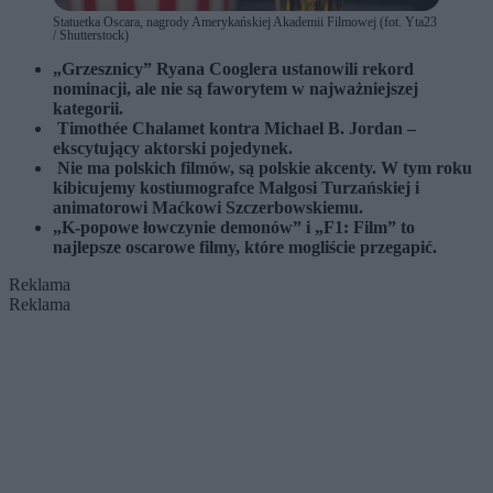
Statuetka Oscara, nagrody Amerykańskiej Akademii Filmowej (fot. Yta23
/ Shutterstock)
„Grzesznicy” Ryana Cooglera ustanowili rekord
nominacji, ale nie są faworytem w najważniejszej
kategorii.
Timothée Chalamet kontra Michael B. Jordan –
ekscytujący aktorski pojedynek.
Nie ma polskich filmów, są polskie akcenty. W tym roku
kibicujemy kostiumografce Małgosi Turzańskiej i
animatorowi Maćkowi Szczerbowskiemu.
„K-popowe łowczynie demonów” i „F1: Film” to
najlepsze oscarowe filmy, które mogliście przegapić.
Reklama
Reklama