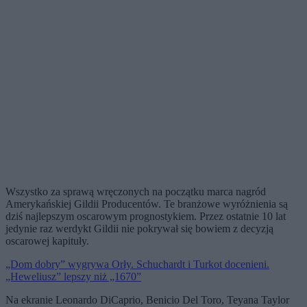
Wszystko za sprawą wręczonych na początku marca nagród
Amerykańskiej Gildii Producentów. Te branżowe wyróżnienia są
dziś najlepszym oscarowym prognostykiem. Przez ostatnie 10 lat
jedynie raz werdykt Gildii nie pokrywał się bowiem z decyzją
oscarowej kapituły.
„Dom dobry” wygrywa Orły. Schuchardt i Turkot docenieni.
„Heweliusz” lepszy niż „1670”
Na ekranie Leonardo DiCaprio, Benicio Del Toro, Teyana Taylor