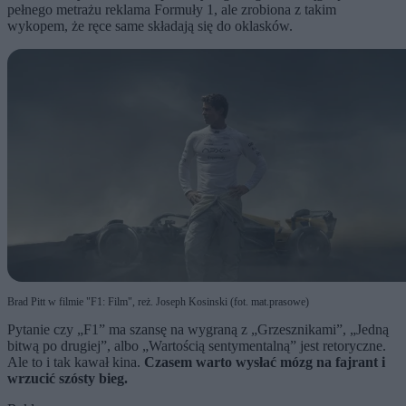
pełnego metrażu reklama Formuły 1, ale zrobiona z takim
wykopem, że ręce same składają się do oklasków.
Brad Pitt w filmie "F1: Film", reż. Joseph Kosinski (fot. mat.prasowe)
Pytanie czy „F1” ma szansę na wygraną z „Grzesznikami”, „Jedną
bitwą po drugiej”, albo „Wartością sentymentalną” jest retoryczne.
Ale to i tak kawał kina.
Czasem warto wysłać mózg na fajrant i
wrzucić szósty bieg.