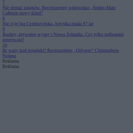
7
Nie deptać pająków. Recenzujemy widowisko „Spider-Man:
Całkiem nowy dzień”
8
Nie żyje Iga Cembrzyńska. Artystka miała 87 lat
9
Bunkry, prywatne wyspy i Nowa Zelandia. Czy tylko najbogatsi
przetrwają?
10
Ile waży koń trojański? Recenzujemy „Odyseję” Christophera
Nolana
Reklama
Reklama