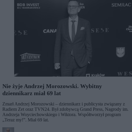
Nie żyje Andrzej Morozowski. Wybitny
dziennikarz miał 69 lat
Zmarł Andrzej Morozowski – dziennikarz i publicysta związany z
Radiem Zet oraz TVN24. Był zdobywcą Grand Press, Nagrody im.
Andrzeja Woyciechowskiego i Wiktora. Współtworzył program
„Teraz my!”. Miał 69 lat.