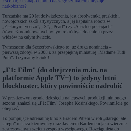
Escobar, El Chapo i inni. Dlaczego sztuka romantyzuje
narkobiznes?
Turzańska ma 20 lat doświadczenia, jest absolwentką praskich i
nowojorskich szkół artystycznych, a jej kapitalna robota w
„Zielonym rycerzu”, „X”, „Pearl” czy „Snach o pociągach”
(również nominowanych w tym roku) była doceniona przez
widzów na całym świecie.
Tymczasem dla Szczerbowskiego to już druga nominacja –
pierwszą zdobył w 2008 r. za przepiękną miniaturę „Madame Tutli-
Putli”.
Trzymamy kciuki!
„F1: Film" (do obejrzenia m.in. na
platformie Apple TV+) to jedyny letni
blockbuster, który powinniście nadrobić
W prestiżowym gronie dziesięciu najlepszych produkcji minionego
sezonu
znalazł się „F1: Film” Josepha Kosinskiego. Powinniście go
obejrzeć.
To pompujące adrenalinę kino z Bradem Pittem w roli „starego, ale
jarego” mistrza kierownicy oraz Javierem Bardemem jako wiecznie
zestresowanym szefem zespołu wyścigowego. Rozciągnięta do