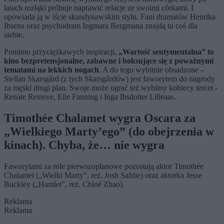
latach rozłąki próbuje naprawić relacje ze swoimi córkami. I
opowiada ją w iście skandynawskim stylu. Fani dramatów Henrika
Ibsena oraz psychodram Ingmara Bergmana znajdą tu coś dla
siebie.
Pomimo przyciężkawych inspiracji,
„Wartość sentymentalna” to
kino bezpretensjonalne, zabawne i boksujące się z poważnymi
tematami na lekkich nogach
. A do tego wybitnie obsadzone –
Stellan Skarsgård (z tych Skarsgårdów) jest faworytem do nagrody
za męski drugi plan. Swoje może ugrać też wybitny kobiecy tercet -
Renate Reinsve, Elle Fanning i Inga Ibsdotter Lilleaas.
Timothée Chalamet wygra Oscara za
„Wielkiego Marty’ego” (do obejrzenia w
kinach). Chyba, że… nie wygra
Faworytami za role pierwszoplanowe pozostają aktor Timothée
Chalamet („Wielki Marty”, reż. Josh Safdie) oraz aktorka Jesse
Buckley („Hamlet”, reż. Chloé Zhao).
Reklama
Reklama