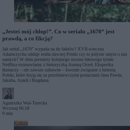
„Jesteś mój chłop!”. Co w serialu „1670” jest
prawdą, a co fikcją?
Jak serial „1670” wypada na tle faktów? XVII-wieczna
Adamczycha oddaje realia dawnej Polski czy to jedynie satyra o nas
samych? W dniu premiery kolejnego sezonu hitowego tytułu
Netflixa rozmawiamy z historyczką Joanną Orzeł. Ekspertka
tłumaczy – nie zawsze zabawne – kwestie związane z historią
Polski, które kryją się za prześmiewczymi postaciami Jana Pawła,
Jakuba, Anieli i Bogdana.
Agnieszka Waś-Turecka
Wczoraj 06:18
9 min
Kultura