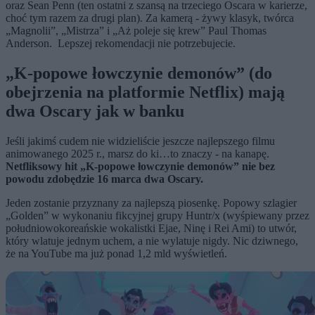
oraz Sean Penn (ten ostatni z szansą na trzeciego Oscara w karierze,
choć tym razem za drugi plan). Za kamerą - żywy klasyk, twórca
„Magnolii”, „Mistrza” i „Aż poleje się krew” Paul Thomas
Anderson.
Lepszej rekomendacji nie potrzebujecie.
„K-popowe łowczynie demonów” (do
obejrzenia na platformie Netflix) mają
dwa Oscary jak w banku
Jeśli jakimś cudem nie widzieliście jeszcze najlepszego filmu
animowanego 2025 r., marsz do ki…to znaczy - na kanapę.
Netfliksowy hit „K-popowe łowczynie demonów” nie bez
powodu zdobędzie 16 marca dwa Oscary.
Jeden zostanie przyznany za najlepszą piosenkę. Popowy szlagier
„Golden” w wykonaniu fikcyjnej grupy Huntr/x (wyśpiewany przez
południowokoreańskie wokalistki Ejae, Ninę i Rei Ami) to utwór,
który wlatuje jednym uchem, a nie wylatuje nigdy. Nic dziwnego,
że na YouTube ma już ponad 1,2 mld wyświetleń.