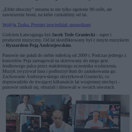
„Efekt uboczny” streamu to nie tylko ogolenie 90 osób, ale
zawieszenie broni, na które czekaliśmy od lat.
Wol(t)a Tuska. Premier powiedział: sprawdzam
Gościem Łatwoganga był
Jacek Tede Graniecki
– raper i
producent muzyczny. Od lat skonfliktowany był z innym muzykiem
–
Ryszardem Peją Andrzejewskim
.
Panowie nie pałali do siebie miłością od 2009 r. Podczas jednego z
koncertów Peja zareagował na skierowany do niego gest
środkowego palca przez małoletniego uczestnika wydarzenia.
Muzyk zwyzywał fana i podburzył tłum do zaatakowania go.
Zachowanie Andrzejewskiego skrytykował Graniecki, co
doprowadziło do trwającej kilkanaście lat wzajemnej niechęci –
panowie unikali się, obrażali i dissowali w swoich utworach.