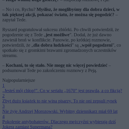
– No i co, Rychu?
Myślisz, że moglibyśmy dla dobra dzieci, w
tak pięknej akcji, pokazać światu, że można się pogodzić?
–
zapytał Tede.
Ryszard pogratulował sukcesu zbiórki. Po chwili potwierdził, że
pogodzenie się z Tede „
jest możliwe
”. Dodał, że już dawno
zawiesił broń w konflikcie. Panowie, po krótkiej rozmowie,
potwierdzili, że „
dla dobra ludzkości
” są „
wpół pogodzeni
”, co
spotkało się z gromkimi brawami zgromadzonych uczestników
streamu.
–
Kochani, to się stało. Nie mogę nic więcej powiedzieć
–
podsumował Tede po zakończeniu rozmowy z Peją.
Najpopularniejsze
1
„Jesteś mój chłop!”. Co w serialu „1670” jest prawdą, a co fikcją?
2
Zbyt dużo książek to nie wina pisarzy. To nie oni zepsuli rynek
3
Nie żyje Andrzej Morozowski. Wybitny dziennikarz miał 69 lat
4
Pokolenie antybohaterów. Dlaczego mężczyźni wybierają dziś
Jokera zamiast Supermana?