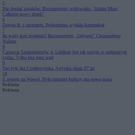
5
Nie deptać pająków. Recenzujemy widowisko „Spider-Man:
Całkiem nowy dzień”
6
Dorota R. z zarzutem. Prokuratura wydała komunikat
7
Ile waży koń trojański? Recenzujemy „Odyseję” Christophera
Nolana
8
Carnaval Sztukmistrzów w Lublinie jest jak wizyta w najlepszym
cyrku. Tylko bez jego wad
9
Nie żyje Iga Cembrzyńska. Artystka miała 87 lat
10
Z resortu na Wawel. Była minister kultury ma nową pracę
Reklama
Reklama