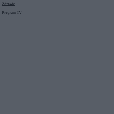
Zdrowie
Program TV
© 2026 Kanał Zero Spółka Akcyjna