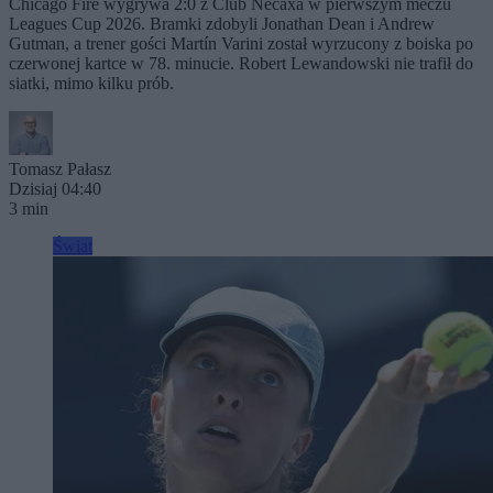
Chicago Fire wygrywa 2:0 z Club Necaxa w pierwszym meczu
Leagues Cup 2026. Bramki zdobyli Jonathan Dean i Andrew
Gutman, a trener gości Martín Varini został wyrzucony z boiska po
czerwonej kartce w 78. minucie. Robert Lewandowski nie trafił do
siatki, mimo kilku prób.
Tomasz Pałasz
Dzisiaj 04:40
3 min
Świat