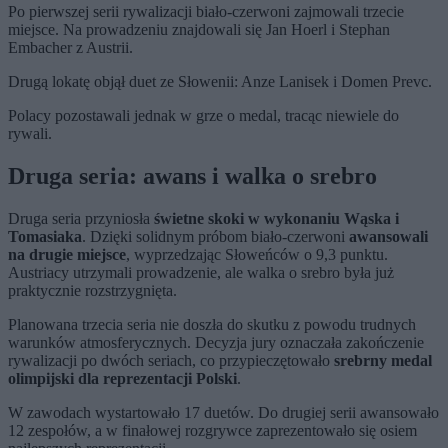
Po pierwszej serii rywalizacji biało-czerwoni zajmowali trzecie
miejsce. Na prowadzeniu znajdowali się Jan Hoerl i Stephan
Embacher z Austrii.
Drugą lokatę objął duet ze Słowenii: Anze Lanisek i Domen Prevc.
Polacy pozostawali jednak w grze o medal, tracąc niewiele do
rywali.
Druga seria: awans i walka o srebro
Druga seria przyniosła
świetne skoki w wykonaniu Wąska i
Tomasiaka
. Dzięki solidnym próbom biało-czerwoni
awansowali
na drugie miejsce
, wyprzedzając Słoweńców o 9,3 punktu.
Austriacy utrzymali prowadzenie, ale walka o srebro była już
praktycznie rozstrzygnięta.
Planowana trzecia seria nie doszła do skutku z powodu trudnych
warunków atmosferycznych. Decyzja jury oznaczała zakończenie
rywalizacji po dwóch seriach, co przypieczętowało
srebrny medal
olimpijski dla reprezentacji Polski
.
W zawodach wystartowało 17 duetów. Do drugiej serii awansowało
12 zespołów, a w finałowej rozgrywce zaprezentowało się osiem