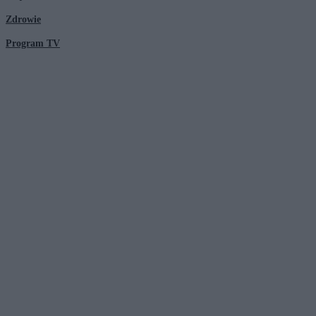
Zdrowie
Program TV
© 2026 Kanał Zero Spółka Akcyjna