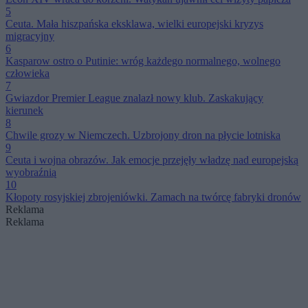
5
Ceuta. Mała hiszpańska eksklawa, wielki europejski kryzys
migracyjny
6
Kasparow ostro o Putinie: wróg każdego normalnego, wolnego
człowieka
7
Gwiazdor Premier League znalazł nowy klub. Zaskakujący
kierunek
8
Chwile grozy w Niemczech. Uzbrojony dron na płycie lotniska
9
Ceuta i wojna obrazów. Jak emocje przejęły władzę nad europejską
wyobraźnią
10
Kłopoty rosyjskiej zbrojeniówki. Zamach na twórcę fabryki dronów
Reklama
Reklama