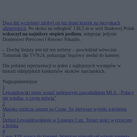
Dwa dni wcześniej zdobył on już drugi krążek na igrzyskach
olimpijskich
. Po skoku na odległość 138,5 m w serii finałowej Polak
wskoczył na najniższy stopień podium
, ustępując jedynie
Domenowi Prevcowi i Renowi Nikaido.
– Trochę lżejszy jest niż ten srebrny – powiedział wówczas
Tomasiak dla TVN24, pokazując brązowy medal do kamery.
Dla polskiej reprezentacji to jeden z najlepszych występów w
historii olimpijskich konkursów skoków narciarskich.
Najpopularniejsze
1
Lewandowski może zostać najlepszym zawodnikiem MLS. „Polacy
nie wiedzą, o czym mówią”
2
Maroko rozlicza szturm na Ceutę. Są pierwsze wyroki więzienia
3
Debiut Lewandowskiego w Leagues Cup. Trener gości wyrzucony
z boiska
4
Leon XIV wraca do korzeni. Watykan ujawnił cel wizyty papieża