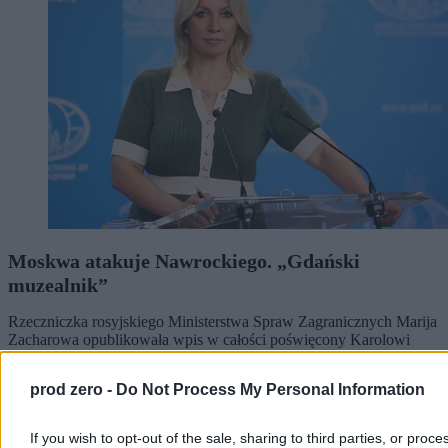
Moskwa atakuje Nawrockiego. „Gdański
muzealnik”
Rzeczniczka rosyjskiego Ministerstwa Spraw Zagranicznych Marija
Zacharowa opublikowała wpis w całości poświęcony Karolowi
Nawrockiemu. Propagandystka odniosła się do słów prezydenta RP
o pomocy Ukrainie i oskarżyła go o „kliniczną rusofobię” oraz
prod zero -
Do Not Process My Personal Information
nazwała „gdańskim muzealnikiem”.
If you wish to opt-out of the sale, sharing to third parties, or proce