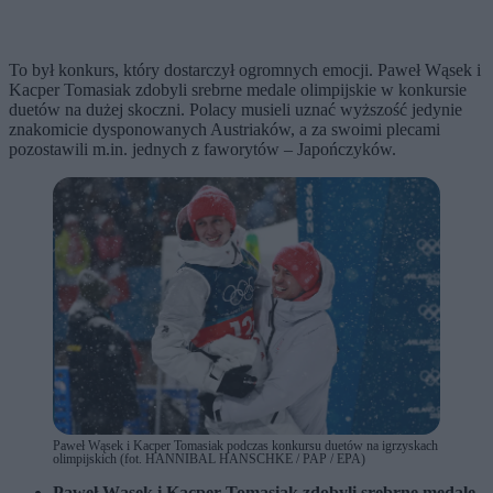
To był konkurs, który dostarczył ogromnych emocji. Paweł Wąsek i
Kacper Tomasiak zdobyli srebrne medale olimpijskie w konkursie
duetów na dużej skoczni. Polacy musieli uznać wyższość jedynie
znakomicie dysponowanych Austriaków, a za swoimi plecami
pozostawili m.in. jednych z faworytów – Japończyków.
Paweł Wąsek i Kacper Tomasiak podczas konkursu duetów na igrzyskach
olimpijskich (fot. HANNIBAL HANSCHKE / PAP / EPA)
Paweł Wąsek i Kacper Tomasiak zdobyli srebrne medale