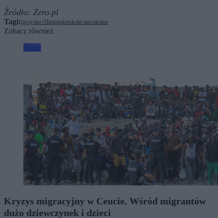
Źródło:
Zero.pl
Tagi:
Igrzyska Olimpijskie
skoki narciarskie
Zobacz również
Świat
Kryzys migracyjny w Ceucie. Wśród migrantów
dużo dziewczynek i dzieci