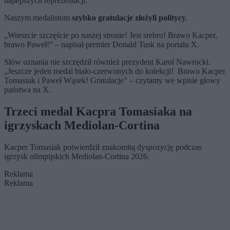
najlepszych reprezentacji.
Naszym medalistom
szybko gratulacje złożyli politycy
.
„Wreszcie szczęście po naszej stronie! Jest srebro! Brawo Kacper,
brawo Paweł!” – napisał premier Donald Tusk na portalu X.
Słów uznania nie szczędził również prezydent Karol Nawrocki.
„Jeszcze jeden medal biało-czerwonych do kolekcji! Brawo Kacper
Tomasiak i Paweł Wąsek! Gratulacje” – czytamy we wpisie głowy
państwa na X.
Trzeci medal Kacpra Tomasiaka na
igrzyskach Mediolan-Cortina
Kacper Tomasiak potwierdził znakomitą dyspozycję podczas
igrzysk olimpijskich Mediolan-Cortina 2026.
Reklama
Reklama