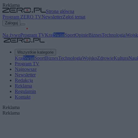
Reklama
Strona główna
Program ZERO TV
Newsletter
Zgłoś temat
Zaloguj
Na żywo
Program TV
Kraj
Świat
Sport
Opinie
Biznes
Technologia
Wojsk
Wszystkie kategorie
Kraj
Świat
Sport
Biznes
Technologia
Wojsko
Zdrowie
Kultura
Nau
Program TV
Najnowsze
Newsletter
Redakcja
Reklama
Regulamin
Kontakt
Reklama
Reklama