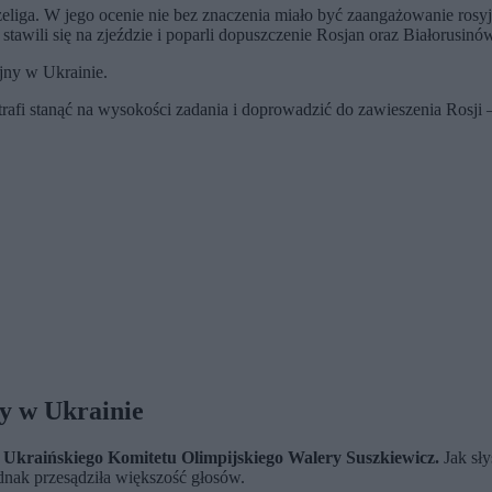
eliga. W jego ocenie nie bez znaczenia miało być zaangażowanie rosyjs
 stawili się na zjeździe i poparli dopuszczenie Rosjan oraz Białorus
jny w Ukrainie.
afi stanąć na wysokości zadania i doprowadzić do zawieszenia Rosji – 
y w Ukrainie
 Ukraińskiego Komitetu Olimpijskiego Walery Suszkiewicz.
Jak sły
dnak przesądziła większość głosów.