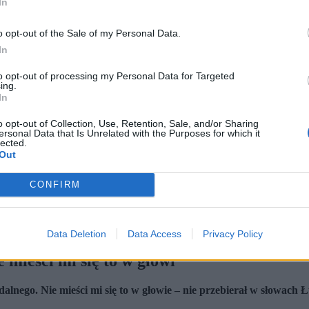
In
o opt-out of the Sale of my Personal Data.
In
to opt-out of processing my Personal Data for Targeted
ing.
In
o opt-out of Collection, Use, Retention, Sale, and/or Sharing
ersonal Data that Is Unrelated with the Purposes for which it
własnymi flagami. (fot. Mattia Ozbot / Stringer / Getty Images)
lected.
Out
wców z Rosji i Białorusi do startu pod narodowymi flagami podcz
ku zwycięstwa odegrane zostaną hymny tych państw.
na łamach "Przeglądu Sportowego"
krytykują te decyzję, wskazuj
CONFIRM
kiemu przyznano sześć miejsc startowych, a białoruskiemu – cztery.
Data Deletion
Data Access
Privacy Policy
 mieści mi się to w głowi"
rdalnego. Nie mieści mi się to w głowie – nie przebierał w słowach