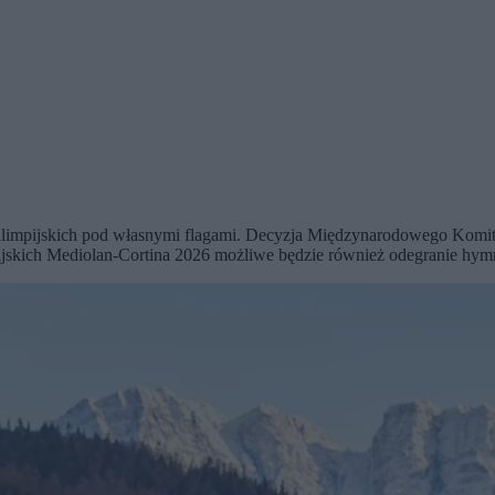
ralimpijskich pod własnymi flagami. Decyzja Międzynarodowego Komit
ijskich Mediolan-Cortina 2026 możliwe będzie również odegranie hy