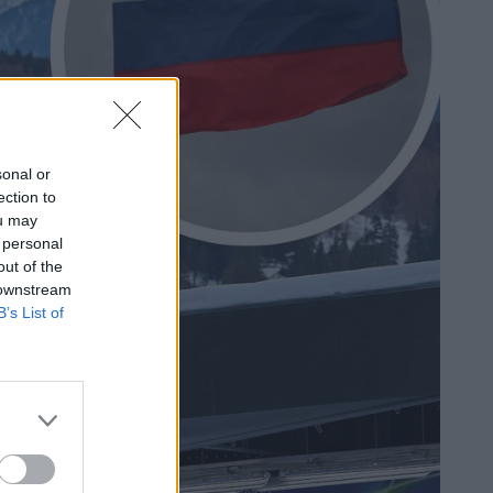
sonal or
ection to
ou may
 personal
out of the
 downstream
B’s List of