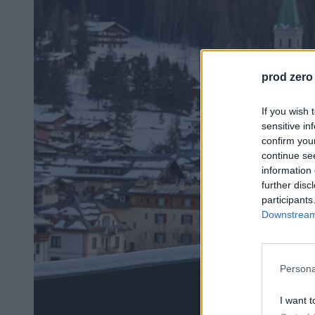
prod zero
If you wish 
sensitive in
confirm you
continue se
information 
further disc
participants
Downstream 
Persona
I want t