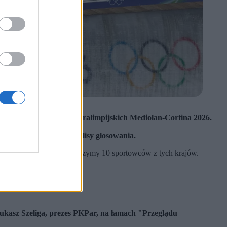
as
Zimowych Igrzysk Paralimpijskich Mediolan-Cortina 2026
.
ąc na kontrowersyjne kulisy głosowania.
 A zatem we Włoszech zobaczymy 10 sportowców z tych krajów.
 Łukasz Szeliga, prezes PKPar, na łamach "Przeglądu