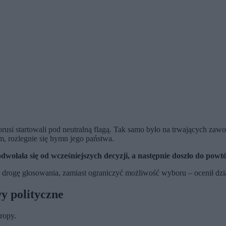
rusi startowali pod neutralną flagą. Tak samo było na trwających zawoda
 rozlegnie się hymn jego państwa.
dwołała się od wcześniejszych decyzji, a następnie doszło do powt
rogę głosowania, zamiast ograniczyć możliwość wyboru – ocenił dział
y polityczne
ropy.