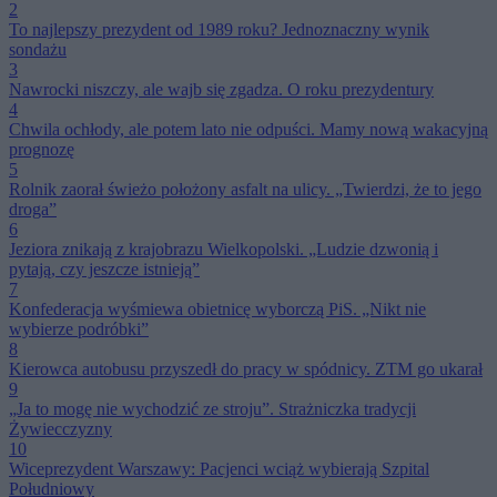
2
To najlepszy prezydent od 1989 roku? Jednoznaczny wynik
sondażu
3
Nawrocki niszczy, ale wajb się zgadza. O roku prezydentury
4
Chwila ochłody, ale potem lato nie odpuści. Mamy nową wakacyjną
prognozę
5
Rolnik zaorał świeżo położony asfalt na ulicy. „Twierdzi, że to jego
droga”
6
Jeziora znikają z krajobrazu Wielkopolski. „Ludzie dzwonią i
pytają, czy jeszcze istnieją”
7
Konfederacja wyśmiewa obietnicę wyborczą PiS. „Nikt nie
wybierze podróbki”
8
Kierowca autobusu przyszedł do pracy w spódnicy. ZTM go ukarał
9
„Ja to mogę nie wychodzić ze stroju”. Strażniczka tradycji
Żywiecczyzny
10
Wiceprezydent Warszawy: Pacjenci wciąż wybierają Szpital
Południowy