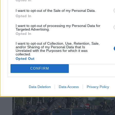
Zostało 150 km. Czego brakuje do docelowej sieci
I want to opt-out of the Sale of my Personal Data.
autostrad?
Opted In
Większość planowanej sieci autostrad w Polsce jest już
I want to opt-out of processing my Personal Data for
udostępniona kierowcom. Do osiągnięcia ostatecznego celu
Targeted Advertising.
podanego w rządowych rozporządzeniach brakuje niecałych 150
Opted In
kilometrów. Generalna Dyrekcja Dróg Krajowych i Autostrad
planuje domknięcie brakujących odcinków oraz rozbudowę
I want to opt-out of Collection, Use, Retention, Sale,
najbardziej zatłoczonych tras o dodatkowe pasy.
and/or Sharing of my Personal Data that Is
Unrelated with the Purposes for which it was
collected.
Opted Out
Agnieszka Waś-Turecka
CONFIRM
Dzisiaj 11:23
5 min
Kraj
Data Deletion
Data Access
Privacy Policy