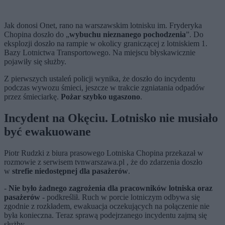
Jak donosi Onet, rano na warszawskim lotnisku im. Fryderyka
Chopina
doszło do
„
wybuchu nieznanego pochodzenia
”. Do
eksplozji doszło na rampie
w okolicy graniczącej z lotniskiem 1.
Bazy Lotnictwa Transportowego. Na miejscu błyskawicznie
pojawiły się służby.
Z pierwszych ustaleń policji wynika, że doszło do incydentu
podczas wywozu śmieci, jeszcze w trakcie zgniatania odpadów
przez śmieciarkę.
Pożar szybko ugaszono
.
Incydent na Okęciu. Lotnisko nie musiało
być ewakuowane
Piotr Rudzki z biura prasowego Lotniska Chopina przekazał w
rozmowie z serwisem tvnwarszawa.pl , że do zdarzenia doszło
w
strefie niedostępnej dla pasażerów
.
-
Nie było żadnego zagrożenia dla pracowników lotniska oraz
pasażerów
- podkreślił. Ruch w porcie lotniczym odbywa się
zgodnie z rozkładem, ewakuacja oczekujących na połączenie nie
była konieczna. Teraz sprawą podejrzanego incydentu zajmą się
służby.