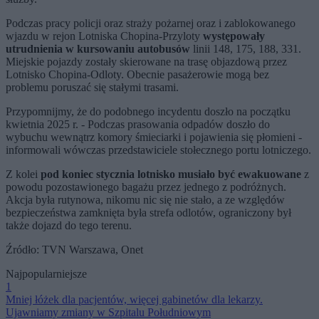
Podczas pracy policji oraz straży pożarnej oraz i zablokowanego
wjazdu w rejon Lotniska Chopina-Przyloty
występowały
utrudnienia w kursowaniu autobusów
linii 148, 175, 188, 331.
Miejskie pojazdy zostały skierowane na trasę objazdową przez
Lotnisko Chopina-Odloty. Obecnie pasażerowie mogą bez
problemu poruszać się stałymi trasami.
Przypomnijmy, że do podobnego incydentu doszło na początku
kwietnia 2025 r. - Podczas prasowania odpadów doszło do
wybuchu wewnątrz komory śmieciarki i pojawienia się płomieni -
informowali wówczas przedstawiciele stołecznego portu lotniczego.
Z kolei
pod koniec stycznia lotnisko musiało być ewakuowane
z
powodu pozostawionego bagażu przez jednego z podróżnych.
Akcja była rutynowa, nikomu nic się nie stało, a ze względów
bezpieczeństwa zamknięta była strefa odlotów, ograniczony był
także dojazd do tego terenu.
Źródło: TVN Warszawa, Onet
Najpopularniejsze
1
Mniej łóżek dla pacjentów, więcej gabinetów dla lekarzy.
Ujawniamy zmiany w Szpitalu Południowym