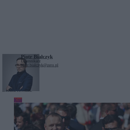
Piotr Białczyk
Dziennikarz
piotr.bialczyk@zero.pl
Tagi:
Warszawa
Zobacz również
Kraj