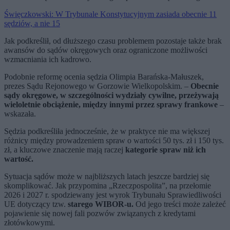
Święczkowski: W Trybunale Konstytucyjnym zasiada obecnie 11
sędziów, a nie 15
Jak podkreślił, od dłuższego czasu problemem pozostaje także brak
awansów do sądów okręgowych oraz ograniczone możliwości
wzmacniania ich kadrowo.
Podobnie reformę ocenia sędzia Olimpia Barańska-Małuszek,
prezes Sądu Rejonowego w Gorzowie Wielkopolskim. –
Obecnie
sądy okręgowe, w szczególności wydziały cywilne, przeżywają
wieloletnie obciążenie, między innymi przez sprawy frankowe
–
wskazała.
Sędzia podkreśliła jednocześnie, że w praktyce nie ma większej
różnicy między prowadzeniem spraw o wartości 50 tys. zł i 150 tys.
zł, a kluczowe znaczenie mają raczej
kategorie spraw niż ich
wartość.
Sytuacja sądów może w najbliższych latach jeszcze bardziej się
skomplikować. Jak przypomina „Rzeczpospolita”, na przełomie
2026 i 2027 r. spodziewany jest wyrok Trybunału Sprawiedliwości
UE dotyczący tzw.
starego WIBOR-u.
Od jego treści może zależeć
pojawienie się nowej fali pozwów związanych z kredytami
złotówkowymi.