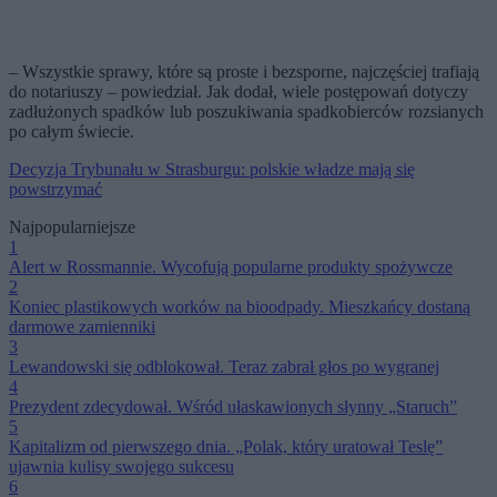
– Wszystkie sprawy, które są proste i bezsporne, najczęściej trafiają
do notariuszy – powiedział. Jak dodał, wiele postępowań dotyczy
zadłużonych spadków lub poszukiwania spadkobierców rozsianych
po całym świecie.
Decyzja Trybunału w Strasburgu: polskie władze mają się
powstrzymać
Najpopularniejsze
1
Alert w Rossmannie. Wycofują popularne produkty spożywcze
2
Koniec plastikowych worków na bioodpady. Mieszkańcy dostaną
darmowe zamienniki
3
Lewandowski się odblokował. Teraz zabrał głos po wygranej
4
Prezydent zdecydował. Wśród ułaskawionych słynny „Staruch”
5
Kapitalizm od pierwszego dnia. „Polak, który uratował Teslę”
ujawnia kulisy swojego sukcesu
6