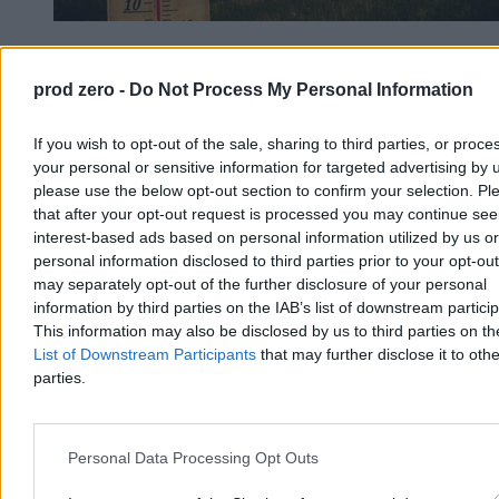
Upały do 38 stopni i nawałnice. IMGW i RCB
wydały alerty dla Polski
prod zero -
Do Not Process My Personal Information
Polska zmaga się z falą ekstremalnych zjawisk pogodowych.
If you wish to opt-out of the sale, sharing to third parties, or proce
IMGW oraz Rządowe Centrum Bezpieczeństwa wydały ostrzeżenia
przed skwarem dochodzącym do 38 stopni oraz gwałtownymi
your personal or sensitive information for targeted advertising by 
burzami z gradem i silnym wiatrem. Alertami objęto niemal cały
please use the below opt-out section to confirm your selection. Pl
kraj, a na rzekach możliwe są podtopienia.
that after your opt-out request is processed you may continue see
interest-based ads based on personal information utilized by us or
personal information disclosed to third parties prior to your opt-ou
may separately opt-out of the further disclosure of your personal
Agnieszka Waś-Turecka
information by third parties on the IAB’s list of downstream partici
Dzisiaj 08:36
This information may also be disclosed by us to third parties on t
4 min
List of Downstream Participants
that may further disclose it to othe
Kraj
parties.
Personal Data Processing Opt Outs