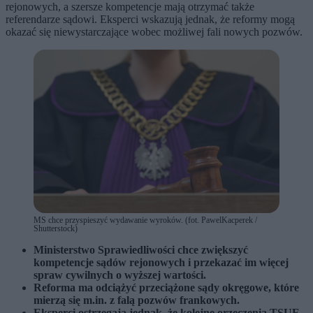
rejonowych, a szersze kompetencje mają otrzymać także
referendarze sądowi. Eksperci wskazują jednak, że reformy mogą
okazać się niewystarczające wobec możliwej fali nowych pozwów.
MS chce przyspieszyć wydawanie wyroków. (fot. PawelKacperek /
Shutterstock)
Ministerstwo Sprawiedliwości chce zwiększyć
kompetencje sądów rejonowych i przekazać im więcej
spraw cywilnych o wyższej wartości.
Reforma ma odciążyć przeciążone sądy okręgowe, które
mierzą się m.in. z falą pozwów frankowych.
Eksperci ostrzegają jednak, że kolejne orzeczenia TSUE