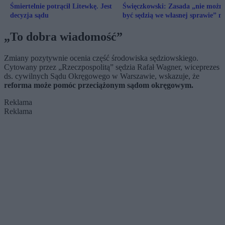
Śmiertelnie potrącił Litewkę. Jest
Święczkowski: Zasada „nie możn
decyzja sądu
być sędzią we własnej sprawie” ni
dotyczy TK
„To dobra wiadomość”
Zmiany pozytywnie ocenia część środowiska sędziowskiego.
Cytowany przez „Rzeczpospolitą” sędzia Rafał Wagner, wiceprezes
ds. cywilnych Sądu Okręgowego w Warszawie, wskazuje, że
reforma może pomóc przeciążonym sądom okręgowym.
Reklama
Reklama