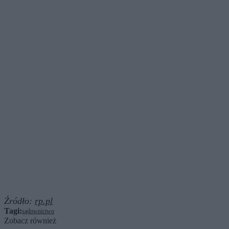
Źródło:
rp.pl
Tagi:
sądownictwo
Zobacz również