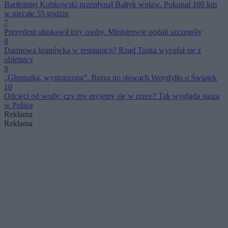
Bartłomiej Kubkowski przepłynął Bałtyk wpław. Pokonał 160 km
w niecałe 55 godzin
7
Prezydent ułaskawił trzy osoby. Ministrowie podali szczegóły
8
Darmowa kranówka w restauracji? Rząd Tuska wycofał się z
obietnicy
9
„Głupiutka, wystraszona”. Burza po słowach Woydyłło o Świątek
10
Odcięci od wody: czy my myjemy się w rzece? Tak wygląda susza
w Polsce
Reklama
Reklama