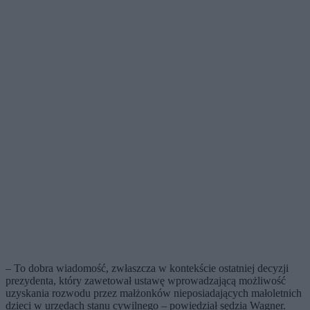
– To dobra wiadomość, zwłaszcza w kontekście ostatniej decyzji
prezydenta, który zawetował ustawę wprowadzającą możliwość
uzyskania rozwodu przez małżonków nieposiadających małoletnich
dzieci w urzędach stanu cywilnego – powiedział sędzia Wagner.