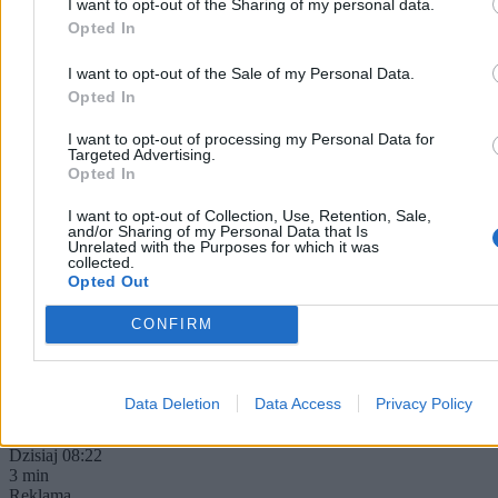
I want to opt-out of the Sharing of my personal data.
Opted In
I want to opt-out of the Sale of my Personal Data.
Opted In
I want to opt-out of processing my Personal Data for
Targeted Advertising.
Opted In
I want to opt-out of Collection, Use, Retention, Sale,
Konfederacja przygotowuje się do wyborów.
and/or Sharing of my Personal Data that Is
Zaczyna już układać listy
Unrelated with the Purposes for which it was
collected.
Opted Out
Choć do wyborów parlamentarnych pozostało sporo czasu, w
Konfederacji miała rozpocząć się już rywalizacja o najlepsze
CONFIRM
miejsca na listach. Starcie frakcji Krzysztofa Bosaka i Sławomira
Mentzena może przesądzić o przyszłej koalicji z PiS.
Data Deletion
Data Access
Privacy Policy
Agnieszka Waś-Turecka
Dzisiaj 08:22
3 min
Reklama