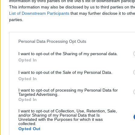
information by third parties on the IAB’s list of downstream partici
This information may also be disclosed by us to third parties on t
List of Downstream Participants
that may further disclose it to othe
parties.
Dwaj bracia topili się w zbiorniku. Stan jednego z
nich jest krytyczny
Personal Data Processing Opt Outs
Śledczy wyjaśniają okoliczności sobotniego wypadku przy ul.
Komuny Paryskiej w Szczecinie, gdzie w zbiorniku
I want to opt-out of the Sharing of my personal data.
przeciwpożarowym topili się dwaj chłopcy w wieku 9 i 11 lat.
Opted In
Dzięki natychmiastowej akcji ratunkowej żyją, lecz stan jednego z
nich jest krytyczny.
I want to opt-out of the Sale of my Personal Data.
Opted In
I want to opt-out of processing my Personal Data for
Agnieszka Waś-Turecka
Targeted Advertising.
Dzisiaj 13:49
Opted In
3 min
Reklama
I want to opt-out of Collection, Use, Retention, Sale,
Reklama
and/or Sharing of my Personal Data that Is
Unrelated with the Purposes for which it was
collected.
Opted Out