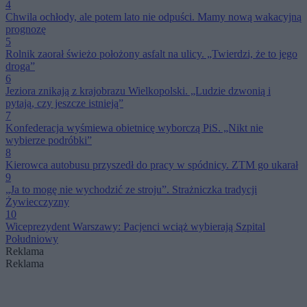
4
Chwila ochłody, ale potem lato nie odpuści. Mamy nową wakacyjną
prognozę
5
Rolnik zaorał świeżo położony asfalt na ulicy. „Twierdzi, że to jego
droga”
6
Jeziora znikają z krajobrazu Wielkopolski. „Ludzie dzwonią i
pytają, czy jeszcze istnieją”
7
Konfederacja wyśmiewa obietnicę wyborczą PiS. „Nikt nie
wybierze podróbki”
8
Kierowca autobusu przyszedł do pracy w spódnicy. ZTM go ukarał
9
„Ja to mogę nie wychodzić ze stroju”. Strażniczka tradycji
Żywiecczyzny
10
Wiceprezydent Warszawy: Pacjenci wciąż wybierają Szpital
Południowy
Reklama
Reklama