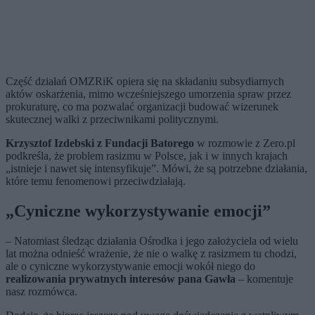
Część działań OMZRiK opiera się na składaniu subsydiarnych
aktów oskarżenia, mimo wcześniejszego umorzenia spraw przez
prokuraturę, co ma pozwalać organizacji budować wizerunek
skutecznej walki z przeciwnikami politycznymi.
Krzysztof Izdebski z Fundacji Batorego
w rozmowie z Zero.pl
podkreśla, że problem rasizmu w Polsce, jak i w innych krajach
„istnieje i nawet się intensyfikuje”. Mówi, że są potrzebne działania,
które temu fenomenowi przeciwdziałają.
„Cyniczne wykorzystywanie emocji”
– Natomiast śledząc działania Ośrodka i jego założyciela od wielu
lat można odnieść wrażenie, że nie o walkę z rasizmem tu chodzi,
ale o cyniczne wykorzystywanie emocji wokół niego do
realizowania prywatnych interesów pana Gawła
– komentuje
nasz rozmówca.