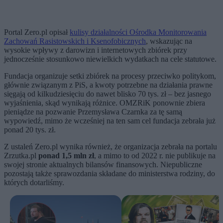
Portal Zero.pl opisał
kulisy działalności Ośrodka Monitorowania
Zachowań Rasistowskich i Ksenofobicznych
, wskazując na
wysokie wpływy z darowizn i internetowych zbiórek przy
jednocześnie stosunkowo niewielkich wydatkach na cele statutowe.
Fundacja organizuje setki zbiórek na procesy przeciwko politykom,
głównie związanym z PiS, a kwoty potrzebne na działania prawne
sięgają od kilkudziesięciu do nawet blisko 70 tys. zł – bez jasnego
wyjaśnienia, skąd wynikają różnice. OMZRiK ponownie zbiera
pieniądze na pozwanie Przemysława Czarnka za tę samą
wypowiedź, mimo że wcześniej na ten sam cel fundacja zebrała już
ponad 20 tys. zł.
Z ustaleń Zero.pl wynika również, że organizacja zebrała na portalu
Zrzutka.pl
ponad 1,5 mln zł
, a mimo to od 2022 r. nie publikuje na
swojej stronie aktualnych bilansów finansowych. Niepubliczne
pozostają także sprawozdania składane do ministerstwa rodziny, do
których dotarliśmy.