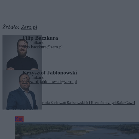
Źródło:
Zero.pl
Filip Baczkura
Dziennikarz
filip.baczkura@zero.pl
Krzysztof Jabłonowski
Dziennikarz
krzysztof.jablonowski@zero.pl
Tagi:
Ośrodek Monitorowania Zachowań Rasistowskich i Ksenofobicznych
Rafał Gaweł
Zobacz również
Kraj