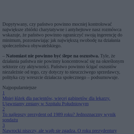
Dopytywany, czy państwo powinno mocniej kontrolować
największe zbiórki charytatywne i antyhejtowe nasz rozmówca
wskazuje, że państwo powinno ograniczyć swoją ingerencję do
minimum, pozostawiając jak największą swobodę na działania
społeczeństwa obywatelskiego.
–
Natomiast nie powinno być ślepe na oszustwa.
Tyle, że
działania państwa nie powinny koncentrować się na określonym
sektorze czy aktywności. Państwo powinno ścigać oszustów
niezależnie od tego, czy dotyczy to nieuczciwego sprzedawcy,
polityka czy wreszcie działacza społecznego – podsumowuje.
Najpopularniejsze
1
Mniej łóżek dla pacjentów, więcej gabinetów dla lekarzy.
Ujawniamy zmiany w Szpitalu Południowym
2
To najlepszy prezydent od 1989 roku? Jednoznaczny wynik
sondażu
3
Nawrocki niszczy, ale wajb się zgadza. O roku prezydentury