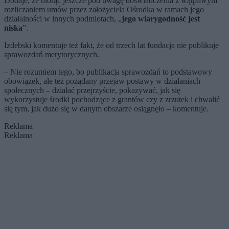
Dodaje, że biorąc jeszcze pod uwagę doświadczenia z wątpliwym
rozliczaniem umów przez założyciela Ośrodka w ramach jego
działalności w innych podmiotach, „
jego wiarygodność jest
niska
”.
Izdebski komentuje też fakt, że od trzech lat fundacja nie publikuje
sprawozdań merytorycznych.
– Nie rozumiem tego, bo publikacja sprawozdań to podstawowy
obowiązek, ale też pożądany przejaw postawy w działaniach
społecznych – działać przejrzyście, pokazywać, jak się
wykorzystuje środki pochodzące z grantów czy z zrzutek i chwalić
się tym, jak dużo się w danym obszarze osiągnęło – komentuje.
Reklama
Reklama