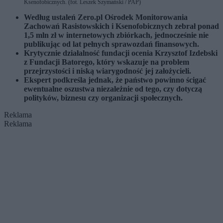
Ksenofobicznych. (fot. Leszek Szymański / PAP)
Według ustaleń Zero.pl Ośrodek Monitorowania
Zachowań Rasistowskich i Ksenofobicznych zebrał ponad
1,5 mln zł w internetowych zbiórkach, jednocześnie nie
publikując od lat pełnych sprawozdań finansowych.
Krytycznie działalność fundacji ocenia Krzysztof Izdebski
z Fundacji Batorego, który wskazuje na problem
przejrzystości i niską wiarygodność jej założycieli.
Ekspert podkreśla jednak, że państwo powinno ścigać
ewentualne oszustwa niezależnie od tego, czy dotyczą
polityków, biznesu czy organizacji społecznych.
Reklama
Reklama