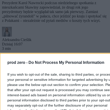
Prezydent Karol Nawrocki podczas niedzielnego spotkania z
mieszkańcami Skawiny zapowiedział, że drugi rok jego
prezydentury będzie wyglądał tak samo jak pierwszy. Zamiast
„pilnować żyrandoli” w pałacu, chce jeździć po kraju i spotykać się
z Polakami – niezależnie od pytań mediów o koszty tych wizyt.
Aleksandra Cieślik
Dzisiaj 16:07
3 min
Kraj
prod zero -
Do Not Process My Personal Information
If you wish to opt-out of the sale, sharing to third parties, or proce
your personal or sensitive information for targeted advertising by 
please use the below opt-out section to confirm your selection. Pl
that after your opt-out request is processed you may continue see
interest-based ads based on personal information utilized by us or
personal information disclosed to third parties prior to your opt-ou
may separately opt-out of the further disclosure of your personal