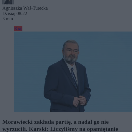
Agnieszka Waś-Turecka
Dzisiaj 08:22
3 min
Kraj
Morawiecki zakłada partię, a nadal go nie
wyrzucili. Karski: Liczyliśmy na opamiętanie