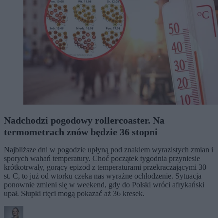
Nadchodzi pogodowy rollercoaster. Na
termometrach znów będzie 36 stopni
Najbliższe dni w pogodzie upłyną pod znakiem wyrazistych zmian i
sporych wahań temperatury. Choć początek tygodnia przyniesie
krótkotrwały, gorący epizod z temperaturami przekraczającymi 30
st. C, to już od wtorku czeka nas wyraźne ochłodzenie. Sytuacja
ponownie zmieni się w weekend, gdy do Polski wróci afrykański
upał. Słupki rtęci mogą pokazać aż 36 kresek.