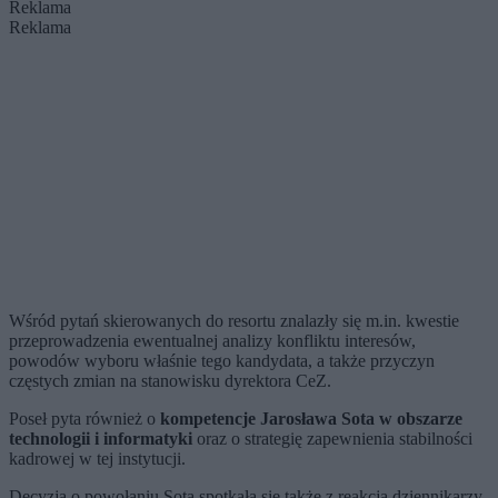
Reklama
Reklama
Wśród pytań skierowanych do resortu znalazły się m.in. kwestie
przeprowadzenia ewentualnej analizy konfliktu interesów,
powodów wyboru właśnie tego kandydata, a także przyczyn
częstych zmian na stanowisku dyrektora CeZ.
Poseł pyta również o
kompetencje Jarosława Sota w obszarze
technologii i informatyki
oraz o strategię zapewnienia stabilności
kadrowej w tej instytucji.
Decyzja o powołaniu Sota spotkała się także z reakcją dziennikarzy.