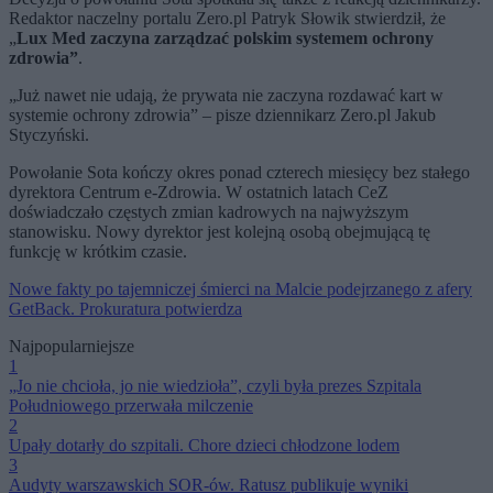
Redaktor naczelny portalu Zero.pl Patryk Słowik stwierdził, że
„
Lux Med zaczyna zarządzać polskim systemem ochrony
zdrowia”
.
„Już nawet nie udają, że prywata nie zaczyna rozdawać kart w
systemie ochrony zdrowia” – pisze dziennikarz Zero.pl Jakub
Styczyński.
Powołanie Sota kończy okres ponad czterech miesięcy bez stałego
dyrektora Centrum e-Zdrowia. W ostatnich latach CeZ
doświadczało częstych zmian kadrowych na najwyższym
stanowisku. Nowy dyrektor jest kolejną osobą obejmującą tę
funkcję w krótkim czasie.
Nowe fakty po tajemniczej śmierci na Malcie podejrzanego z afery
GetBack. Prokuratura potwierdza
Najpopularniejsze
1
„Jo nie chcioła, jo nie wiedzioła”, czyli była prezes Szpitala
Południowego przerwała milczenie
2
Upały dotarły do szpitali. Chore dzieci chłodzone lodem
3
Audyty warszawskich SOR-ów. Ratusz publikuje wyniki