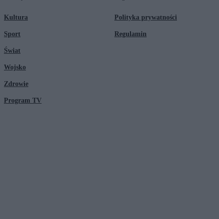
Kultura
Polityka prywatności
Sport
Regulamin
Świat
Wojsko
Zdrowie
Program TV
© 2026 Kanał Zero Spółka Akcyjna