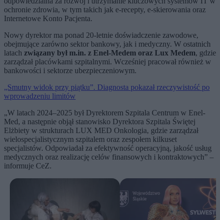
odpowiedzialna za rozwój i utrzymanie kluczowych systemów IT w
ochronie zdrowia, w tym takich jak e-recepty, e-skierowania oraz
Internetowe Konto Pacjenta.
Nowy dyrektor ma ponad 20-letnie doświadczenie zawodowe,
obejmujące zarówno sektor bankowy, jak i medyczny. W ostatnich
latach
związany był m.in. z Enel-Medem oraz Lux Medem
, gdzie
zarządzał placówkami szpitalnymi. Wcześniej pracował również w
bankowości i sektorze ubezpieczeniowym.
„Smutny widok przy piątku”. Diagnosta pokazał rzeczywistość po
wprowadzeniu limitów
„W latach 2024–2025 był Dyrektorem Szpitala Centrum w Enel-
Med, a następnie objął stanowisko Dyrektora Szpitala Świętej
Elżbiety w strukturach LUX MED Onkologia, gdzie zarządzał
wielospecjalistycznym szpitalem oraz zespołem kilkuset
specjalistów. Odpowiadał za efektywność operacyjną, jakość usług
medycznych oraz realizację celów finansowych i kontraktowych” –
informuje CeZ.