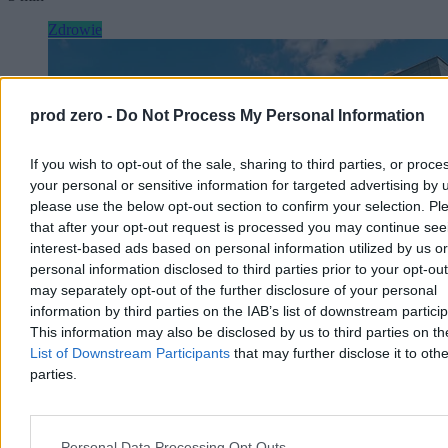
Zdrowie
prod zero -
Do Not Process My Personal Information
If you wish to opt-out of the sale, sharing to third parties, or proce
your personal or sensitive information for targeted advertising by 
please use the below opt-out section to confirm your selection. Pl
that after your opt-out request is processed you may continue see
interest-based ads based on personal information utilized by us or
personal information disclosed to third parties prior to your opt-ou
may separately opt-out of the further disclosure of your personal
information by third parties on the IAB’s list of downstream partici
This information may also be disclosed by us to third parties on t
Upały dotarły do szpitali. Chore dzieci chłodzone
List of Downstream Participants
that may further disclose it to othe
lodem
parties.
Ekstremalne upały postawiły w trudnej sytuacji nawet szpitale. Na
oddziale kardiologii dziecięcej w Rzeszowie nie ma klimatyzacji, a
rodzice sami chłodzą dzieci lodem i wiatrakami. Personel przyznaje,
Personal Data Processing Opt Outs