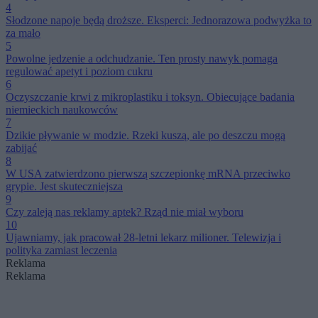
4
Słodzone napoje będą droższe. Eksperci: Jednorazowa podwyżka to
za mało
5
Powolne jedzenie a odchudzanie. Ten prosty nawyk pomaga
regulować apetyt i poziom cukru
6
Oczyszczanie krwi z mikroplastiku i toksyn. Obiecujące badania
niemieckich naukowców
7
Dzikie pływanie w modzie. Rzeki kuszą, ale po deszczu mogą
zabijać
8
W USA zatwierdzono pierwszą szczepionkę mRNA przeciwko
grypie. Jest skuteczniejsza
9
Czy zaleją nas reklamy aptek? Rząd nie miał wyboru
10
Ujawniamy, jak pracował 28-letni lekarz milioner. Telewizja i
polityka zamiast leczenia
Reklama
Reklama