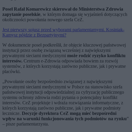
Poseł Rafał Komarewicz skierował do Ministerstwa Zdrowia
zapytanie poselskie
, w którym domaga się wyjaśnień dotyczących
okoliczności powołania nowego szefa CeZ.
Jest pierwszy sojusz przed wyborami parlamentarnymi. Kosiniak-
Kamysz pójdzie z Bezpartyjnymi?
W dokumencie poseł podkreślił, że objęcie kluczowej państwowej
instytucji przez osobę związaną wcześniej z największymi
prywatnymi sieciami medycznymi
może rodzić ryzyko konfliktu
interesów.
Centrum e-Zdrowia odpowiada bowiem za rozwój
systemów, z których korzystają zarówno publiczne, jak i prywatne
placówki.
„Powołanie osoby bezpośrednio związanej z największymi
prywatnymi sieciami medycznymi w Polsce na stanowisko szefa
państwowej instytucji odpowiedzialnej za cyfryzację publicznego
systemu ochrony zdrowia rodzi pytania o potencjalny konflikt
interesów. CeZ projektuje i wdraża rozwiązania informatyczne, z
których korzystają zarówno publiczne, jak i prywatne podmioty
lecznicze.
Decyzje dyrektora CeZ mogą mieć bezpośredni
wpływ na warunki funkcjonowania tych podmiotów na rynku
”
– pisze parlamentarzysta.