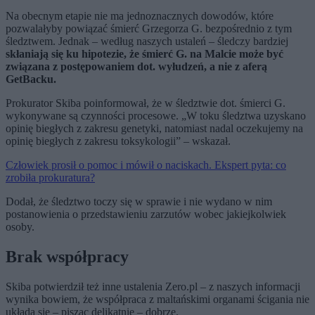
Na obecnym etapie nie ma jednoznacznych dowodów, które
pozwalałyby powiązać śmierć Grzegorza G. bezpośrednio z tym
śledztwem. Jednak – według naszych ustaleń – śledczy bardziej
skłaniają się ku hipotezie, że śmierć G. na Malcie może być
związana z postępowaniem dot. wyłudzeń, a nie z aferą
GetBacku.
Prokurator Skiba poinformował, że w śledztwie dot. śmierci G.
wykonywane są czynności procesowe. „W toku śledztwa uzyskano
opinię biegłych z zakresu genetyki, natomiast nadal oczekujemy na
opinię biegłych z zakresu toksykologii” – wskazał.
Człowiek prosił o pomoc i mówił o naciskach. Ekspert pyta: co
zrobiła prokuratura?
Dodał, że śledztwo toczy się w sprawie i nie wydano w nim
postanowienia o przedstawieniu zarzutów wobec jakiejkolwiek
osoby.
Brak współpracy
Skiba potwierdził też inne ustalenia Zero.pl – z naszych informacji
wynika bowiem, że współpraca z maltańskimi organami ścigania nie
układa się – pisząc delikatnie – dobrze.