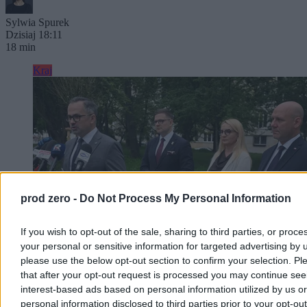
Sylwia Spurek
Dzisiaj 18:11
18 min
Kraj
prod zero -
Do Not Process My Personal Information
If you wish to opt-out of the sale, sharing to third parties, or proce
your personal or sensitive information for targeted advertising by 
please use the below opt-out section to confirm your selection. Pl
that after your opt-out request is processed you may continue see
800+ to za mało. Rozwój Plus Morawieckiego
interest-based ads based on personal information utilized by us or
mówi o ponad 3 tysiącach
personal information disclosed to third parties prior to your opt-ou