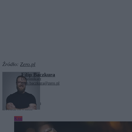
Źródło:
Zero.pl
Filip Baczkura
Dziennikarz
filip.baczkura@zero.pl
Tagi:
GetBack
prokuratura
Zobacz również
Kraj