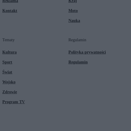
Reklama
Kraj
Kontakt
Moto
Nauka
Tematy
Regulamin
Kultura
Polityka prywatności
Sport
Regulamin
Świat
Wojsko
Zdrowie
Program TV
© 2026 Kanał Zero Spółka Akcyjna