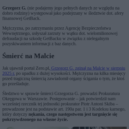
Grzegorz G.
(nie podajemy jego pełnych danych ze względu na
dobro rodziny) występował jako podejrzany w śledztwie dot. afery
finansowej GetBack.
Mężczyzna, po zatrzymaniu przez Agencję Bezpieczeństwa
Wewnętrznego, usłyszał zarzuty w wątku dot. wielomilionowej
defraudacji na szkodę GetBacku w związku z nielegalnym
pozyskiwaniem informacji z baz danych.
Śmierć na Malcie
Jak ujawnił portal Zero.pl,
Grzegorz G. zginął na Malcie w sierpniu
2025 r.
po upadku z dużej wysokości. Mężczyzna na kilka miesięcy
przed tragiczną śmiercią zawiadomił organy ścigania o tym, że ktoś
go prześladuje.
Śledztwo w sprawie śmierci Grzegorza G. prowadzi Prokuratura
Okręgowa w Warszawie. Postępowanie – jak potwierdził nam
wcześniej rzecznik tej jednostki prokurator Piotr Antoni Skiba –
prowadzone jest na podstawie art. 190a par. 1 i 3 Kodeksu karnego,
który dotyczy
nękania, czego następstwem jest targnięcie się
pokrzywdzonego na własne życie.