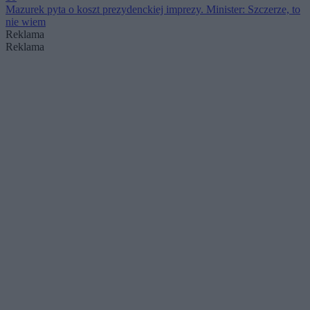
Mazurek pyta o koszt prezydenckiej imprezy. Minister: Szczerze, to
nie wiem
Reklama
Reklama