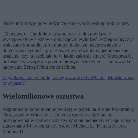
Nasze informacje potwierdza rzecznik warszawskiej prokuratury.
„Grzegorz G. i podmioty gospodarcze z nim powiązane
występowały w śledztwie dotyczącym wyłudzeń, którego dotyczył
wskazany komunikat prokuratury, jednakże przeprowadzone
dotychczas czynności procesowe nie pozwoliły na jednoznaczne
ustalenie, czy, a jeżeli tak, to w jakim zakresie śmierć Grzegorza G.
pozostaje w związku z przedmiotowym śledztwem” – odpowiada
na pytania Zero.pl Piotr Antoni Skiba.
Zagadkowa śmierć podejrzanego w aferze GetBack. „Minister musi
to wyjaśnić”
Wielomilionowe oszustwa
Wspomniany komunikat pojawił się w piątek na stronie Prokuratury
Okręgowej w Warszawie. Dotyczy szeroko zakrojonego
postępowania w sprawie oszustw i prania pieniędzy. W jego ramach
zatrzymano 14 kwietnia trzy osoby: Michała L., Kamila K. oraz
Marcina D.