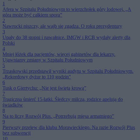
1
Afera w Szpitalu Południowym to wierzchołek góry lodowej. „A
góra może być całkiem spora”
2
Nawrocki niszczy, ale wajb się zgadza. O roku prezydentury
3
Upały do 38 stopni i nawałnice. IMGW i RCB wydały alerty dla
Polski
4
Mniej łóżek dla pacjentów, więcej gabinetów dla lekarzy.
Ujawniamy zmiany w Szpitalu Południowym
5
Trzaskowski przedstawił wyniki audytu w Szpitalu Południowym.
„Rekordowy dyżur to 110 godzin”
6
Tusk o Giertychu: „Nie jest świętą krową”
7
Tragiczna śmierć 15-latki. Śledczy milczą, rodzice apelują do
świadków
8
Na to liczy Rozwój Plus. „Potrzebują mięsa armatniego”
9
Pierwszy przelew dla klubu Morawieckiego. Na razie Rozwój Plus
bez subwencji
10