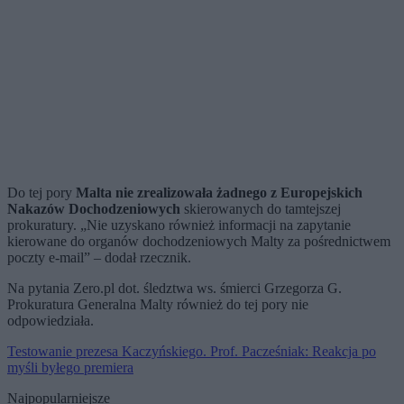
Do tej pory
Malta nie zrealizowała żadnego z Europejskich
Nakazów Dochodzeniowych
skierowanych do tamtejszej
prokuratury. „Nie uzyskano również informacji na zapytanie
kierowane do organów dochodzeniowych Malty za pośrednictwem
poczty e-mail” – dodał rzecznik.
Na pytania Zero.pl dot. śledztwa ws. śmierci Grzegorza G.
Prokuratura Generalna Malty również do tej pory nie
odpowiedziała.
Testowanie prezesa Kaczyńskiego. Prof. Pacześniak: Reakcja po
myśli byłego premiera
Najpopularniejsze