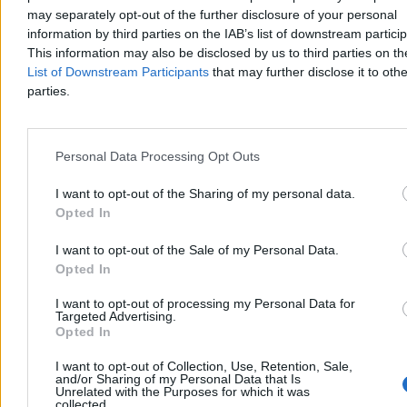
may separately opt-out of the further disclosure of your personal
Politycy klubu Rozwój Plus przedstawili propozycje mające
information by third parties on the IAB’s list of downstream partici
zatrzymać kryzys demograficzny w Polsce. Wśród pomysłów
This information may also be disclosed by us to third parties on t
znalazły się pensja rodzicielska dla opiekunów małych dzieci oraz
List of Downstream Participants
that may further disclose it to othe
emerytalna składka rodzinna, która ma rekompensować rodzicom
parties.
niższe świadczenia emerytalne wynikające z macierzyństwa.
Personal Data Processing Opt Outs
Tomasz Pałasz
Dzisiaj 17:23
I want to opt-out of the Sharing of my personal data.
4 min
Opted In
Kraj
I want to opt-out of the Sale of my Personal Data.
Opted In
I want to opt-out of processing my Personal Data for
Targeted Advertising.
Opted In
I want to opt-out of Collection, Use, Retention, Sale,
and/or Sharing of my Personal Data that Is
Unrelated with the Purposes for which it was
collected.