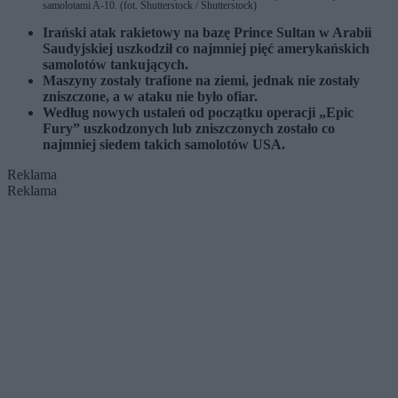
samolotami A-10. (fot. Shutterstock / Shutterstock)
Irański atak rakietowy na bazę Prince Sultan w Arabii
Saudyjskiej uszkodził co najmniej pięć amerykańskich
samolotów tankujących.
Maszyny zostały trafione na ziemi, jednak nie zostały
zniszczone, a w ataku nie było ofiar.
Według nowych ustaleń od początku operacji „Epic
Fury” uszkodzonych lub zniszczonych zostało co
najmniej siedem takich samolotów USA.
Reklama
Reklama