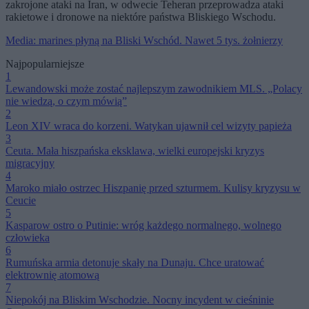
zakrojone ataki na Iran, w odwecie Teheran przeprowadza ataki
rakietowe i dronowe na niektóre państwa Bliskiego Wschodu.
Media: marines płyną na Bliski Wschód. Nawet 5 tys. żołnierzy
Najpopularniejsze
1
Lewandowski może zostać najlepszym zawodnikiem MLS. „Polacy
nie wiedzą, o czym mówią”
2
Leon XIV wraca do korzeni. Watykan ujawnił cel wizyty papieża
3
Ceuta. Mała hiszpańska eksklawa, wielki europejski kryzys
migracyjny
4
Maroko miało ostrzec Hiszpanię przed szturmem. Kulisy kryzysu w
Ceucie
5
Kasparow ostro o Putinie: wróg każdego normalnego, wolnego
człowieka
6
Rumuńska armia detonuje skały na Dunaju. Chce uratować
elektrownię atomową
7
Niepokój na Bliskim Wschodzie. Nocny incydent w cieśninie