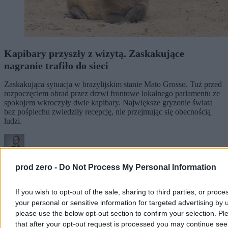
Kapibary przyszły z wizytą. Zaskakujące
nagranie trafiło do sieci
Zaskakująca sytuacja w brazylijskim stanie Mato Grosso. Tuż przed
rozpoczęciem obrad przez drzwi frontowe lokalnego parlamentu ze
spokojem wkroczyły dwie kapibary. Największe gryzonie świata
bez pośpiechu zwiedziły recepcję, nie przejmując się obecnością
ludzi.
Agnieszka Waś-Turecka
prod zero -
Do Not Process My Personal Information
Dzisiaj 11:42
2 min
Reklama
If you wish to opt-out of the sale, sharing to third parties, or proce
Reklama
your personal or sensitive information for targeted advertising by 
please use the below opt-out section to confirm your selection. Pl
that after your opt-out request is processed you may continue see