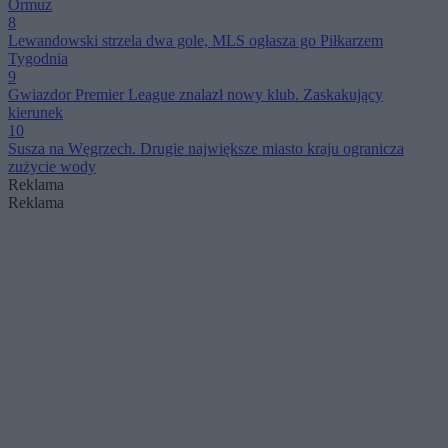
Ormuz
8
Lewandowski strzela dwa gole, MLS ogłasza go Piłkarzem
Tygodnia
9
Gwiazdor Premier League znalazł nowy klub. Zaskakujący
kierunek
10
Susza na Węgrzech. Drugie największe miasto kraju ogranicza
zużycie wody
Reklama
Reklama