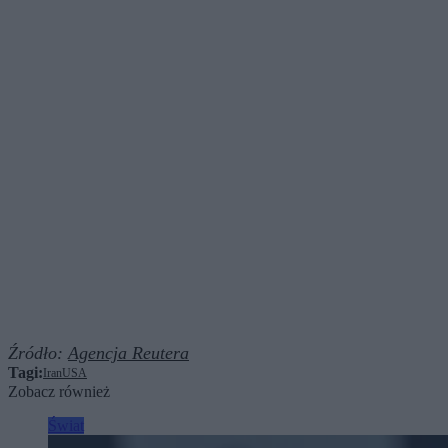
Źródło:
Agencja Reutera
Tagi:
Iran
USA
Zobacz również
Świat