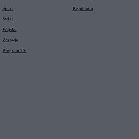
Sport
Regulamin
Świat
Wojsko
Zdrowie
Program TV
© 2026 Kanał Zero Spółka Akcyjna