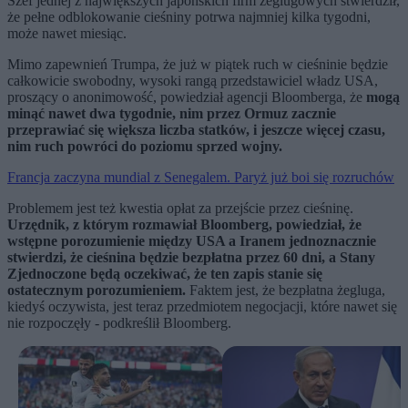
Szef jednej z największych japońskich firm żeglugowych stwierdził,
że pełne odblokowanie cieśniny potrwa najmniej kilka tygodni,
może nawet miesiąc.
Mimo zapewnień Trumpa, że już w piątek ruch w cieśninie będzie
całkowicie swobodny, wysoki rangą przedstawiciel władz USA,
proszący o anonimowość, powiedział agencji Bloomberga, że
mogą
minąć nawet dwa tygodnie, nim przez Ormuz zacznie
przeprawiać się większa liczba statków, i jeszcze więcej czasu,
nim ruch powróci do poziomu sprzed wojny.
Francja zaczyna mundial z Senegalem. Paryż już boi się rozruchów
Problemem jest też kwestia opłat za przejście przez cieśninę.
Urzędnik, z którym rozmawiał Bloomberg, powiedział, że
wstępne porozumienie między USA a Iranem jednoznacznie
stwierdzi, że cieśnina będzie bezpłatna przez 60 dni, a Stany
Zjednoczone będą oczekiwać, że ten zapis stanie się
ostatecznym porozumieniem.
Faktem jest, że bezpłatna żegluga,
kiedyś oczywista, jest teraz przedmiotem negocjacji, które nawet się
nie rozpoczęły - podkreślił Bloomberg.