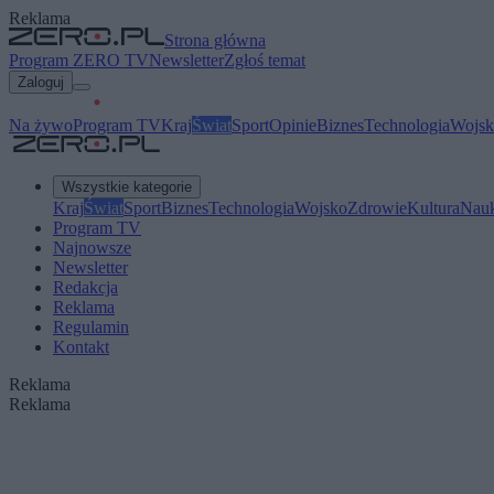
Reklama
Strona główna
Program ZERO TV
Newsletter
Zgłoś temat
Zaloguj
Na żywo
Program TV
Kraj
Świat
Sport
Opinie
Biznes
Technologia
Wojsk
Wszystkie kategorie
Kraj
Świat
Sport
Biznes
Technologia
Wojsko
Zdrowie
Kultura
Nau
Program TV
Najnowsze
Newsletter
Redakcja
Reklama
Regulamin
Kontakt
Reklama
Reklama