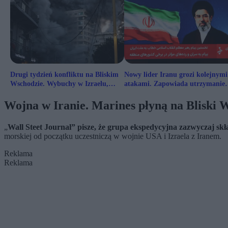
Drugi tydzień konfliktu na Bliskim
Nowy lider Iranu grozi kolejnymi
Wschodzie. Wybuchy w Izraelu,
atakami. Zapowiada utrzymanie
Iranie i Dubaju
blokady Ormuz
Wojna w Iranie. Marines płyną na Bliski
„
Wall Steet Journal” pisze, że grupa ekspedycyjna zazwyczaj skła
morskiej od początku uczestniczą w wojnie USA i Izraela z Iranem.
Reklama
Reklama