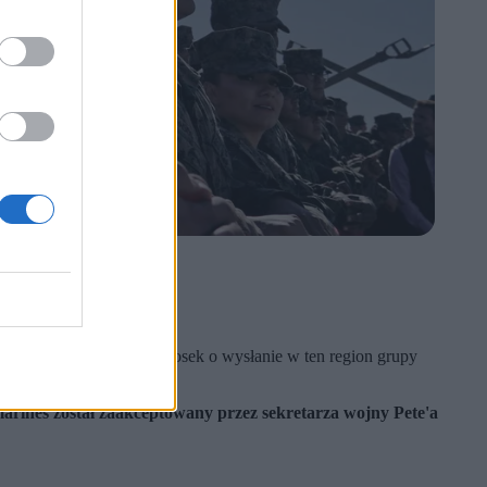
ournal”.
on miał zaakceptować wniosek o wysłanie w ten region grupy
renach zamorskich.
rines został zaakceptowany przez sekretarza wojny Pete'a