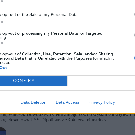
In
o opt-out of the Sale of my Personal Data.
In
to opt-out of processing my Personal Data for Targeted
ing.
In
o opt-out of Collection, Use, Retention, Sale, and/or Sharing
ersonal Data that Is Unrelated with the Purposes for which it
lected.
Out
rines i amerykańskie okręty bojowe podają amerykańskie media.
CONFIRM
dycyjna piechoty morskiej.
ć walkę o odblokowanie cieśniny Ormuz – twierdzi „Wall Street J
 na Bliski Wschód
– podał jako pierwszy „Wall Street Journal”. Pentag
Data Deletion
Data Access
Privacy Policy
adzić działania bojowe poza granicami własnego państwa, w tym na te
gonu,
wniosek Dowództwa Centralnego USA o wysłanie okrętów i ma
kręt desantowy USS Tripoli wraz z żołnierzami marines.