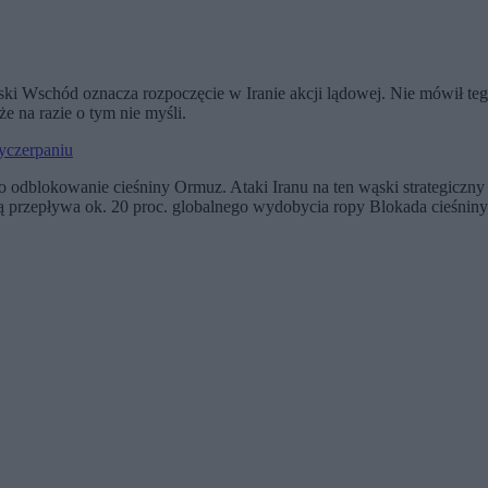
iski Wschód oznacza rozpoczęcie w Iranie akcji lądowej. Nie mówił te
e na razie o tym nie myśli.
wyczerpaniu
odblokowanie cieśniny Ormuz. Ataki Iranu na ten wąski strategiczny 
ką przepływa ok. 20 proc. globalnego wydobycia ropy Blokada cieśni