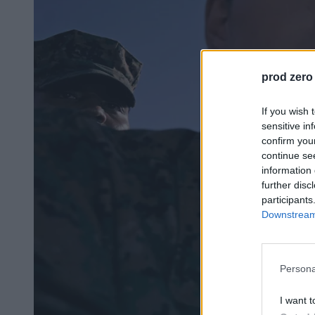
prod zero
If you wish 
sensitive in
confirm you
continue se
information 
further disc
participants
Downstream 
Persona
I want t