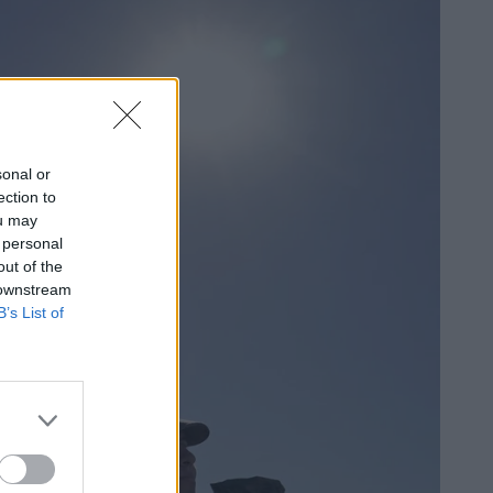
sonal or
ection to
ou may
 personal
out of the
 downstream
B’s List of