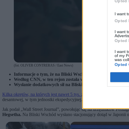
Opted 
I want t
Opted 
I want 
Advertis
Opted 
I want t
of my P
was col
Opted 
(fot. OLIVER CONTRERAS / East News)
Informacje o tym, że na Bliski Wschód płyną żołnierze ma
Według CNN, w ten rejon została wysłana jednostka ekspe
Wysłanie dodatkowych sił na Bliski Wschód może sugerowa
Kilka okrętów, na których jest nawet 5 tys. żołnierzy marines, płynie
desantowej, w tym jednostki ekspedycyjnej. To oddział mający prow
Jak podał „Wall Street Journal”, powołując się na urzędników Penta
Hegsetha.
Na Bliski Wschód wysłano stacjonujący dotąd w Japonii o