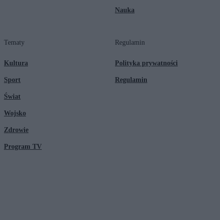
Nauka
Tematy
Regulamin
Kultura
Polityka prywatności
Sport
Regulamin
Świat
Wojsko
Zdrowie
Program TV
© 2026 Kanał Zero Spółka Akcyjna