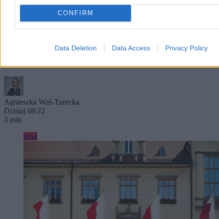
Konfederacja przygotowuje się do wyborów.
CONFIRM
Zaczyna już układać listy
Choć do wyborów parlamentarnych pozostało sporo czasu, w
Konfederacji miała rozpocząć się już rywalizacja o najlepsze
Data Deletion
Data Access
Privacy Policy
miejsca na listach. Starcie frakcji Krzysztofa Bosaka i Sławomira
Mentzena może przesądzić o przyszłej koalicji z PiS.
Agnieszka Waś-Turecka
Dzisiaj 08:22
3 min
Kraj