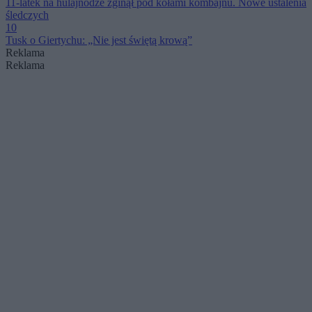
11-latek na hulajnodze zginął pod kołami kombajnu. Nowe ustalenia
śledczych
10
Tusk o Giertychu: „Nie jest świętą krową”
Reklama
Reklama