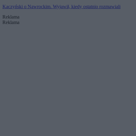
Kaczyński o Nawrockim. Wyjawił, kiedy ostatnio rozmawiali
Reklama
Reklama