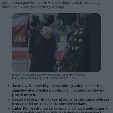
zjednoczona prawica będzie w stanie doprowadzić do zmiany
obecnego układu politycznego w kraju.
Prezes PiS Jarosław Kaczyński podczas uroczystości z okazji
miesięcznicy smoleńskiej. (fot. Szymon Pulcyn / PAP)
Jarosław Kaczyński podczas miesięcznicy smoleńskiej
zaapelował o „wielką mobilizację” i jedność środowisk
prawicowych.
Prezes PiS ostro skrytykował osoby protestujące podczas
uroczystości oraz działania obecnych władz.
Lider PiS przekonywał, że zmiana sytuacji politycznej w
Polsce będzie możliwa dzięki zjednoczeniu prawicy i