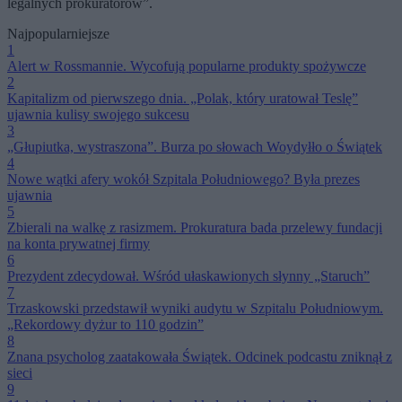
legalnych prokuratorów”.
Najpopularniejsze
1
Alert w Rossmannie. Wycofują popularne produkty spożywcze
2
Kapitalizm od pierwszego dnia. „Polak, który uratował Teslę”
ujawnia kulisy swojego sukcesu
3
„Głupiutka, wystraszona”. Burza po słowach Woydyłło o Świątek
4
Nowe wątki afery wokół Szpitala Południowego? Była prezes
ujawnia
5
Zbierali na walkę z rasizmem. Prokuratura bada przelewy fundacji
na konta prywatnej firmy
6
Prezydent zdecydował. Wśród ułaskawionych słynny „Staruch”
7
Trzaskowski przedstawił wyniki audytu w Szpitalu Południowym.
„Rekordowy dyżur to 110 godzin”
8
Znana psycholog zaatakowała Świątek. Odcinek podcastu zniknął z
sieci
9