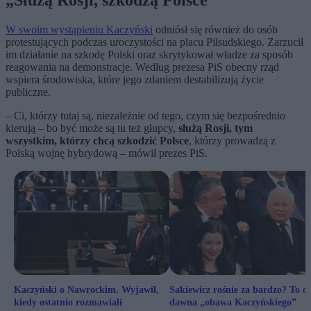
„Służą Rosji, szkodzą Polsce”
W swoim wystąpieniu Kaczyński
odniósł się również do osób
protestujących podczas uroczystości na placu Piłsudskiego. Zarzucił
im działanie na szkodę Polski oraz skrytykował władze za sposób
reagowania na demonstracje. Według prezesa PiS obecny rząd
wspiera środowiska, które jego zdaniem destabilizują życie
publiczne.
– Ci, którzy tutaj są, niezależnie od tego, czym się bezpośrednio
kierują – bo być może są tu też głupcy,
służą Rosji, tym
wszystkim, którzy chcą szkodzić Polsce
, którzy prowadzą z
Polską wojnę hybrydową – mówił prezes PiS.
Kaczyński o Nawrockim. Wyjawił,
Sakiewicz rośnie za bardzo? To o
kiedy ostatnio rozmawiali
dawna „obawa Kaczyńskiego”