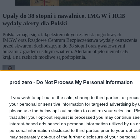
Upały do 38 stopni i nawałnice. IMGW i RCB
wydały alerty dla Polski
Polska zmaga się z falą ekstremalnych zjawisk pogodowych.
IMGW oraz Rządowe Centrum Bezpieczeństwa wydały ostrzeżenia
przed skwarem dochodzącym do 38 stopni oraz gwałtownymi
burzami z gradem i silnym wiatrem. Alertami objęto niemal cały
kraj, a na rzekach możliwe są podtopienia.
Agnieszka Waś-Turecka
prod zero -
Do Not Process My Personal Information
Dzisiaj 08:36
4 min
If you wish to opt-out of the sale, sharing to third parties, or proce
Reklama
Reklama
your personal or sensitive information for targeted advertising by 
please use the below opt-out section to confirm your selection. Pl
that after your opt-out request is processed you may continue see
interest-based ads based on personal information utilized by us or
personal information disclosed to third parties prior to your opt-ou
may separately opt-out of the further disclosure of your personal