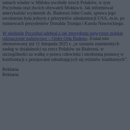
ramach władze w Mińsku uwolniły trzech Polaków, w tym
Poczobuta oraz dwóch obywateli Mołdawii. Jak informował
amerykański wysłannik ds. Białorusi John Coale, sprawa jego
uwolnienia była jednym z priorytetów administracji USA, m.in. po
rozmowach prezydentów Donalda Trumpa i Karola Nawrockiego.
W niedzielę Poczobut odebrał z rąk prezydenta najwyższe polskie
odznaczenie państwowe – Order Orła Białego
. Został nim
uhonorowany już 11 listopada 2025 r. „w uznaniu znamienitych
zasług w działalności na rzecz Polaków na Białorusi, w
szczególności za walkę o prawa człowieka i niezłomną postawę w
konfrontacji z przejawami odradzających się reżimów totalitarnych”.
Reklama
Reklama