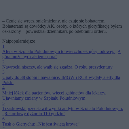
– Czuję się wręcz onieśmielony, nie czuję się bohaterem.
Bohaterami są dowódcy AK, osoby, o których gloryfikację byłem
oskarżony – powiedział dziennikarz po odebraniu orderu.
Najpopularniejsze
1
Afera w Szpitalu Południowym to wierzchołek góry lodowej. „A
góra może być całkiem spora”
2
Nawrocki niszczy, ale wajb się zgadza. O roku prezydentury
3
Upały do 38 stopni i nawałnice. IMGW i RCB wydały alerty dla
Polski
4
Mniej łóżek dla pacjentów, więcej gabinetów dla lekarzy.
Ujawniamy zmiany w Szpitalu Południowym
5
Trzaskowski przedstawił wyniki audytu w Szpitalu Południowym.
„Rekordowy dyżur to 110 godzin”
6
Tusk o Giertychu: „Nie jest świętą krową”