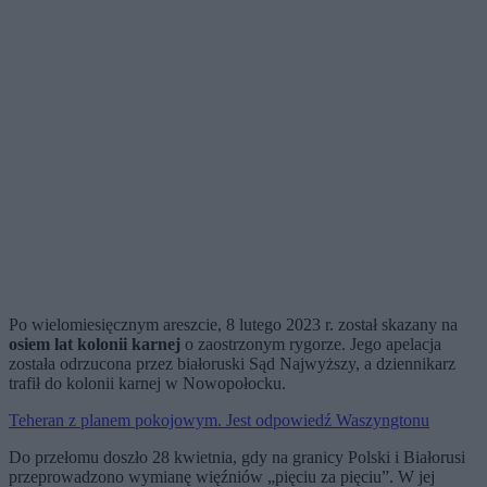
Po wielomiesięcznym areszcie, 8 lutego 2023 r. został skazany na
osiem lat kolonii karnej
o zaostrzonym rygorze. Jego apelacja
została odrzucona przez białoruski Sąd Najwyższy, a dziennikarz
trafił do kolonii karnej w Nowopołocku.
Teheran z planem pokojowym. Jest odpowiedź Waszyngtonu
Do przełomu doszło 28 kwietnia, gdy na granicy Polski i Białorusi
przeprowadzono wymianę więźniów „pięciu za pięciu”. W jej