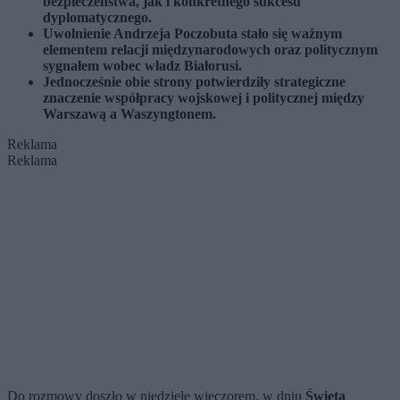
bezpieczeństwa, jak i konkretnego sukcesu
dyplomatycznego.
Uwolnienie Andrzeja Poczobuta stało się ważnym
elementem relacji międzynarodowych oraz politycznym
sygnałem wobec władz Białorusi.
Jednocześnie obie strony potwierdziły strategiczne
znaczenie współpracy wojskowej i politycznej między
Warszawą a Waszyngtonem.
Reklama
Reklama
Do rozmowy doszło w niedzielę wieczorem, w dniu
Święta