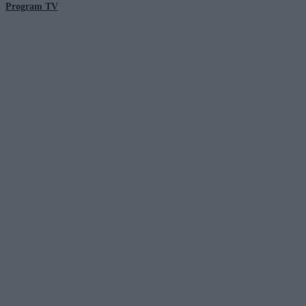
Program TV
© 2026 Kanał Zero Spółka Akcyjna