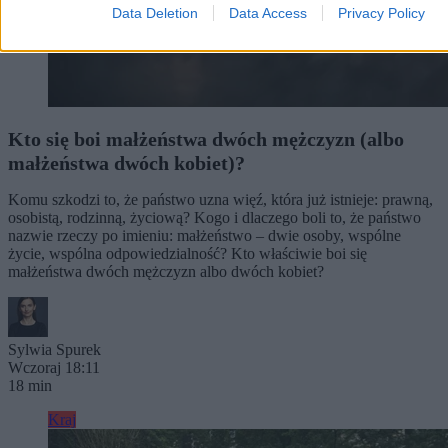
Data Deletion
Data Access
Privacy Policy
Kto się boi małżeństwa dwóch mężczyzn (albo
małżeństwa dwóch kobiet)?
Komu szkodzi to, że państwo uzna więź, która już istnieje: prawną,
osobistą, rodzinną, życiową? Kogo i dlaczego boli to, że państwo
nazwie rzeczy po imieniu: małżeństwo – dwie osoby, wspólne
życie, wspólna odpowiedzialność? Kto właściwie boi się
małżeństwa dwóch mężczyzn albo dwóch kobiet?
Sylwia Spurek
Wczoraj 18:11
18 min
Kraj