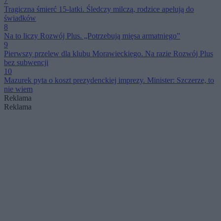
7
Tragiczna śmierć 15-latki. Śledczy milczą, rodzice apelują do
świadków
8
Na to liczy Rozwój Plus. „Potrzebują mięsa armatniego”
9
Pierwszy przelew dla klubu Morawieckiego. Na razie Rozwój Plus
bez subwencji
10
Mazurek pyta o koszt prezydenckiej imprezy. Minister: Szczerze, to
nie wiem
Reklama
Reklama