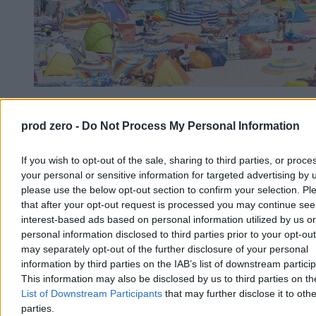
Chwila ochłody, ale potem lato nie odpuści. Mamy
nową wakacyjną prognozę
prod zero -
Do Not Process My Personal Information
Po fali upałów, w trakcie których temperatury sięgały 40 st. C,
If you wish to opt-out of the sale, sharing to third parties, or proce
czeka nas ochłodzenie. Jak podają meteorolodzy, nie potrwa ono
your personal or sensitive information for targeted advertising by 
długo. – Lato nie odpuszcza, choć okresy cieplejsze będą
please use the below opt-out section to confirm your selection. Pl
przeplatały się z chłodniejszymi – zapowiedział w rozmowie z
Zero.pl Przemysław Makarewicz z Instytutu Meteorologii i
that after your opt-out request is processed you may continue see
Gospodarki Wodnej.
interest-based ads based on personal information utilized by us or
personal information disclosed to third parties prior to your opt-ou
may separately opt-out of the further disclosure of your personal
information by third parties on the IAB’s list of downstream partici
Paweł Żurek
This information may also be disclosed by us to third parties on t
Wczoraj 19:12
List of Downstream Participants
that may further disclose it to othe
4 min
parties.
Reklama