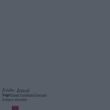
Źródło:
Zero.pl
Tagi:
Donald Trump
Karol Nawrocki
Zobacz również
Kraj