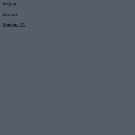
Wojsko
Zdrowie
Program TV
© 2026 Kanał Zero Spółka Akcyjna