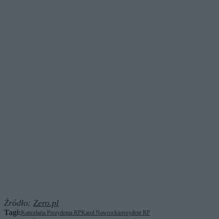
Źródło:
Zero.pl
Tagi:
Kancelaria Prezydenta RP
Karol Nawrocki
prezydent RP