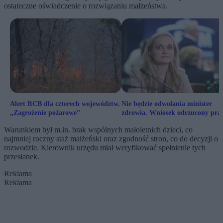
ostateczne oświadczenie o rozwiązaniu małżeństwa.
Alert RCB dla czterech województw.
Nie będzie odwołania minister
„Zagrożenie pożarowe”
zdrowia. Wniosek odrzucony prz
Sejm
Warunkiem był m.in. brak wspólnych małoletnich dzieci, co
najmniej roczny staż małżeński oraz zgodność stron, co do decyzji o
rozwodzie. Kierownik urzędu miał weryfikować spełnienie tych
przesłanek.
Reklama
Reklama