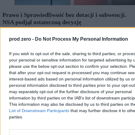
Prawo i Sprawiedliwość bez dotacji i subwencji.
NSA podjął ostateczną decyzję
Naczelny Sąd Administracyjny ostatecznie oddalił skargę kasacyjną
Prawa i Sprawiedliwości w sprawie wstrzymanych dotacji oraz
prod zero -
Do Not Process My Personal Information
subwencji. Sąd uznał, że minister finansów nie pozostawał w
bezczynności, blokując środki po decyzji PKW. Politycy rządzący
If you wish to opt-out of the sale, sharing to third parties, or proce
mówią o bezdyskusyjnym zwycięstwie prawa.
your personal or sensitive information for targeted advertising by 
please use the below opt-out section to confirm your selection. Pl
that after your opt-out request is processed you may continue see
Tomasz Pałasz
interest-based ads based on personal information utilized by us or
Wczoraj 19:36
personal information disclosed to third parties prior to your opt-ou
3 min
may separately opt-out of the further disclosure of your personal
information by third parties on the IAB’s list of downstream partici
Kraj
This information may also be disclosed by us to third parties on t
List of Downstream Participants
that may further disclose it to othe
parties.