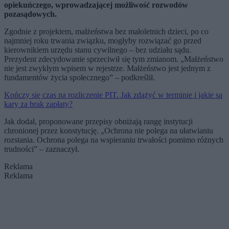
opiekuńczego, wprowadzającej możliwość rozwodów
pozasądowych.
Zgodnie z projektem, małżeństwa bez małoletnich dzieci, po co
najmniej roku trwania związku, mogłyby rozwiązać go przed
kierownikiem urzędu stanu cywilnego – bez udziału sądu.
Prezydent zdecydowanie sprzeciwił się tym zmianom. „Małżeństwo
nie jest zwykłym wpisem w rejestrze. Małżeństwo jest jednym z
fundamentów życia społecznego” – podkreślił.
Kończy się czas na rozliczenie PIT. Jak zdążyć w terminie i jakie są
kary za brak zapłaty?
Jak dodał, proponowane przepisy obniżają rangę instytucji
chronionej przez konstytucję. „Ochrona nie polega na ułatwianiu
rozstania. Ochrona polega na wspieraniu trwałości pomimo różnych
trudności” – zaznaczył.
Reklama
Reklama