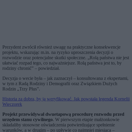
Prezydent zwrócił również uwagę na praktyczne konsekwencje
projektu, wskazując m.in. na ryzyko uproszczenia decyzji o
rozwodzie oraz potencjalne skutki społeczne. „Rolą państwa nie jest
ułatwiać rozpad tego, co najważniejsze. Rolą państwa jest to, by
rodziny chronić” – powiedział.
Decyzja o wecie była – jak zaznaczył – konsultowana z ekspertami,
w tym z Radą Rodziny i Demografii oraz Związkiem Dużych
Rodzin „Trzy Plus”.
Historia za dobra, by ją weryfikować. Jak powstała legenda Kornelii
Wieczorek
Projekt przewidywał dwuetapową procedurę rozwodu przed
urzędem stanu cywilnego
. W pierwszym etapie małżonkowie
składaliby stosowne oświadczenia potwierdzające spełnienie
warunków, a w drugim – po upływie co najmniej miesiąca –