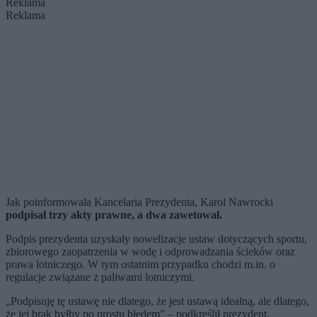
Reklama
Reklama
Jak poinformowała Kancelaria Prezydenta, Karol Nawrocki
podpisał trzy akty prawne, a dwa zawetował.
Podpis prezydenta uzyskały nowelizacje ustaw dotyczących sportu,
zbiorowego zaopatrzenia w wodę i odprowadzania ścieków oraz
prawa lotniczego. W tym ostatnim przypadku chodzi m.in. o
regulacje związane z paliwami lotniczymi.
„Podpisuję tę ustawę nie dlatego, że jest ustawą idealną, ale dlatego,
że jej brak byłby po prostu błędem” – podkreślił prezydent,