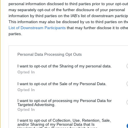
personal information disclosed to third parties prior to your opt-ou
– To podbieranie pomysłów Konfederacji – tak poseł Bartłomiej
may separately opt-out of the further disclosure of your personal
Pejo skomentował obietnicę wyborczą PiS-u, która padła na
konwencji programowej tej partii. Tobiasz Bocheński zapowiedział,
information by third parties on the IAB’s list of downstream partici
że po zwycięstwie w wyborach parlamentarnych partia dokona
This information may also be disclosed by us to third parties on t
deportacji z Polski młodych, niepracujących Ukraińców.
List of Downstream Participants
that may further disclose it to othe
parties.
Paweł Żurek
Dzisiaj 09:18
Personal Data Processing Opt Outs
6 min
Reklama
I want to opt-out of the Sharing of my personal data.
Reklama
Opted In
I want to opt-out of the Sale of my Personal Data.
Opted In
I want to opt-out of processing my Personal Data for
Targeted Advertising.
Opted In
I want to opt-out of Collection, Use, Retention, Sale,
and/or Sharing of my Personal Data that Is