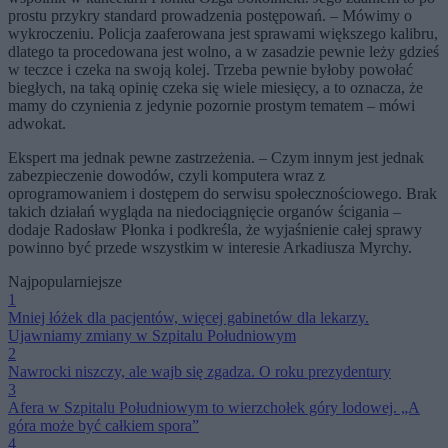
prostu przykry standard prowadzenia postępowań. – Mówimy o
wykroczeniu. Policja zaaferowana jest sprawami większego kalibru,
dlatego ta procedowana jest wolno, a w zasadzie pewnie leży gdzieś
w teczce i czeka na swoją kolej. Trzeba pewnie byłoby powołać
biegłych, na taką opinię czeka się wiele miesięcy, a to oznacza, że
mamy do czynienia z jedynie pozornie prostym tematem – mówi
adwokat.
Ekspert ma jednak pewne zastrzeżenia. – Czym innym jest jednak
zabezpieczenie dowodów, czyli komputera wraz z
oprogramowaniem i dostępem do serwisu społecznościowego. Brak
takich działań wygląda na niedociągnięcie organów ścigania –
dodaje Radosław Płonka i podkreśla, że wyjaśnienie całej sprawy
powinno być przede wszystkim w interesie Arkadiusza Myrchy.
Najpopularniejsze
1
Mniej łóżek dla pacjentów, więcej gabinetów dla lekarzy.
Ujawniamy zmiany w Szpitalu Południowym
2
Nawrocki niszczy, ale wajb się zgadza. O roku prezydentury
3
Afera w Szpitalu Południowym to wierzchołek góry lodowej. „A
góra może być całkiem spora”
4