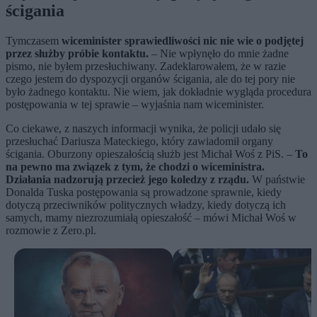
ścigania
Tymczasem
wiceminister sprawiedliwości nic nie wie o podjętej
przez służby próbie kontaktu.
– Nie wpłynęło do mnie żadne
pismo, nie byłem przesłuchiwany. Zadeklarowałem, że w razie
czego jestem do dyspozycji organów ścigania, ale do tej pory nie
było żadnego kontaktu. Nie wiem, jak dokładnie wygląda procedura
postępowania w tej sprawie – wyjaśnia nam wiceminister.
Co ciekawe, z naszych informacji wynika, że policji udało się
przesłuchać Dariusza Mateckiego, który zawiadomił organy
ścigania. Oburzony opieszałością służb jest Michał Woś z PiS. –
To
na pewno ma związek z tym, że chodzi o wiceministra.
Działania nadzorują przecież jego koledzy z rządu.
W państwie
Donalda Tuska postępowania są prowadzone sprawnie, kiedy
dotyczą przeciwników politycznych władzy, kiedy dotyczą ich
samych, mamy niezrozumiałą opieszałość – mówi Michał Woś w
rozmowie z Zero.pl.