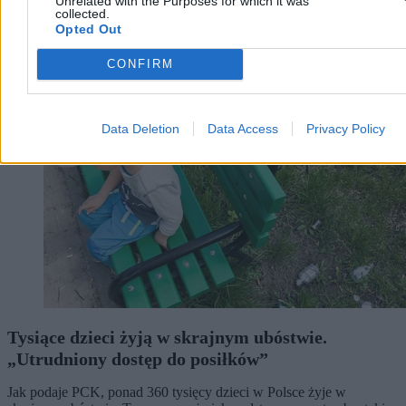
Unrelated with the Purposes for which it was
collected.
Opted Out
Kraj
CONFIRM
Data Deletion
Data Access
Privacy Policy
Tysiące dzieci żyją w skrajnym ubóstwie.
„Utrudniony dostęp do posiłków”
Jak podaje PCK, ponad 360 tysięcy dzieci w Polsce żyje w