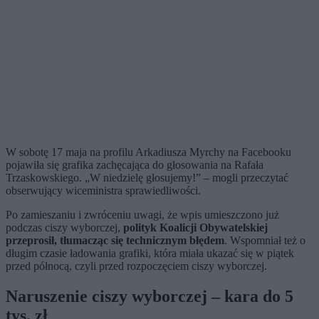
W sobotę 17 maja na profilu Arkadiusza Myrchy na Facebooku
pojawiła się grafika zachęcająca do głosowania na Rafała
Trzaskowskiego. „W niedzielę głosujemy!” – mogli przeczytać
obserwujący wiceministra sprawiedliwości.
Po zamieszaniu i zwróceniu uwagi, że wpis umieszczono już
podczas ciszy wyborczej,
polityk Koalicji Obywatelskiej
przeprosił, tłumacząc się technicznym błędem
. Wspomniał też o
długim czasie ładowania grafiki, która miała ukazać się w piątek
przed północą, czyli przed rozpoczęciem ciszy wyborczej.
Naruszenie ciszy wyborczej – kara do 5
tys. zł