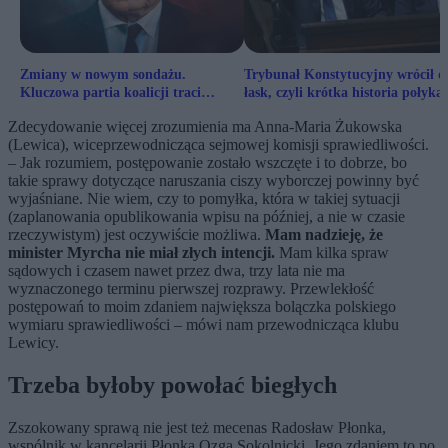
Zmiany w nowym sondażu.
Trybunał Konstytucyjny wrócił d
Kluczowa partia koalicji traci
łask, czyli krótka historia połyka
najwięcej
własnego języka
Zdecydowanie więcej zrozumienia ma Anna-Maria Żukowska
(Lewica), wiceprzewodnicząca sejmowej komisji sprawiedliwości.
– Jak rozumiem, postępowanie zostało wszczęte i to dobrze, bo
takie sprawy dotyczące naruszania ciszy wyborczej powinny być
wyjaśniane. Nie wiem, czy to pomyłka, która w takiej sytuacji
(zaplanowania opublikowania wpisu na później, a nie w czasie
rzeczywistym) jest oczywiście możliwa.
Mam nadzieję, że
minister Myrcha nie miał złych intencji.
Mam kilka spraw
sądowych i czasem nawet przez dwa, trzy lata nie ma
wyznaczonego terminu pierwszej rozprawy. Przewlekłość
postępowań to moim zdaniem największa bolączka polskiego
wymiaru sprawiedliwości – mówi nam przewodnicząca klubu
Lewicy.
Trzeba byłoby powołać biegłych
Zszokowany sprawą nie jest też mecenas Radosław Płonka,
wspólnik w kancelarii Płonka Ozga Sokolnicki. Jego zdaniem to po