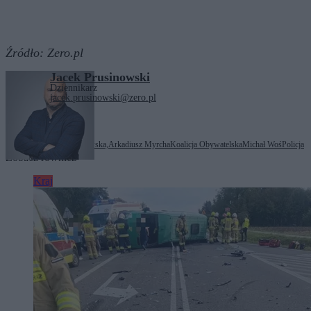
Źródło:
Zero.pl
Jacek Prusinowski
Dziennikarz
jacek.prusinowski@zero.pl
Tagi:
Anna Maria Żukowska,
Arkadiusz Myrcha
Koalicja Obywatelska
Michał Woś
Policja
Zobacz również
Kraj