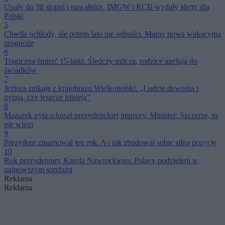
Upały do 38 stopni i nawałnice. IMGW i RCB wydały alerty dla
Polski
5
Chwila ochłody, ale potem lato nie odpuści. Mamy nową wakacyjną
prognozę
6
Tragiczna śmierć 15-latki. Śledczy milczą, rodzice apelują do
świadków
7
Jeziora znikają z krajobrazu Wielkopolski. „Ludzie dzwonią i
pytają, czy jeszcze istnieją”
8
Mazurek pyta o koszt prezydenckiej imprezy. Minister: Szczerze, to
nie wiem
9
Prezydent zmarnował ten rok. A i tak zbudował sobie silną pozycję
10
Rok prezydentury Karola Nawrockiego. Polacy podzieleni w
najnowszym sondażu
Reklama
Reklama