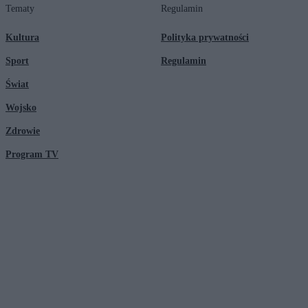
Tematy
Regulamin
Kultura
Polityka prywatności
Sport
Regulamin
Świat
Wojsko
Zdrowie
Program TV
© 2026 Kanał Zero Spółka Akcyjna