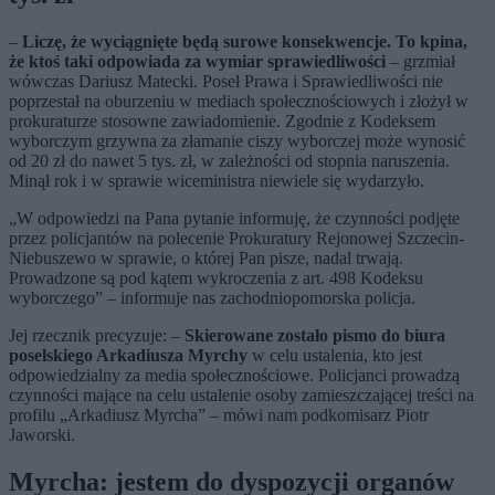
–
Liczę, że wyciągnięte będą surowe konsekwencje. To kpina,
że ktoś taki odpowiada za wymiar sprawiedliwości
– grzmiał
wówczas Dariusz Matecki. Poseł Prawa i Sprawiedliwości nie
poprzestał na oburzeniu w mediach społecznościowych i złożył w
prokuraturze stosowne zawiadomienie. Zgodnie z Kodeksem
wyborczym grzywna za złamanie ciszy wyborczej może wynosić
od 20 zł do nawet 5 tys. zł, w zależności od stopnia naruszenia.
Minął rok i w sprawie wiceministra niewiele się wydarzyło.
„W odpowiedzi na Pana pytanie informuję, że czynności podjęte
przez policjantów na polecenie Prokuratury Rejonowej Szczecin-
Niebuszewo w sprawie, o której Pan pisze, nadal trwają.
Prowadzone są pod kątem wykroczenia z art. 498 Kodeksu
wyborczego” – informuje nas zachodniopomorska policja.
Jej rzecznik precyzuje: –
Skierowane zostało pismo do biura
poselskiego Arkadiusza Myrchy
w celu ustalenia, kto jest
odpowiedzialny za media społecznościowe. Policjanci prowadzą
czynności mające na celu ustalenie osoby zamieszczającej treści na
profilu „Arkadiusz Myrcha” – mówi nam podkomisarz Piotr
Jaworski.
Myrcha: jestem do dyspozycji organów