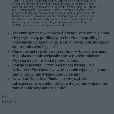
Toruń, 22.08.2025. Sekretarz stanu w Ministerstwie Sprawiedliwości
Arkadiusz Myrcha podczas konferencji prasowej w siedzibie Urzędu
Marszałkowskiego Województwa Kujawsko-Pomorskiego w Toruniu, 22
bm. Konferencja tow. podpisaniu umowy o dofinansowanie dwóch
projektów kolejowych w woj. kujawsko-pomorskim: prac na odcinku
Maksymilianowo - Kościerzyna oraz modernizacji linii kolejowej nr 353
na odcinku Toruń Główny - Toruń Wschodni wraz z infrastrukturą
dworcową oraz budową nowych przystanków kolejowych. (jm)
PAP/Tytus Żmijewski (fot. Tytus Żmijewski / PAP)
Wiceminister sprawiedliwości Arkadiusz Myrcha złamał
ciszę wyborczą, publikując na Facebooku grafikę z
wezwaniem do głosowania. Później przeprosił, tłumacząc
się „technicznym błędem”.
Minął niemal rok od pierwszej tury wyborów, a organy
ścigania nadal nie wyjaśniły sprawy – wiceminister
Myrcha nawet nie został przesłuchany.
Policja zapewnia: „czynności nadal trwają”, ale
Arkadiusz Myrcha mówi wprost: „nie wpłynęło do mnie
żadne pismo, nie byłem przesłuchiwany”.
Adwokat Radosław Płonka ostrzega: „brak
zabezpieczenia sprzętu i dostępu do profilu wygląda na
zaniedbanie organów ścigania”.
Reklama
Reklama