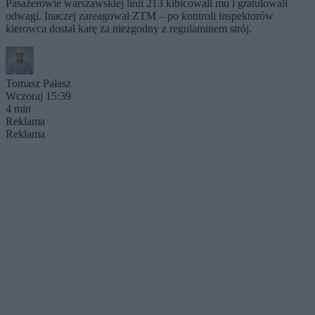
Pasażerowie warszawskiej linii 213 kibicowali mu i gratulowali
odwagi. Inaczej zareagował ZTM – po kontroli inspektorów
kierowca dostał karę za niezgodny z regulaminem strój.
Tomasz Pałasz
Wczoraj 15:39
4 min
Reklama
Reklama