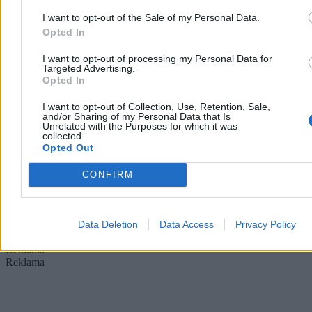
I want to opt-out of the Sale of my Personal Data.
Opted In
Chwila ochłody, ale potem lato nie odpuści. Mamy
I want to opt-out of processing my Personal Data for
nową wakacyjną prognozę
Targeted Advertising.
Opted In
Po fali upałów, w trakcie których temperatury sięgały 40 st. C,
I want to opt-out of Collection, Use, Retention, Sale,
czeka nas ochłodzenie. Jak podają meteorolodzy, nie potrwa ono
and/or Sharing of my Personal Data that Is
długo. – Lato nie odpuszcza, choć okresy cieplejsze będą
Unrelated with the Purposes for which it was
przeplatały się z chłodniejszymi – zapowiedział w rozmowie z
collected.
Zero.pl Przemysław Makarewicz z Instytutu Meteorologii i
Opted Out
Gospodarki Wodnej.
CONFIRM
Paweł Żurek
Data Deletion
Data Access
Privacy Policy
Wczoraj 19:12
4 min
Reklama
Reklama