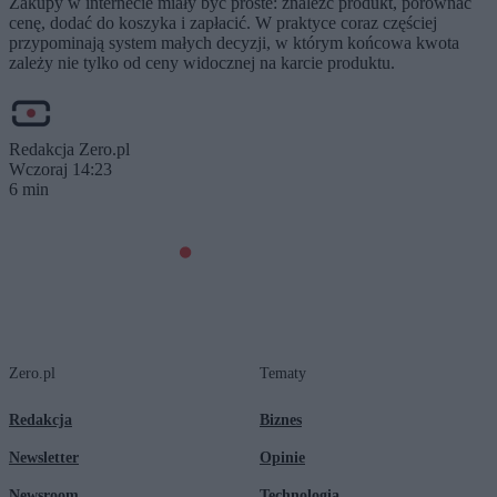
Zakupy w internecie miały być proste: znaleźć produkt, porównać
cenę, dodać do koszyka i zapłacić. W praktyce coraz częściej
przypominają system małych decyzji, w którym końcowa kwota
zależy nie tylko od ceny widocznej na karcie produktu.
Redakcja Zero.pl
Wczoraj 14:23
6 min
Zero.pl
Tematy
Redakcja
Biznes
Newsletter
Opinie
Newsroom
Technologia