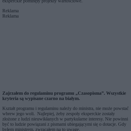
eksperckie pominęły projekty wartościowe.
Reklama
Reklama
Zajrzałem do regulaminu programu „Czasopisma”. Wszystkie
kryteria są wypisane czarno na białym.
Kształt programu i regulaminu należy do ministra, nie może powstać
wbrew jego woli. Najlepiej, żeby zespoły eksperckie zostały
złożone z ludzi nieuwikłanych w partykularne interesy. Nie powinni
być to ludzie powiązani z pismami ubiegającymi się o dotacje. Gdy
byłem ministrem, zwracałem na to uwagę.