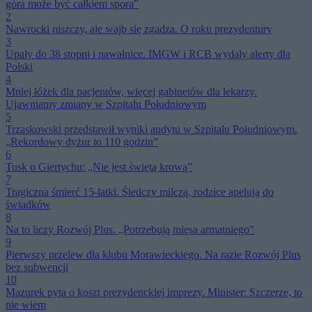
góra może być całkiem spora”
2
Nawrocki niszczy, ale wajb się zgadza. O roku prezydentury
3
Upały do 38 stopni i nawałnice. IMGW i RCB wydały alerty dla
Polski
4
Mniej łóżek dla pacjentów, więcej gabinetów dla lekarzy.
Ujawniamy zmiany w Szpitalu Południowym
5
Trzaskowski przedstawił wyniki audytu w Szpitalu Południowym.
„Rekordowy dyżur to 110 godzin”
6
Tusk o Giertychu: „Nie jest świętą krową”
7
Tragiczna śmierć 15-latki. Śledczy milczą, rodzice apelują do
świadków
8
Na to liczy Rozwój Plus. „Potrzebują mięsa armatniego”
9
Pierwszy przelew dla klubu Morawieckiego. Na razie Rozwój Plus
bez subwencji
10
Mazurek pyta o koszt prezydenckiej imprezy. Minister: Szczerze, to
nie wiem