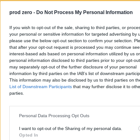
Mieszkańców, ogłosił na Rynku Głównym start w
przedterminowych wyborach prezydenta miasta. To jego czwarta
prod zero -
Do Not Process My Personal Information
próba. Wybory odbędą się 27 września po tym, odwołano
Aleksandra Miszalskiego w referendum.
If you wish to opt-out of the sale, sharing to third parties, or proce
your personal or sensitive information for targeted advertising by 
please use the below opt-out section to confirm your selection. Pl
Tomasz Pałasz
that after your opt-out request is processed you may continue see
Wczoraj 20:32
interest-based ads based on personal information utilized by us or
4 min
personal information disclosed to third parties prior to your opt-ou
Kraj
may separately opt-out of the further disclosure of your personal
information by third parties on the IAB’s list of downstream partici
This information may also be disclosed by us to third parties on t
List of Downstream Participants
that may further disclose it to othe
parties.
Personal Data Processing Opt Outs
I want to opt-out of the Sharing of my personal data.
Opted In