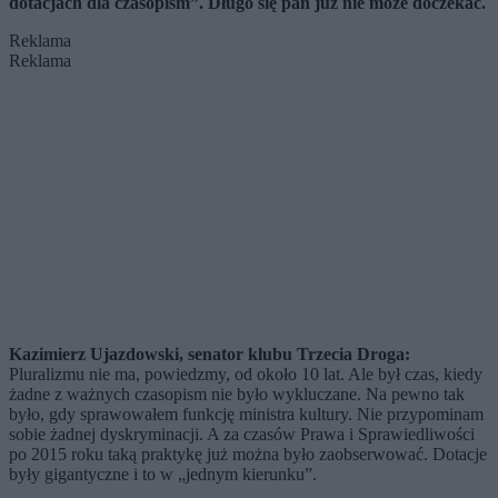
dotacjach dla czasopism”. Długo się pan już nie może doczekać.
Reklama
Reklama
Kazimierz Ujazdowski, senator klubu Trzecia Droga:
Pluralizmu nie ma, powiedzmy, od około 10 lat. Ale był czas, kiedy
żadne z ważnych czasopism nie było wykluczane. Na pewno tak
było, gdy sprawowałem funkcję ministra kultury. Nie przypominam
sobie żadnej dyskryminacji. A za czasów Prawa i Sprawiedliwości
po 2015 roku taką praktykę już można było zaobserwować. Dotacje
były gigantyczne i to w „jednym kierunku”.