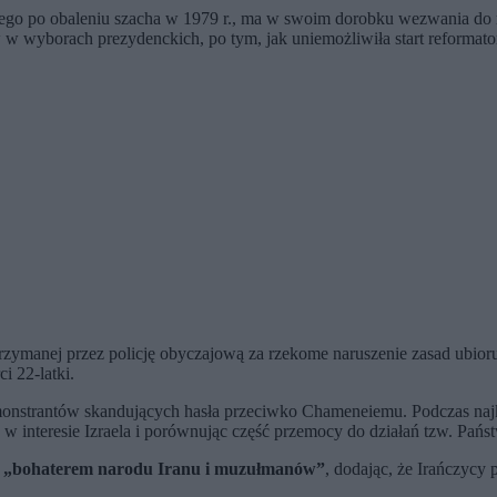
go po obaleniu szacha w 1979 r., ma w swoim dorobku wezwania do r
w wyborach prezydenckich, po tym, jak uniemożliwiła start reformato
trzymanej przez policję obyczajową za rzekome naruszenie zasad ubio
i 22-latki.
monstrantów skandujących hasła przeciwko Chameneiemu. Podczas najk
 w interesie Izraela i porównując część przemocy do działań tzw. Pańs
„bohaterem narodu Iranu i muzułmanów”
, dodając, że Irańczyc