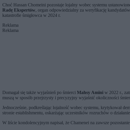
Choć Hassan Chomeini pozostaje lojalny wobec systemu ustanowione
Radę Ekspertów
, organ odpowiedzialny za weryfikację kandydatów 
katastrofie śmigłowca w 2024 r.
Reklama
Reklama
Domagał się także wyjaśnień po śmierci
Mahsy Amini
w 2022 r., za
muszą w sposób przejrzysty i precyzyjny wyjaśnić okoliczności śmierc
Jednocześnie, podkreślając lojalność wobec systemu, krytykował de
stronie establishmentu, oskarżając uczestników rozruchów o działanie
W liście kondolencyjnym napisał, że Chamenei na zawsze pozostanie