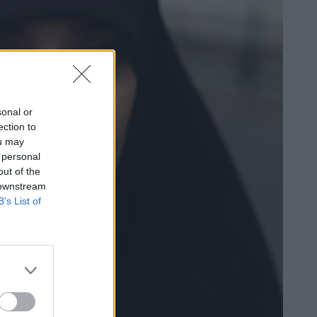
sonal or
ection to
ou may
 personal
out of the
 downstream
B’s List of