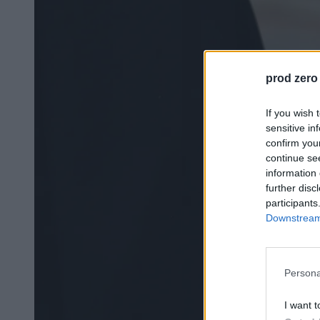
prod zero
If you wish 
sensitive in
confirm you
continue se
information 
further disc
participants
Downstream 
Persona
I want t