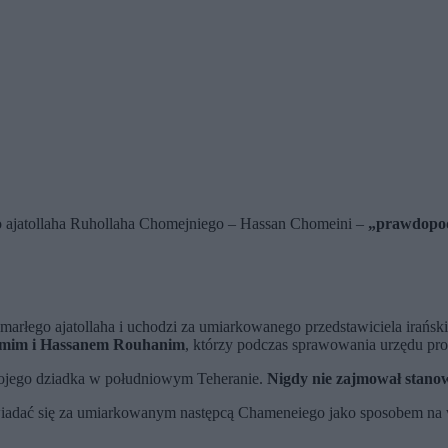
o ajatollaha Ruhollaha Chomejniego – Hassan Chomeini –
„prawdopodo
arłego ajatollaha i uchodzi za umiarkowanego przedstawiciela irański
im i Hassanem Rouhanim
, którzy podczas sprawowania urzędu pro
wojego dziadka w południowym Teheranie.
Nigdy nie zajmował stano
iadać się za umiarkowanym następcą Chameneiego jako sposobem na wz