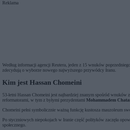
Reklama
Według informacji agencji Reutera, jeden z 15 wnuków poprzednieg
zdecydują o wyborze nowego najwyższego przywódcy Iranu.
Kim jest Hassan Chomeini
53-letni Hassan Chomeini jest najbardziej znanym spośród wnuków zm
reformatorami, w tym z byłymi prezydentami
Mohammadem Chatam
Chomeini pełni symbolicznie ważną funkcję kustosza mauzoleum s
Po styczniowych niepokojach w Iranie część polityków zaczęła opow
społecznego.