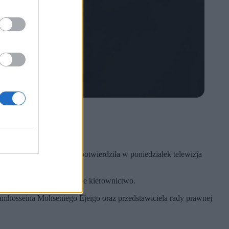
nej przez USA i Izrael, potwierdziła w poniedziałek telewizja
 państwa przez tymczasowe kierownictwo.
amhosseina Mohseniego Ejeigo oraz przedstawiciela rady prawnej