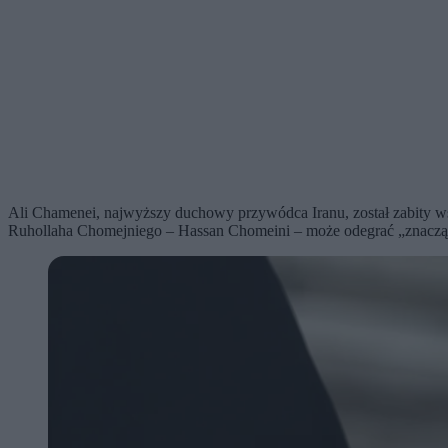
Ali Chamenei, najwyższy duchowy przywódca Iranu, został zabity ws
Ruhollaha Chomejniego – Hassan Chomeini – może odegrać „znaczącą ro