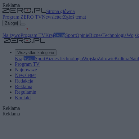
Reklama
Strona główna
Program ZERO TV
Newsletter
Zgłoś temat
Zaloguj
Na żywo
Program TV
Kraj
Świat
Sport
Opinie
Biznes
Technologia
Wojsk
Wszystkie kategorie
Kraj
Świat
Sport
Biznes
Technologia
Wojsko
Zdrowie
Kultura
Nau
Program TV
Najnowsze
Newsletter
Redakcja
Reklama
Regulamin
Kontakt
Reklama
Reklama