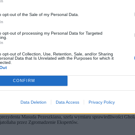
In
o opt-out of the Sale of my Personal Data.
In
to opt-out of processing my Personal Data for Targeted
ing.
In
o opt-out of Collection, Use, Retention, Sale, and/or Sharing
ersonal Data that Is Unrelated with the Purposes for which it
dnalezione i potwierdzono jego śmierć. (fot. ABEDIN TAHERKENAREH / PAP / EPA)
lected.
Out
 Iran. Operację prowadzą wspólnie USA i Izrael.
Chamenei, najwyższy duchowy przywódca Iranu.
 mauzoleum swojego dziadka w Teheranie.
CONFIRM
Chameneiego, który został zabity podczas operacji militarnej prowadzo
Data Deletion
Data Access
Privacy Policy
az uruchomiono konstytucyjną procedurę przejęcia obowiązków głowy
z prezydenta Masuda Pezeszkiana, szefa wymiaru sprawiedliwości Ghol
atollaha przez Zgromadzenie Ekspertów.