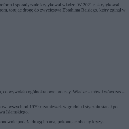
eform i sporadycznie krytykował władze. W 2021 r. skrytykował
rom, torując drogę do zwycięstwa Ebrahima Raisiego, który zginął w
ru, co wywołało ogólnokrajowe protesty. Władze – mówił wówczas –
rwawszych od 1979 r. zamieszek w grudniu i styczniu stanął po
twa Islamskiego.
y ponownie podążą drogą imama, pokonując obecny kryzys.