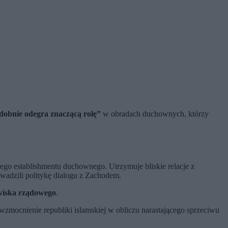
bnie odegra znaczącą rolę”
w obradach duchownych, którzy
ego establishmentu duchownego. Utrzymuje bliskie relacje z
wadzili politykę dialogu z Zachodem.
wiska rządowego
.
mocnienie republiki islamskiej w obliczu narastającego sprzeciwu