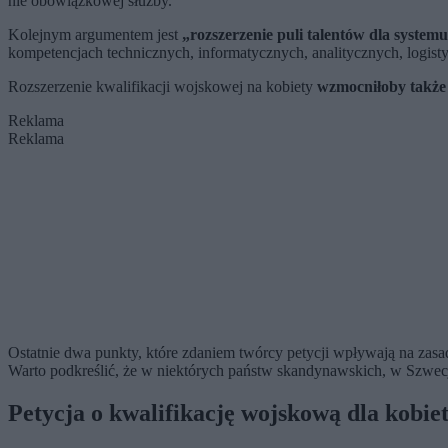
nie obowiązkowej służby.
Kolejnym argumentem jest
„rozszerzenie puli talentów dla system
kompetencjach technicznych, informatycznych, analitycznych, logist
Rozszerzenie kwalifikacji wojskowej na kobiety
wzmocniłoby także
Reklama
Reklama
Ostatnie dwa punkty, które zdaniem twórcy petycji wpływają na zasa
Warto podkreślić, że w niektórych państw skandynawskich, w Szwecji 
Petycja o kwalifikację wojskową dla kobie