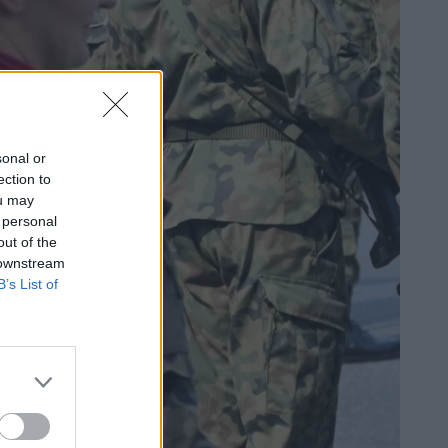
sonal or
ection to
ou may
 personal
out of the
 downstream
B’s List of