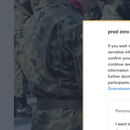
prod zero
If you wish 
sensitive in
confirm you
continue se
information 
further disc
participants
Downstream 
Persona
I want t