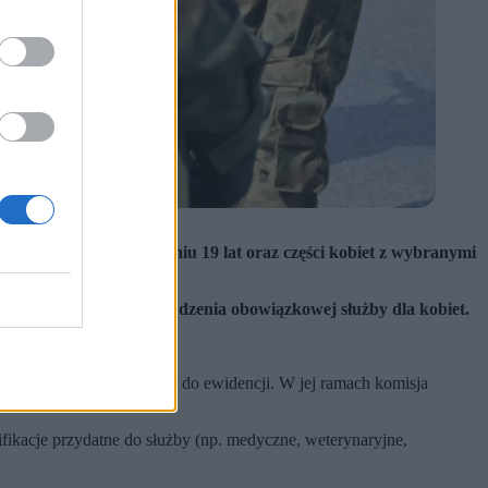
ie mężczyzn po ukończeniu 19 lat oraz części kobiet z wybranymi
wojskowej, a nie wprowadzenia obowiązkowej służby dla kobiet.
raz wprowadzenie danych do ewidencji. W jej ramach komisja
ifikacje przydatne do służby (np. medyczne, weterynaryjne,