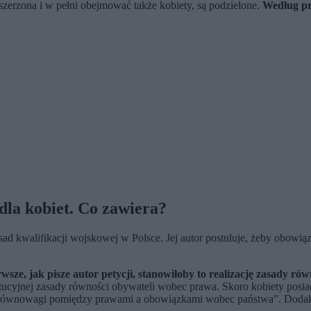
szerzona i w pełni obejmować także kobiety, są podzielone.
Według p
dla kobiet. Co zawiera?
ad kwalifikacji wojskowej w Polsce. Jej autor postuluje, żeby obowiąz
wsze, jak pisze autor petycji, stanowiłoby to realizację zasady równ
ucyjnej zasady równości obywateli wobec prawa. Skoro kobiety posiad
równowagi pomiędzy prawami a obowiązkami wobec państwa”. Dodał jed