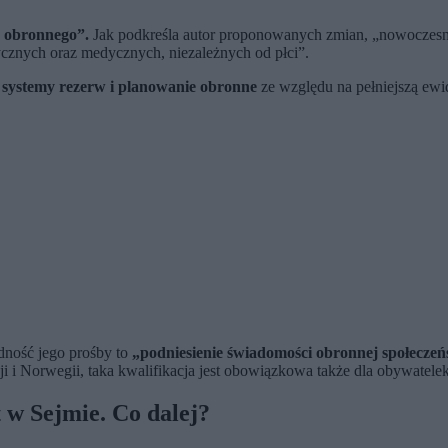
u obronnego”.
Jak podkreśla autor proponowanych zmian, „nowoczesne 
ycznych oraz medycznych, niezależnych od płci”.
 systemy rezerw i planowanie obronne
ze względu na pełniejszą ew
dność jego prośby to
„podniesienie świadomości obronnej społecz
i Norwegii, taka kwalifikacja jest obowiązkowa także dla obywatelek 
t w Sejmie. Co dalej?