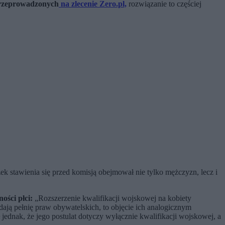
rzeprowadzonych
na zlecenie Zero.pl,
rozwiązanie to częściej
ek stawienia się przed komisją obejmował nie tylko mężczyzn, lecz i
ości płci:
„Rozszerzenie kwalifikacji wojskowej na kobiety
ają pełnię praw obywatelskich, to objęcie ich analogicznym
nak, że jego postulat dotyczy wyłącznie kwalifikacji wojskowej, a