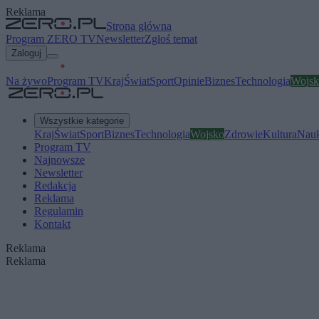
Reklama
Strona główna
Program ZERO TV
Newsletter
Zgłoś temat
Zaloguj
Na żywo
Program TV
Kraj
Świat
Sport
Opinie
Biznes
Technologia
Wojsk
Wszystkie kategorie
Kraj
Świat
Sport
Biznes
Technologia
Wojsko
Zdrowie
Kultura
Nau
Program TV
Najnowsze
Newsletter
Redakcja
Reklama
Regulamin
Kontakt
Reklama
Reklama