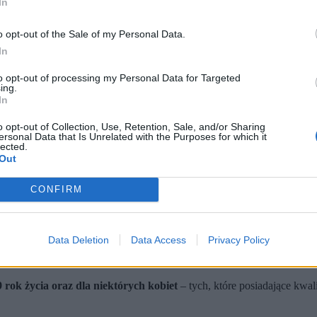
In
o opt-out of the Sale of my Personal Data.
In
to opt-out of processing my Personal Data for Targeted
ing.
In
o opt-out of Collection, Use, Retention, Sale, and/or Sharing
ersonal Data that Is Unrelated with the Purposes for which it
lected.
Out
kacją wojskową także kobiet. Obecnie obowiązek ten dotyczy główn
CONFIRM
. Podkreśla jednak, że postulat dotyczy wyłącznie kwalifikacji 
 jasno pokazuje, co Polacy myślą o proponowanych zmianach.
Data Deletion
Data Access
Privacy Policy
 celu ocenę zdolności fizycznej i psychicznej do służby wojskowej o
ści do ewentualnej służby wojskowej.
rok życia oraz dla niektórych kobiet
– tych, które posiadające kwal