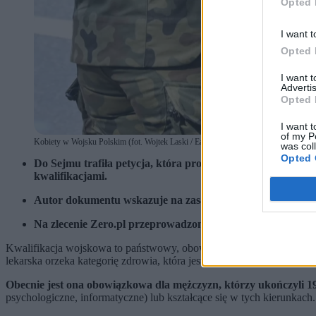
Opted 
I want t
Opted 
I want 
Advertis
Opted 
I want t
of my P
Kobiety w Wojsku Polskim (fot. Wojtek Laski / East News / Reporter)
was col
Opted 
Do Sejmu trafiła petycja, która proponuje objęcie kwalifi
kwalifikacjami.
Autor dokumentu wskazuje na zasadę równości wobec prawa
Na zlecenie Zero.pl przeprowadzony został sondaż, który
Kwalifikacja wojskowa to państwowy, obowiązkowy proces mający na
lekarska orzeka kategorię zdrowia, która jest wskaźnikiem przydatno
Obecnie jest ona obowiązkowa dla mężczyzn, którzy ukończyli 19 
psychologiczne, informatyczne) lub kształcące się w tych kierunkach.