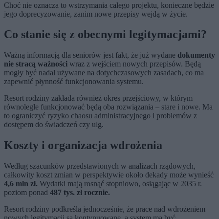
Choć nie oznacza to wstrzymania całego projektu, konieczne będzie
jego doprecyzowanie, zanim nowe przepisy wejdą w życie.
Co stanie się z obecnymi legitymacjami?
Ważną informacją dla seniorów jest fakt, że już wydane
dokumenty
nie stracą ważności
wraz z wejściem nowych przepisów. Będą
mogły być nadal używane na dotychczasowych zasadach, co ma
zapewnić płynność funkcjonowania systemu.
Resort rodziny zakłada również okres przejściowy, w którym
równolegle funkcjonować będą oba rozwiązania – stare i nowe. Ma
to ograniczyć ryzyko chaosu administracyjnego i problemów z
dostępem do świadczeń czy ulg.
Koszty i organizacja wdrożenia
Według szacunków przedstawionych w analizach rządowych,
całkowity koszt zmian w perspektywie około dekady może wynieść
4,6 mln zł.
Wydatki mają rosnąć stopniowo, osiągając w 2035 r.
poziom ponad
487 tys. zł rocznie.
Resort rodziny podkreśla jednocześnie, że prace nad wdrożeniem
nowych legitymacji są kontynuowane, a system ma być