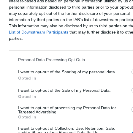
interest-based ads based on personal information utilized by us or
personal information disclosed to third parties prior to your opt-ou
may separately opt-out of the further disclosure of your personal
information by third parties on the IAB’s list of downstream partici
This information may also be disclosed by us to third parties on t
List of Downstream Participants
that may further disclose it to othe
parties.
Personal Data Processing Opt Outs
Wolą kasę od legitymacji, czyli jak w Warszawie
„odpolityczniono” spółki
I want to opt-out of the Sharing of my personal data.
Opted In
Mamy sukces! Udało się w Warszawie odpolitycznić zarządy
miejskich spółek. 14 zarządzających, którzy mieli legitymacje
partyjne, odeszło z partii. Od teraz będą niepartyjnymi ekspertami.
I want to opt-out of the Sale of my Personal Data.
Brawo!
Opted In
I want to opt-out of processing my Personal Data for
Targeted Advertising.
Opted In
Patryk Słowik
Wczoraj 14:19
I want to opt-out of Collection, Use, Retention, Sale,
5 min
and/or Sharing of my Personal Data that Is