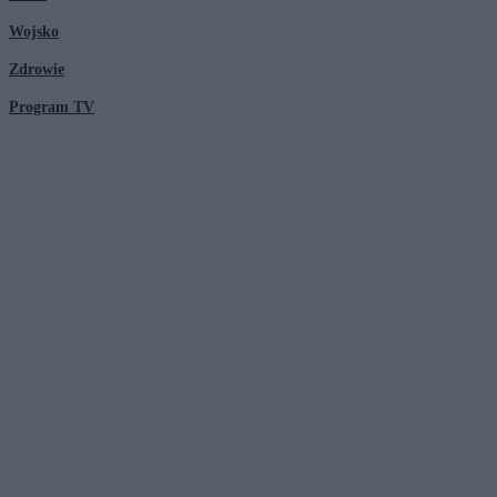
Wojsko
Zdrowie
Program TV
© 2026 Kanał Zero Spółka Akcyjna