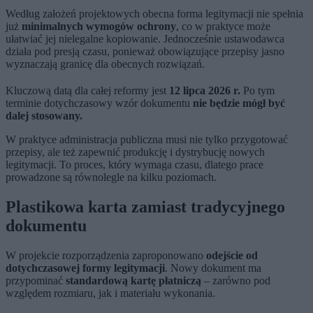
Według założeń projektowych obecna forma legitymacji nie spełnia
już
minimalnych wymogów ochrony
, co w praktyce może
ułatwiać jej nielegalne kopiowanie. Jednocześnie ustawodawca
działa pod presją czasu, ponieważ obowiązujące przepisy jasno
wyznaczają granicę dla obecnych rozwiązań.
Kluczową datą dla całej reformy jest
12 lipca 2026 r.
Po tym
terminie dotychczasowy wzór dokumentu
nie będzie mógł być
dalej stosowany.
W praktyce administracja publiczna musi nie tylko przygotować
przepisy, ale też zapewnić produkcję i dystrybucję nowych
legitymacji. To proces, który wymaga czasu, dlatego prace
prowadzone są równolegle na kilku poziomach.
Plastikowa karta zamiast tradycyjnego
dokumentu
W projekcie rozporządzenia zaproponowano
odejście od
dotychczasowej formy legitymacji
. Nowy dokument ma
przypominać
standardową kartę płatniczą
– zarówno pod
względem rozmiaru, jak i materiału wykonania.