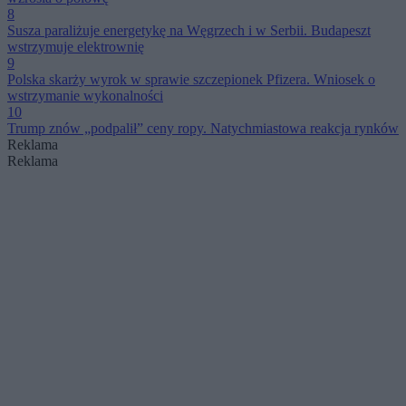
8
Susza paraliżuje energetykę na Węgrzech i w Serbii. Budapeszt
wstrzymuje elektrownię
9
Polska skarży wyrok w sprawie szczepionek Pfizera. Wniosek o
wstrzymanie wykonalności
10
Trump znów „podpalił” ceny ropy. Natychmiastowa reakcja rynków
Reklama
Reklama