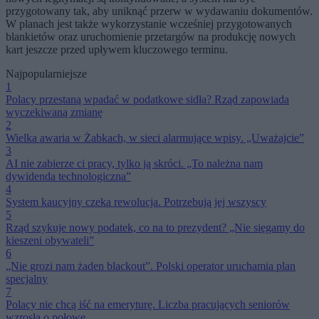
przygotowany tak, aby uniknąć przerw w wydawaniu dokumentów.
W planach jest także wykorzystanie wcześniej przygotowanych
blankietów oraz uruchomienie przetargów na produkcję nowych
kart jeszcze przed upływem kluczowego terminu.
Najpopularniejsze
1
Polacy przestaną wpadać w podatkowe sidła? Rząd zapowiada
wyczekiwaną zmianę
2
Wielka awaria w Żabkach, w sieci alarmujące wpisy. „Uważajcie”
3
AI nie zabierze ci pracy, tylko ją skróci. „To należna nam
dywidenda technologiczna”
4
System kaucyjny czeka rewolucja. Potrzebują jej wszyscy
5
Rząd szykuje nowy podatek, co na to prezydent? „Nie sięgamy do
kieszeni obywateli”
6
„Nie grozi nam żaden blackout”. Polski operator uruchamia plan
specjalny
7
Polacy nie chcą iść na emeryturę. Liczba pracujących seniorów
wzrosła o połowę