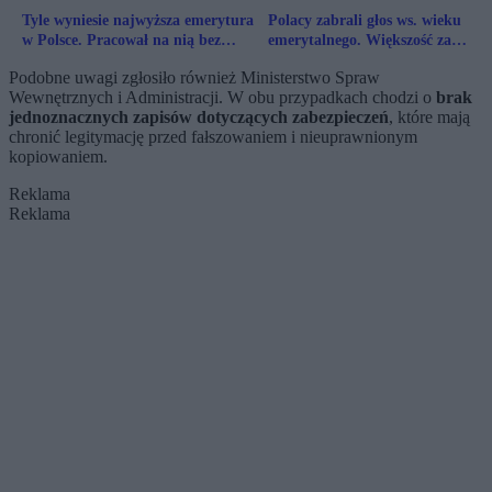
Tyle wyniesie najwyższa emerytura
Polacy zabrali głos ws. wieku
w Polsce. Pracował na nią bez
emerytalnego. Większość za
żadnego L4
zrównaniem, ale w dół
Podobne uwagi zgłosiło również Ministerstwo Spraw
Wewnętrznych i Administracji. W obu przypadkach chodzi o
brak
jednoznacznych zapisów dotyczących zabezpieczeń
, które mają
chronić legitymację przed fałszowaniem i nieuprawnionym
kopiowaniem.
Reklama
Reklama