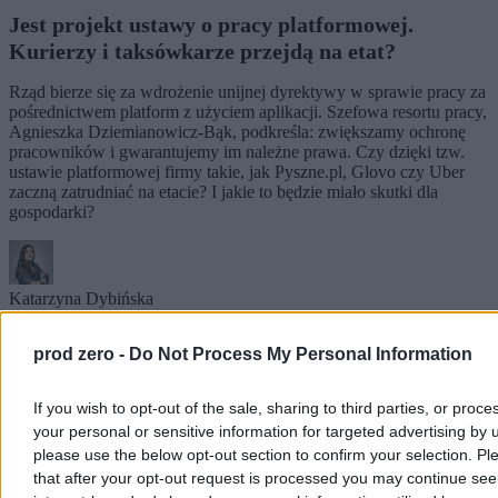
Jest projekt ustawy o pracy platformowej.
Kurierzy i taksówkarze przejdą na etat?
Rząd bierze się za wdrożenie unijnej dyrektywy w sprawie pracy za
pośrednictwem platform z użyciem aplikacji. Szefowa resortu pracy,
Agnieszka Dziemianowicz-Bąk, podkreśla: zwiększamy ochronę
pracowników i gwarantujemy im należne prawa. Czy dzięki tzw.
ustawie platformowej firmy takie, jak Pyszne.pl, Glovo czy Uber
zaczną zatrudniać na etacie? I jakie to będzie miało skutki dla
gospodarki?
Katarzyna Dybińska
Wczoraj 16:59
10 min
prod zero -
Do Not Process My Personal Information
Biznes
If you wish to opt-out of the sale, sharing to third parties, or proce
your personal or sensitive information for targeted advertising by 
please use the below opt-out section to confirm your selection. Pl
that after your opt-out request is processed you may continue see