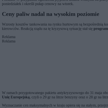
poniedziałek i określi pułap cenowy na wtorek.
Ceny paliw nadal na wysokim poziomie
Wzrosty kosztów tankowania na rynku hurtowym są bezpośrednią konse
kierowców. Reakcją rządu na tę kryzysową sytuację stał się
program
Reklama
Reklama
W ramach przygotowanego pakietu antykryzysowego do 31 maja obo
Unię Europejską
, czyli o 29 gr na litrze benzyny oraz o 28 gr na li
Wyznaczanie cen maksymalnych w kraju opiera się na stałym, przejr