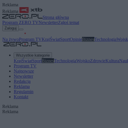
Reklama
Reklama
Strona główna
Program ZERO TV
Newsletter
Zgłoś temat
Zaloguj
Na żywo
Program TV
Kraj
Świat
Sport
Opinie
Biznes
Technologia
Wojsk
Wszystkie kategorie
Kraj
Świat
Sport
Biznes
Technologia
Wojsko
Zdrowie
Kultura
Nau
Program TV
Najnowsze
Newsletter
Redakcja
Reklama
Regulamin
Kontakt
Reklama
Reklama