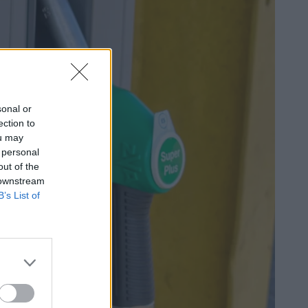
sonal or
ection to
ou may
 personal
out of the
 downstream
B’s List of