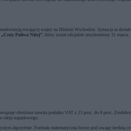
kwencją trwającej wojny na Bliskim Wschodzie. Sytuacja ta destabilizu
 „Ceny Paliwa Niżej”
, który został oficjalnie uruchomiony 31 marca.
wiązuje obniżona stawka podatku VAT z 23 proc. do 8 proc. Zreduk
trze oleju napędowego.
zystym algorytmie. Formuła matematyczna bierze pod uwagę średnią c