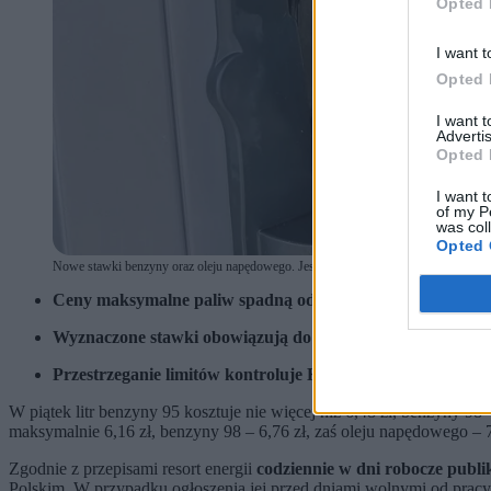
Opted 
I want t
Opted 
I want 
Advertis
Opted 
I want t
of my P
was col
Opted 
Nowe stawki benzyny oraz oleju napędowego. Jest obwieszczenie Ministerstwa Energi
Ceny maksymalne paliw spadną od soboty. Za litr benzyny 9
Wyznaczone stawki obowiązują do poniedziałku. Nowe obwi
Przestrzeganie limitów kontroluje Krajowa Administracja 
W piątek litr benzyny 95 kosztuje nie więcej niż 6,48 zł, benzyny 9
maksymalnie 6,16 zł, benzyny 98 – 6,76 zł, zaś oleju napędowego – 7
Zgodnie z przepisami resort energii
codziennie w dni robocze publ
Polskim. W przypadku ogłoszenia jej przed dniami wolnymi od pracy 