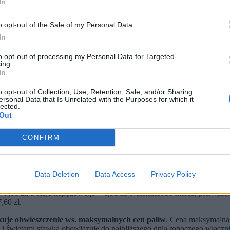
In
o opt-out of the Sale of my Personal Data.
In
to opt-out of processing my Personal Data for Targeted
ing.
In
o opt-out of Collection, Use, Retention, Sale, and/or Sharing
ersonal Data that Is Unrelated with the Purposes for which it
lected.
Out
i. (fot. planet_fox / Pixabay)
CONFIRM
5 zapłacimy maksymalnie 6,46 zł, za benzynę 98 do 7 zł, a za olej
eszczenia są publikowane przez Ministra Energii w każdy dzień 
Data Deletion
Data Access
Privacy Policy
Skarbowa. Za sprzedaż paliwa powyżej wyznaczonej ceny grozi ka
8 – 7,06 zł, a oleju napędowego – 6,91 zł. Natomiast 31 marca, pierw
,60 zł.
ikuje obwieszczenie ws. maksymalnych cen paliw
. Cena maksymalna 
i świętami stawka obowiązuje do najbliższego dnia roboczego włącznie