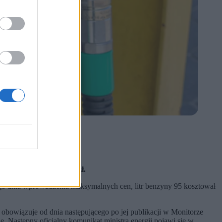
 napędowy do 6,85 zł.
roboczy.
ra finansowa do 1 mln zł.
szego dnia wprowadzenia maksymalnych cen, litr benzyny 95 kosztował
obowiązuje od dnia następującego po jej publikacji w Monitorze
. Następny oficjalny komunikat ministra energii pojawi się w