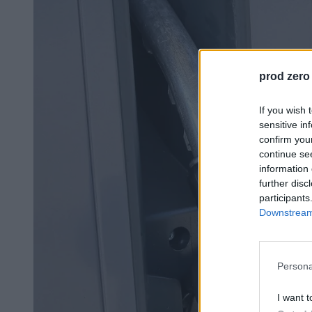
prod zero
If you wish 
sensitive in
confirm you
continue se
information 
further disc
participants
Downstream 
Persona
I want t