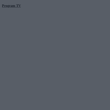
Program TV
© 2026 Kanał Zero Spółka Akcyjna