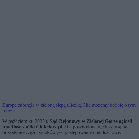
Europa zabrnęła w zieloną ślepą uliczkę. Nie możemy bać się o tym
mówić
W październiku 2025 r.
Sąd Rejonowy w Zielonej Górze ogłosił
upadłość spółki Cinkciarz.pl
. Dla poszkodowanych szansą na
odzyskanie części środków jest postępowanie upadłościowe.