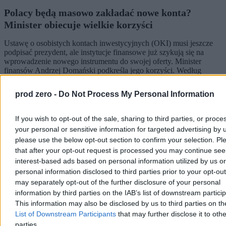
Polacy będą masowo zakładać nowe konta?
Minister obiecuje wielkie korzyści
Ustawę o osobistych kontach inwestycyjnych (OKI) musi jeszcze
podpisać prezydent, ale instytucje finansowe już szykują się na
wprowadzenie nowego instrumentu do swojej oferty. Minister
finansów Andrzej Domański podkreśla jego korzyści. Według
szacunków ekspertów OKI może otworzyć w ciągu pierwszych
trzech lat aż 2,1 mln klientów, a wartość aktywów może w tym
prod zero -
Do Not Process My Personal Information
czasie urosnąć do ponad 100 mld zł.
If you wish to opt-out of the sale, sharing to third parties, or proce
your personal or sensitive information for targeted advertising by 
Katarzyna Dybińska
please use the below opt-out section to confirm your selection. Pl
Wczoraj 19:24
that after your opt-out request is processed you may continue see
5 min
interest-based ads based on personal information utilized by us or
Reklama
personal information disclosed to third parties prior to your opt-ou
Reklama
may separately opt-out of the further disclosure of your personal
information by third parties on the IAB’s list of downstream partici
This information may also be disclosed by us to third parties on t
List of Downstream Participants
that may further disclose it to othe
parties.