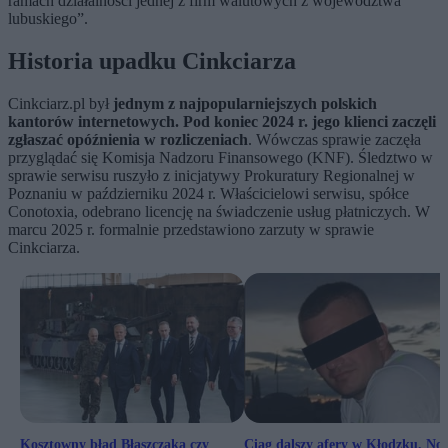
ramach działalności jednej z firm walutowych z województwa
lubuskiego”.
Historia upadku Cinkciarza
Cinkciarz.pl był
jednym z najpopularniejszych polskich
kantorów internetowych. Pod koniec 2024 r. jego klienci zaczęli
zgłaszać opóźnienia w rozliczeniach
. Wówczas sprawie zaczęła
przyglądać się Komisja Nadzoru Finansowego (KNF). Śledztwo w
sprawie serwisu ruszyło z inicjatywy Prokuratury Regionalnej w
Poznaniu w październiku 2024 r. Właścicielowi serwisu, spółce
Conotoxia, odebrano licencję na świadczenie usług płatniczych. W
marcu 2025 r. formalnie przedstawiono zarzuty w sprawie
Cinkciarza.
Kosztowny błąd Błaszczaka czy
Ciag dalszy afery w Kłodzku. No