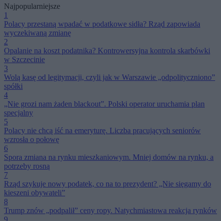
Najpopularniejsze
1
Polacy przestaną wpadać w podatkowe sidła? Rząd zapowiada
wyczekiwaną zmianę
2
Opalanie na koszt podatnika? Kontrowersyjna kontrola skarbówki
w Szczecinie
3
Wolą kasę od legitymacji, czyli jak w Warszawie „odpolityczniono”
spółki
4
„Nie grozi nam żaden blackout”. Polski operator uruchamia plan
specjalny
5
Polacy nie chcą iść na emeryturę. Liczba pracujących seniorów
wzrosła o połowę
6
Spora zmiana na rynku mieszkaniowym. Mniej domów na rynku, a
potrzeby rosną
7
Rząd szykuje nowy podatek, co na to prezydent? „Nie sięgamy do
kieszeni obywateli”
8
Trump znów „podpalił” ceny ropy. Natychmiastowa reakcja rynków
9