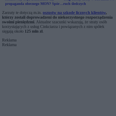
propaganda obecnego MON? Spór o
ruch śledczych
serwis czołgów Abrams
Zarzuty te dotyczą m.in.
oszustw na szkodę licznych klientów
,
którzy zostali doprowadzeni do niekorzystnego rozporządzenia
swoimi pieniędzmi
. Aktualne szacunki wskazują, że straty osób
korzystających z usług Cinkciarza i powiązanych z nim spółek
sięgają około
125 mln zł
.
Reklama
Reklama