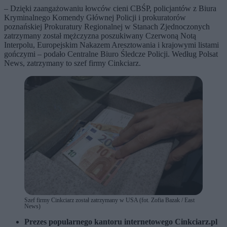
– Dzięki zaangażowaniu łowców cieni CBŚP, policjantów z Biura
Kryminalnego Komendy Głównej Policji i prokuratorów
poznańskiej Prokuratury Regionalnej w Stanach Zjednoczonych
zatrzymany został mężczyzna poszukiwany Czerwoną Notą
Interpolu, Europejskim Nakazem Aresztowania i krajowymi listami
gończymi – podało Centralne Biuro Śledcze Policji. Według Polsat
News, zatrzymany to szef firmy Cinkciarz.
Szef firmy Cinkciarz został zatrzymany w USA (fot. Zofia Bazak / East
News)
Prezes popularnego kantoru internetowego Cinkciarz.pl