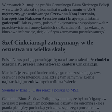
W czwartek 21 maja na profilu Centralnego Biura Śledczego Policji
w serwisie X ukazał się komunikat o
zatrzymaniu w USA
mężczyzny „poszukiwanego Czerwoną Notą Interpolu,
Europejskim Nakazem Aresztowania i krajowymi listami
gończymi
”. Jak czytamy, polscy funkcjonariusze współpracowali z
przedstawicielami amerykańskich służb, m.in. FBI, „przekazując
kluczowe informacje, dzięki którym zatrzymano poszukiwanego”.
Szef Cinkciarz.pl zatrzymany, w tle
oszustwa na wielka skalę
Polsat News podaje, powołując się na własne ustalenia, że
chodzi o
Marcina P., prezesa internetowego kantoru Cinkciarz.pl.
Marcin P. jeszcze pod koniec ubiegłego roku został objęty tzw.
czerwoną notą Interpolu. Znalazł się tym samym
w gronie
najbardziej poszukiwanych osób na świecie
.
Skandal w Izraelu. Ostra reakcja polskiego MSZ
Centralne Biuro Śledcze Policji przypomina, że był on ścigany „w
związku z podejrzeniem popełnienia oszustw na ogromną skalę i
prania pieniędzy pochodzących z przestępczego procederu, w