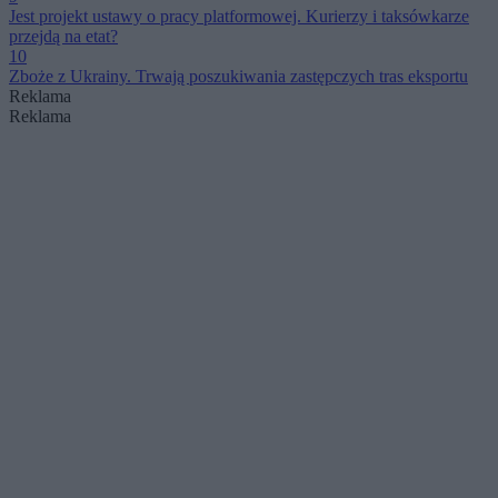
Jest projekt ustawy o pracy platformowej. Kurierzy i taksówkarze
przejdą na etat?
10
Zboże z Ukrainy. Trwają poszukiwania zastępczych tras eksportu
Reklama
Reklama