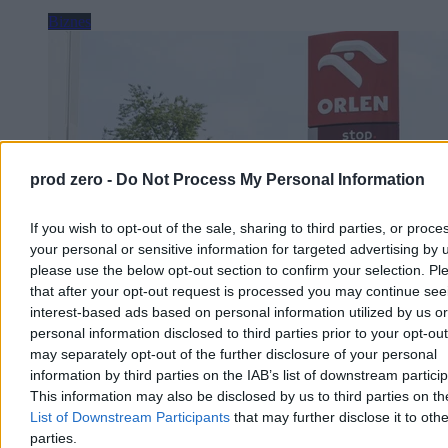
Biznes
prod zero -
Do Not Process My Personal Information
If you wish to opt-out of the sale, sharing to third parties, or proce
your personal or sensitive information for targeted advertising by 
please use the below opt-out section to confirm your selection. Pl
that after your opt-out request is processed you may continue see
interest-based ads based on personal information utilized by us or
personal information disclosed to third parties prior to your opt-ou
Orlen podał wyniki finansowe za pierwsze
may separately opt-out of the further disclosure of your personal
półrocze. „Znacznie wyższy zysk”
information by third parties on the IAB’s list of downstream partici
This information may also be disclosed by us to third parties on t
Zysk netto Grupy Orlen w I półroczu tego roku wyniósł ponad 15,8
mld zł i był wyższy o blisko 10,2 mld zł liczony rok do roku -
List of Downstream Participants
that may further disclose it to othe
poinformował w czwartek koncern. W samym drugim kwartale
parties.