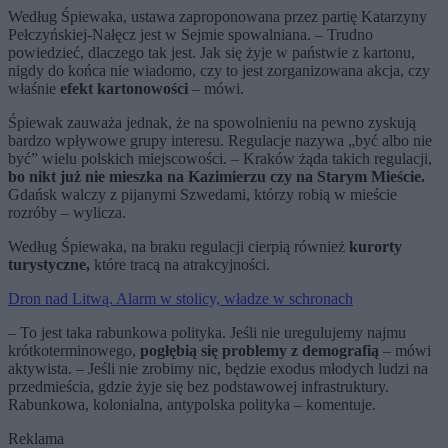
Według Śpiewaka, ustawa zaproponowana przez partię Katarzyny
Pełczyńskiej-Nałęcz jest w Sejmie spowalniana. – Trudno
powiedzieć, dlaczego tak jest. Jak się żyje w państwie z kartonu,
nigdy do końca nie wiadomo, czy to jest zorganizowana akcja, czy
właśnie
efekt kartonowości
– mówi.
Śpiewak zauważa jednak, że na spowolnieniu na pewno zyskują
bardzo wpływowe grupy interesu. Regulacje nazywa „być albo nie
być” wielu polskich miejscowości. – Kraków żąda takich regulacji,
bo nikt już nie mieszka na Kazimierzu czy na Starym Mieście.
Gdańsk walczy z pijanymi Szwedami, którzy robią w mieście
rozróby – wylicza.
Według Śpiewaka, na braku regulacji cierpią również
kurorty
turystyczne,
które tracą na atrakcyjności.
Dron nad Litwą. Alarm w stolicy, władze w schronach
– To jest taka rabunkowa polityka. Jeśli nie uregulujemy najmu
krótkoterminowego,
pogłębią się problemy z demografią
– mówi
aktywista. – Jeśli nie zrobimy nic, będzie exodus młodych ludzi na
przedmieścia, gdzie żyje się bez podstawowej infrastruktury.
Rabunkowa, kolonialna, antypolska polityka – komentuje.
Reklama