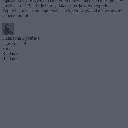
ogłosił okresy przywołania na rynku mocy – na dzień 6 sierpnia, w
godzinach 17-22. To już druga taka sytuacja w tym tygodniu.
Zapotrzebowanie na prąd rośnie lawinowo w związku z wysokimi
temperaturami.
Katarzyna Dybińska
Dzisiaj 11:49
3 min
Reklama
Reklama