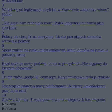
w Szczecinie
3
Wolą kasę od legitymacji, czyli jak w Warszawie „odpolityczniono”
spółki
4
„Nie grozi nam żaden blackout”. Polski operator uruchamia plan
specjalny
5
Polacy nie chcą iść na emeryturę. Liczba pracujących seniorów
wzrosła o połowę
6
Spora zmiana na rynku mieszkaniowym. Mniej domów na rynku, a
potrzeby rosną
7
Rząd szykuje nowy podatek, co na to prezydent? „Nie sięgamy do
kieszeni obywateli”
8
Trump znów „podpalił” ceny ropy. Natychmiastowa reakcja rynków
9
Jest projekt ustawy o pracy platformowej. Kurierzy i taksówkarze
przejdą na etat?
10
Zboże z Ukrainy. Trwają poszukiwania zastępczych tras eksportu
Reklama
Reklama