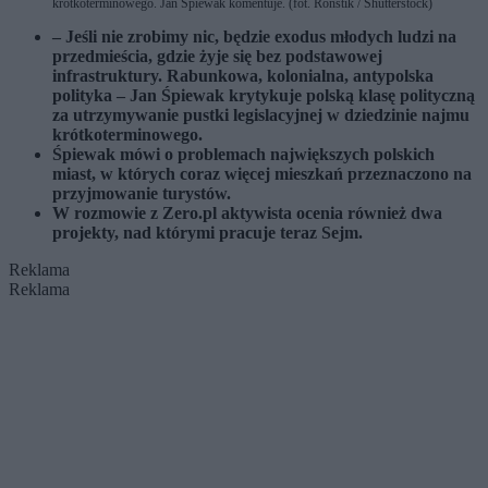
krótkoterminowego. Jan Śpiewak komentuje. (fot. Ronstik / Shutterstock)
– Jeśli nie zrobimy nic, będzie exodus młodych ludzi na
przedmieścia, gdzie żyje się bez podstawowej
infrastruktury. Rabunkowa, kolonialna, antypolska
polityka – Jan Śpiewak krytykuje polską klasę polityczną
za utrzymywanie pustki legislacyjnej w dziedzinie najmu
krótkoterminowego.
Śpiewak mówi o problemach największych polskich
miast, w których coraz więcej mieszkań przeznaczono na
przyjmowanie turystów.
W rozmowie z Zero.pl aktywista ocenia również dwa
projekty, nad którymi pracuje teraz Sejm.
Reklama
Reklama