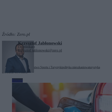
Źródło:
Zero.pl
Krzysztof Jabłonowski
Dziennikarz
krzysztof.jablonowski@zero.pl
Tagi:
mieszkania
Ministerstwo Sportu i Turystyki
polityka mieszkaniowa
turystyka
Zobacz również
Biznes