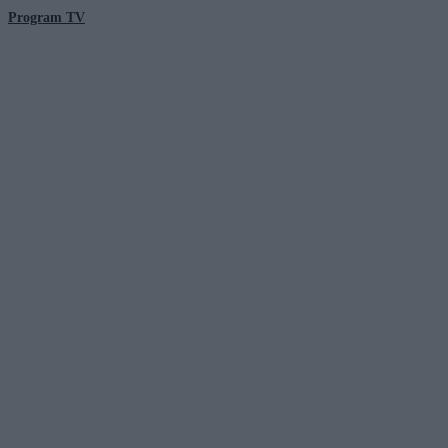
Program TV
© 2026 Kanał Zero Spółka Akcyjna