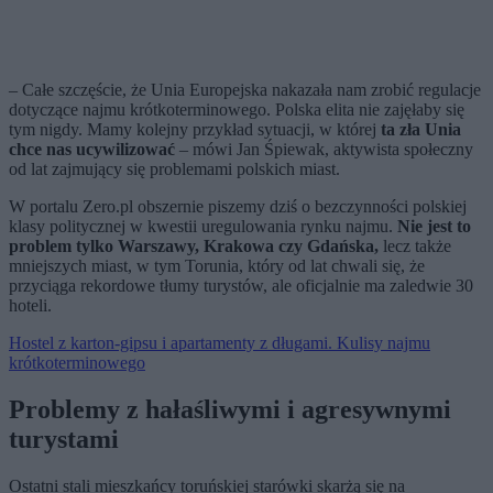
– Całe szczęście, że Unia Europejska nakazała nam zrobić regulacje
dotyczące najmu krótkoterminowego. Polska elita nie zajęłaby się
tym nigdy. Mamy kolejny przykład sytuacji, w której
ta zła Unia
chce nas ucywilizować
– mówi Jan Śpiewak, aktywista społeczny
od lat zajmujący się problemami polskich miast.
W portalu Zero.pl obszernie piszemy dziś o bezczynności polskiej
klasy politycznej w kwestii uregulowania rynku najmu.
Nie jest to
problem tylko Warszawy, Krakowa czy Gdańska,
lecz także
mniejszych miast, w tym Torunia, który od lat chwali się, że
przyciąga rekordowe tłumy turystów, ale oficjalnie ma zaledwie 30
hoteli.
Hostel z karton-gipsu i apartamenty z długami. Kulisy najmu
krótkoterminowego
Problemy z hałaśliwymi i agresywnymi
turystami
Ostatni stali mieszkańcy toruńskiej starówki skarżą się na