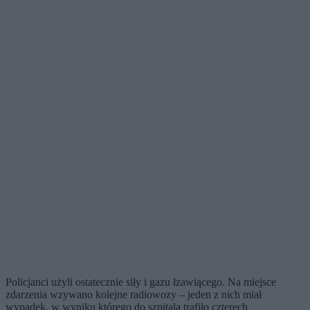
Policjanci użyli ostatecznie siły i gazu łzawiącego. Na miejsce
zdarzenia wzywano kolejne radiowozy – jeden z nich miał
wypadek, w wyniku którego do szpitala trafiło czterech