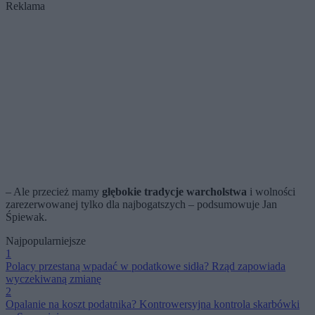
Reklama
– Ale przecież mamy
głębokie tradycje warcholstwa
i wolności
zarezerwowanej tylko dla najbogatszych – podsumowuje Jan
Śpiewak.
Najpopularniejsze
1
Polacy przestaną wpadać w podatkowe sidła? Rząd zapowiada
wyczekiwaną zmianę
2
Opalanie na koszt podatnika? Kontrowersyjna kontrola skarbówki