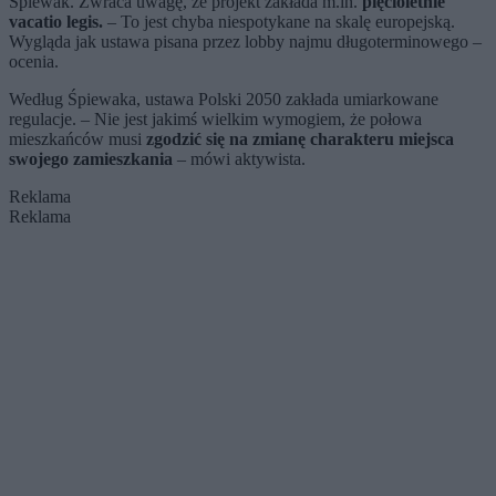
Śpiewak. Zwraca uwagę, że projekt zakłada m.in.
pięcioletnie
vacatio legis.
– To jest chyba niespotykane na skalę europejską.
Wygląda jak ustawa pisana przez lobby najmu długoterminowego –
ocenia.
Według Śpiewaka, ustawa Polski 2050 zakłada umiarkowane
regulacje. – Nie jest jakimś wielkim wymogiem, że połowa
mieszkańców musi
zgodzić się na zmianę charakteru miejsca
swojego zamieszkania
– mówi aktywista.
Reklama
Reklama